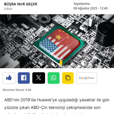
BÜŞRA NUR GEÇER
Yayınlanma
Bilecik
08 Ağustos 2025 - 12:40
Editör
Bingöl
Bitlis
Bolu
Burdur
Bursa
Çanakkale
Çankırı
Çorum
Okunma Süresi: 4 dk
Denizli
ABD'nin 2019'da Huawei'ye uyguladığı yasaklar ile gün
yüzüne çıkan ABD-Çin teknoloji çekişmesinde son
Diyarbakır