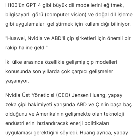
H100'ün GPT-4 gibi büyük dil modellerini eğitmek,
Malatya
bilgisayarlı görü (computer vision) ve doğal dil işleme
Manisa
gibi uygulamaları geliştirmek için kullanıldığı biliniyor.
Kahramanmaraş
"Huawei, Nvidia ve ABD'li çip şirketleri için önemli bir
rakip haline geldi"
Mardin
Muğla
İki ülke arasında özellikle gelişmiş çip modelleri
konusunda son yıllarda çok çarpıcı gelişmeler
Muş
yaşanıyor.
Nevşehir
Nvidia Üst Yöneticisi (CEO) Jensen Huang, yapay
Niğde
zeka çipi hakimiyeti yarışında ABD ve Çin'in başa baş
Ordu
olduğunu ve Amerika'nın gelişmekte olan teknoloji
endüstrilerini hızlandıracak enerji politikaları
Rize
uygulaması gerektiğini söyledi. Huang ayrıca, yapay
Sakarya