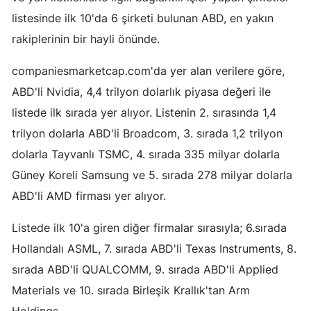
listesinde ilk 10'da 6 şirketi bulunan ABD, en yakın
Yozgat
rakiplerinin bir hayli önünde.
Zonguldak
companiesmarketcap.com'da yer alan verilere göre,
Aksaray
ABD'li Nvidia, 4,4 trilyon dolarlık piyasa değeri ile
Bayburt
listede ilk sırada yer alıyor. Listenin 2. sırasında 1,4
trilyon dolarla ABD'li Broadcom, 3. sırada 1,2 trilyon
Karaman
dolarla Tayvanlı TSMC, 4. sırada 335 milyar dolarla
Kırıkkale
Güney Koreli Samsung ve 5. sırada 278 milyar dolarla
ABD'li AMD firması yer alıyor.
Batman
Şırnak
Listede ilk 10'a giren diğer firmalar sırasıyla; 6.sırada
Hollandalı ASML, 7. sırada ABD'li Texas Instruments, 8.
Bartın
sırada ABD'li QUALCOMM, 9. sırada ABD'li Applied
Ardahan
Materials ve 10. sırada Birleşik Krallık'tan Arm
Iğdır
Holdings.