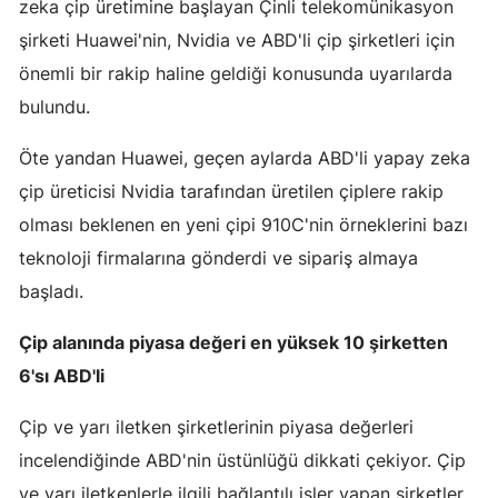
zeka çip üretimine başlayan Çinli telekomünikasyon
Samsun
şirketi Huawei'nin, Nvidia ve ABD'li çip şirketleri için
önemli bir rakip haline geldiği konusunda uyarılarda
Siirt
bulundu.
Sinop
Öte yandan Huawei, geçen aylarda ABD'li yapay zeka
Sivas
çip üreticisi Nvidia tarafından üretilen çiplere rakip
Tekirdağ
olması beklenen en yeni çipi 910C'nin örneklerini bazı
teknoloji firmalarına gönderdi ve sipariş almaya
Tokat
başladı.
Trabzon
Çip alanında piyasa değeri en yüksek 10 şirketten
Tunceli
6'sı ABD'li
Şanlıurfa
Çip ve yarı iletken şirketlerinin piyasa değerleri
Uşak
incelendiğinde ABD'nin üstünlüğü dikkati çekiyor. Çip
ve yarı iletkenlerle ilgili bağlantılı işler yapan şirketler
Van