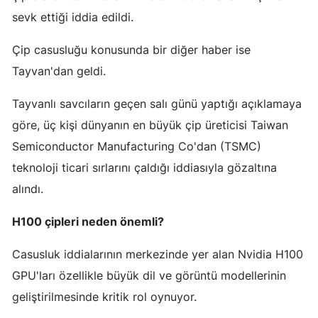
sevk ettiği iddia edildi.
Mersin
İstanbul
Çip casusluğu konusunda bir diğer haber ise
Tayvan'dan geldi.
İzmir
Tayvanlı savcıların geçen salı günü yaptığı açıklamaya
Kars
göre, üç kişi dünyanın en büyük çip üreticisi Taiwan
Kastamonu
Semiconductor Manufacturing Co'dan (TSMC)
Kayseri
teknoloji ticari sırlarını çaldığı iddiasıyla gözaltına
alındı.
Kırklareli
H100 çipleri neden önemli?
Kırşehir
Kocaeli
Casusluk iddialarının merkezinde yer alan Nvidia H100
GPU'ları özellikle büyük dil ve görüntü modellerinin
Konya
geliştirilmesinde kritik rol oynuyor.
Kütahya