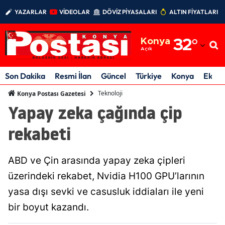
YAZARLAR
VİDEOLAR
DÖVİZ PİYASALARI
ALTIN FİYATLARI
Adana
Konya
32
°
Adıyaman
Açık
Afyonkarahisar
Son Dakika
Resmi İlan
Güncel
Türkiye
Konya
Ekon
Ağrı
Teknoloji
Konya Postası Gazetesi
Yapay zeka çağında çip
Amasya
rekabeti
Ankara
Antalya
ABD ve Çin arasında yapay zeka çipleri
Artvin
üzerindeki rekabet, Nvidia H100 GPU’larının
yasa dışı sevki ve casusluk iddiaları ile yeni
Aydın
bir boyut kazandı.
Balıkesir