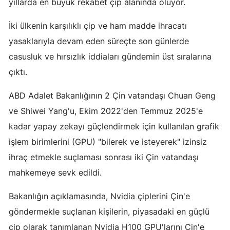
yıllarda en büyük rekabet çip alanında oluyor.
Edirne
İki ülkenin karşılıklı çip ve ham madde ihracatı
Elazığ
yasaklarıyla devam eden süreçte son günlerde
Erzincan
casusluk ve hırsızlık iddiaları gündemin üst sıralarına
çıktı.
Erzurum
ABD Adalet Bakanlığının 2 Çin vatandaşı Chuan Geng
Eskişehir
ve Shiwei Yang'u, Ekim 2022'den Temmuz 2025'e
Gaziantep
kadar yapay zekayı güçlendirmek için kullanılan grafik
Giresun
işlem birimlerini (GPU) "bilerek ve isteyerek" izinsiz
ihraç etmekle suçlaması sonrası iki Çin vatandaşı
Gümüşhane
mahkemeye sevk edildi.
Hakkari
Bakanlığın açıklamasında, Nvidia çiplerini Çin'e
Hatay
göndermekle suçlanan kişilerin, piyasadaki en güçlü
Isparta
çip olarak tanımlanan Nvidia H100 GPU'larını Çin'e