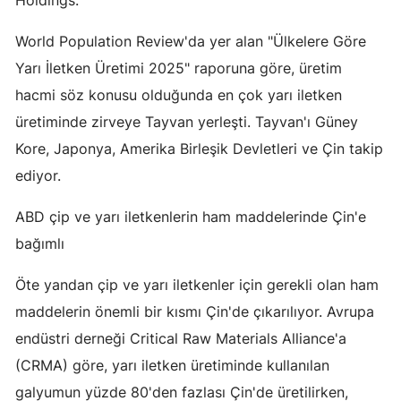
Yalova
World Population Review'da yer alan "Ülkelere Göre
Yarı İletken Üretimi 2025" raporuna göre, üretim
Karabük
hacmi söz konusu olduğunda en çok yarı iletken
Kilis
üretiminde zirveye Tayvan yerleşti. Tayvan'ı Güney
Osmaniye
Kore, Japonya, Amerika Birleşik Devletleri ve Çin takip
ediyor.
Düzce
ABD çip ve yarı iletkenlerin ham maddelerinde Çin'e
bağımlı
Öte yandan çip ve yarı iletkenler için gerekli olan ham
maddelerin önemli bir kısmı Çin'de çıkarılıyor. Avrupa
endüstri derneği Critical Raw Materials Alliance'a
(CRMA) göre, yarı iletken üretiminde kullanılan
galyumun yüzde 80'den fazlası Çin'de üretilirken,