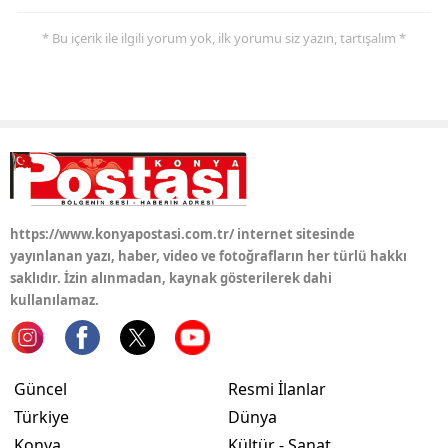
Samsun
* Bu içerik ile ilgili yorum yok, ilk yorumu siz yazın, tartışalım *
Siirt
Sinop
Sivas
Tekirdağ
https://www.konyapostasi.com.tr/ internet sitesinde
Tokat
yayınlanan yazı, haber, video ve fotoğrafların her türlü hakkı
saklıdır. İzin alınmadan, kaynak gösterilerek dahi
Trabzon
kullanılamaz.
Tunceli
Şanlıurfa
Güncel
Resmi İlanlar
Uşak
Türkiye
Dünya
Konya
Kültür - Sanat
Van