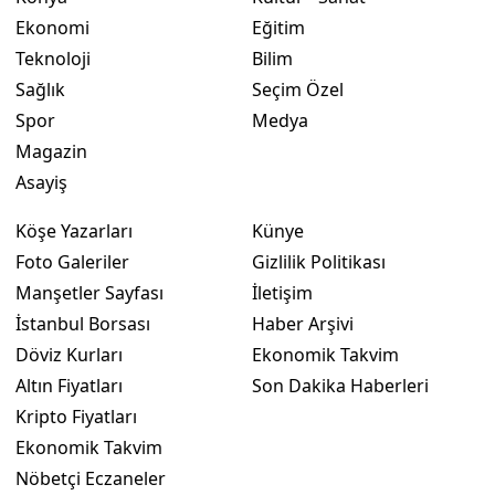
Ekonomi
Eğitim
Yozgat
Teknoloji
Bilim
Zonguldak
Sağlık
Seçim Özel
Spor
Medya
Aksaray
Magazin
Bayburt
Asayiş
Karaman
Köşe Yazarları
Künye
Foto Galeriler
Gizlilik Politikası
Kırıkkale
Manşetler Sayfası
İletişim
Batman
İstanbul Borsası
Haber Arşivi
Döviz Kurları
Ekonomik Takvim
Şırnak
Altın Fiyatları
Son Dakika Haberleri
Bartın
Kripto Fiyatları
Ekonomik Takvim
Ardahan
Nöbetçi Eczaneler
Iğdır