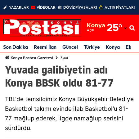
YAZARLAR
VİDEOLAR
DÖVİZ PİYASALARI
ALTIN FİYATLARI
Adana
Konya
25
°
Adıyaman
Açık
Afyonkarahisar
Son Dakika
Resmi İlan
Güncel
Türkiye
Konya
Ekon
Ağrı
Spor
Konya Postası Gazetesi
Yuvada galibiyetin adı
Amasya
Konya BBSK oldu 81-77
Ankara
Antalya
TBL'de temsilcimiz Konya Büyükşehir Belediye
Artvin
Basketbol takımı evinde ilab Basketbol'u 81-
77 mağlup ederek, ligde namağlup serisini
Aydın
sürdürdü.
Balıkesir