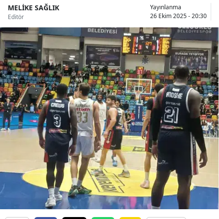
MELİKE SAĞLIK
Yayınlanma
Bilecik
26 Ekim 2025 - 20:30
Editör
Bingöl
Bitlis
Bolu
Burdur
Bursa
Çanakkale
Çankırı
Çorum
Denizli
Diyarbakır