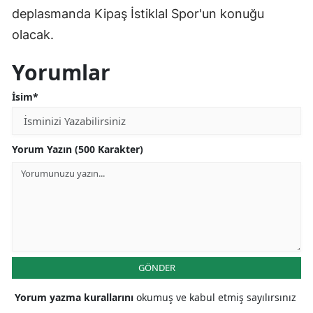
deplasmanda Kipaş İstiklal Spor'un konuğu
Malatya
olacak.
Manisa
Yorumlar
Kahramanmaraş
İsim*
Mardin
Muğla
Yorum Yazın (500 Karakter)
Muş
Nevşehir
Niğde
Ordu
GÖNDER
Rize
Yorum yazma kurallarını
okumuş ve kabul etmiş sayılırsınız
Sakarya