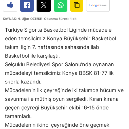
Edirne
Elazığ
KAYNAK: H. Uğur ÖZTEKE
Okunma Süresi: 1 dk
Türkiye Sigorta Basketbol Liginde mücadele
Erzincan
eden temsilcimiz Konya Büyükşehir Basketbol
Erzurum
takımı ligin 7. haftasında sahasında ilab
Eskişehir
Basketbol ile karşılaştı.
Selçuklu Belediyesi Spor Salonu’nda oynanan
Gaziantep
mücadeleyi temsilcimiz Konya BBSK 81-77'lik
Giresun
skorla kazandı.
Gümüşhane
Mücadelenin ilk çeyreğinde iki takımda hücum ve
savunma ile müthiş oyun sergiledi. Kıran kırana
Hakkari
geçen çeyreği Büyükşehir ekibi 16-15 önde
Hatay
tamamladı.
Mücadelenin ikinci çeyreğinde öne geçmek
Isparta