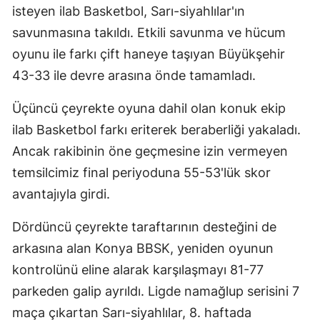
isteyen ilab Basketbol, Sarı-siyahlılar'ın
Mersin
savunmasına takıldı. Etkili savunma ve hücum
İstanbul
oyunu ile farkı çift haneye taşıyan Büyükşehir
43-33 ile devre arasına önde tamamladı.
İzmir
Kars
Üçüncü çeyrekte oyuna dahil olan konuk ekip
ilab Basketbol farkı eriterek beraberliği yakaladı.
Kastamonu
Ancak rakibinin öne geçmesine izin vermeyen
Kayseri
temsilcimiz final periyoduna 55-53'lük skor
avantajıyla girdi.
Kırklareli
Kırşehir
Dördüncü çeyrekte taraftarının desteğini de
arkasına alan Konya BBSK, yeniden oyunun
Kocaeli
kontrolünü eline alarak karşılaşmayı 81-77
Konya
parkeden galip ayrıldı. Ligde namağlup serisini 7
maça çıkartan Sarı-siyahlılar, 8. haftada
Kütahya