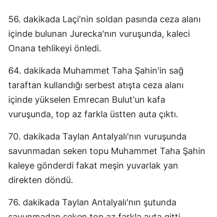
Malatya
56. dakikada Laçi'nin soldan pasında ceza alanı
içinde bulunan Jurecka'nın vuruşunda, kaleci
Manisa
Onana tehlikeyi önledi.
Kahramanmaraş
64. dakikada Muhammet Taha Şahin'in sağ
Mardin
taraftan kullandığı serbest atışta ceza alanı
Muğla
içinde yükselen Emrecan Bulut'un kafa
vuruşunda, top az farkla üstten auta çıktı.
Muş
Nevşehir
70. dakikada Taylan Antalyalı'nın vuruşunda
savunmadan seken topu Muhammet Taha Şahin
Niğde
kaleye gönderdi fakat meşin yuvarlak yan
Ordu
direkten döndü.
Rize
76. dakikada Taylan Antalyalı'nın şutunda
Sakarya
savunmadan seken top az farkla auta gitti.