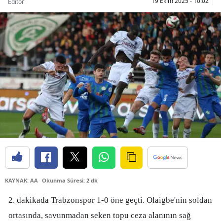
19 Ekim 2025 - 10:02
Editör
Bilecik
Bingöl
Bitlis
Bolu
Burdur
Bursa
Çanakkale
Çankırı
Çorum
KAYNAK: AA
Okunma Süresi: 2 dk
Denizli
2. dakikada Trabzonspor 1-0 öne geçti. Olaigbe'nin soldan
Diyarbakır
ortasında, savunmadan seken topu ceza alanının sağ