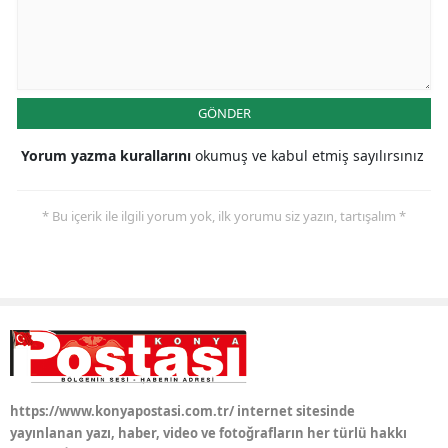
Yozgat
Zonguldak
GÖNDER
Aksaray
Yorum yazma kurallarını
okumuş ve kabul etmiş sayılırsınız
Bayburt
Karaman
* Bu içerik ile ilgili yorum yok, ilk yorumu siz yazın, tartışalım *
Kırıkkale
Batman
Şırnak
Bartın
Ardahan
https://www.konyapostasi.com.tr/ internet sitesinde
yayınlanan yazı, haber, video ve fotoğrafların her türlü hakkı
Iğdır