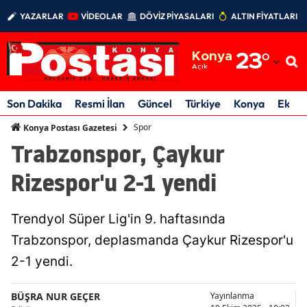
YAZARLAR
VİDEOLAR
DÖVİZ PİYASALARI
ALTIN FİYATLARI
Adana
Konya
23
°
Adıyaman
Açık
Afyonkarahisar
Son Dakika
Resmi İlan
Güncel
Türkiye
Konya
Ekon
Ağrı
Spor
Konya Postası Gazetesi
Trabzonspor, Çaykur
Amasya
Rizespor'u 2-1 yendi
Ankara
Antalya
Trendyol Süper Lig'in 9. haftasında
Artvin
Trabzonspor, deplasmanda Çaykur Rizespor'u
2-1 yendi.
Aydın
Balıkesir
BÜŞRA NUR GEÇER
Yayınlanma