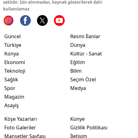
saklıdır. İzin alınmadan, kaynak gösterilerek dahi
kullanılamaz.
Yalova
Karabük
Güncel
Resmi İlanlar
Kilis
Türkiye
Dünya
Osmaniye
Konya
Kültür - Sanat
Ekonomi
Eğitim
Düzce
Teknoloji
Bilim
Sağlık
Seçim Özel
Spor
Medya
Magazin
Asayiş
Köşe Yazarları
Künye
Foto Galeriler
Gizlilik Politikası
Manşetler Sayfası
İletişim