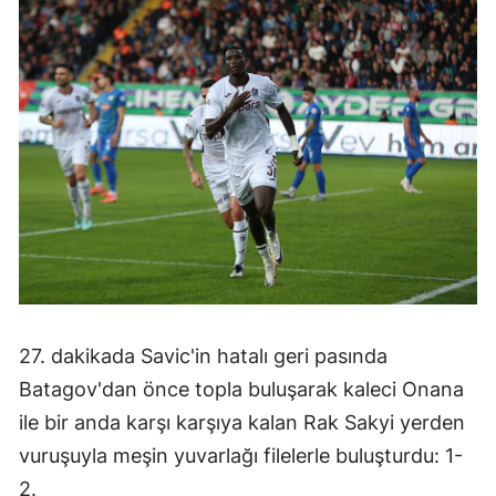
Mersin
İstanbul
İzmir
Kars
Kastamonu
Kayseri
Kırklareli
Kırşehir
27. dakikada Savic'in hatalı geri pasında
Batagov'dan önce topla buluşarak kaleci Onana
Kocaeli
ile bir anda karşı karşıya kalan Rak Sakyi yerden
Konya
vuruşuyla meşin yuvarlağı filelerle buluşturdu: 1-
Kütahya
2.