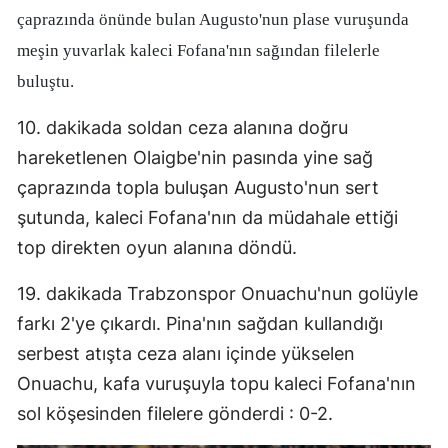
çaprazında önünde bulan Augusto'nun plase vuruşunda
Edirne
meşin yuvarlak kaleci Fofana'nın sağından filelerle
Elazığ
buluştu.
Erzincan
10. dakikada soldan ceza alanına doğru
Erzurum
hareketlenen Olaigbe'nin pasında yine sağ
çaprazında topla buluşan Augusto'nun sert
Eskişehir
şutunda, kaleci Fofana'nın da müdahale ettiği
Gaziantep
top direkten oyun alanına döndü.
Giresun
19. dakikada Trabzonspor Onuachu'nun golüyle
Gümüşhane
farkı 2'ye çıkardı. Pina'nın sağdan kullandığı
serbest atışta ceza alanı içinde yükselen
Hakkari
Onuachu, kafa vuruşuyla topu kaleci Fofana'nın
Hatay
sol köşesinden filelere gönderdi : 0-2.
Isparta