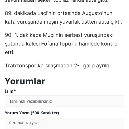
Samsun
89. dakikada Laçi'nin ortasında Augusto'nun
kafa vuruşunda meşin yuvarlak üstten auta çıktı.
Siirt
Sinop
90+1. dakikada Muçi'nin serbest vuruşundaki
şutunda kaleci Fofana topu iki hamlede kontrol
Sivas
etti.
Tekirdağ
Trabzonspor karşılaşmadan 2-1 galip ayrıldı.
Tokat
Yorumlar
Trabzon
İsim*
Tunceli
Şanlıurfa
Yorum Yazın (500 Karakter)
Uşak
Van