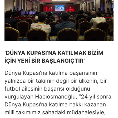
Samsun
Siirt
Sinop
Sivas
‘DÜNYA KUPASI’NA KATILMAK BİZİM
Tekirdağ
İÇİN YENİ BİR BAŞLANGIÇTIR’
Tokat
Dünya Kupası’na katılma başarısının
Trabzon
yalnızca bir takımın değil bir ülkenin, bir
Tunceli
futbol ailesinin başarısı olduğunu
Şanlıurfa
vurgulayan Hacıosmanoğlu, “24 yıl sonra
Dünya Kupası’na katılma hakkı kazanan
Uşak
milli takımımız sahadaki müdahalesiyle,
Van