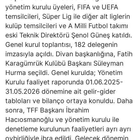
yönetim kurulu üyeleri, FIFA ve UEFA
Edirne
temsilcileri, Süper Lig ile diğer alt liglerin
Elazığ
kulüp temsilcileri ve A Milli Futbol takımı
Erzincan
eski Teknik Direktörü Şenol Güneş katıldı.
Genel kurul toplantısı, 182 delegenin
Erzurum
imzasıyla açıldı. Divan başkanlığına, Fatih
Eskişehir
Karagümrük Kulübü Başkanı Süleyman
Hurma seçildi. Genel kurulda; Yönetim
Gaziantep
Kurulu faaliyet raporunda 01.06.2025-
Giresun
31.05.2026 dönemine ait gelir-gider
Gümüşhane
tabloları ve bilanço ortaya konuldu. Daha
sonra, TFF Başkanı İbrahim
Hakkari
Hacıosmanoğlu ve yönetim kurulu ile
Hatay
denetleme kurulunun faaliyetleri ayrı ayrı
Isparta
oybirliğiyle ibra edildi. Gelecek dönemin