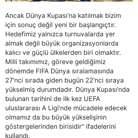
Yalova
Ancak Dünya Kupası’na katılmak bizim
için sonuç değil yeni bir başlangıçtır.
Karabük
Hedefimiz yalnızca turnuvalarda yer
Kilis
almak değil büyük organizasyonlarda
Osmaniye
kalıcı ve güçlü ülkelerden biri olmaktır.
Milli takımımız, göreve geldiğimiz
Düzce
dönemde FIFA Dünya sıralamasında
27’nci sırada giden bugün 22’nci sıraya
yükselmiş durumdadır. Dünya Kupası’nda
bulunan tarihini de ilk kez UEFA
uluslararası A Ligi’nde mücadele edecek
olmamız da bu büyük yükselişinin
göstergelerinden birisidir” ifadelerini
kullandı.