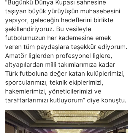
"Bugünkü Dünya Kupası sahnesine
Malatya
taşıyan büyük yürüyüşün muhasebesini
yapıyor, geleceğin hedeflerini birlikte
Manisa
şekillendiriyoruz. Bu vesileyle
Kahramanmaraş
futbolumuzun her kademesine emek
veren tüm paydaşlara teşekkür ediyorum.
Mardin
Amatör liglerden profesyonel liglere,
Muğla
altyapılardan milli takımlarımıza kadar
Muş
Türk futboluna değer katan kulüplerimizi,
sporcularımızı, teknik ekiplerimizi,
Nevşehir
hakemlerimizi, yöneticilerimizi ve
Niğde
taraftarlarımızı kutluyorum” diye konuştu.
Ordu
Rize
Sakarya