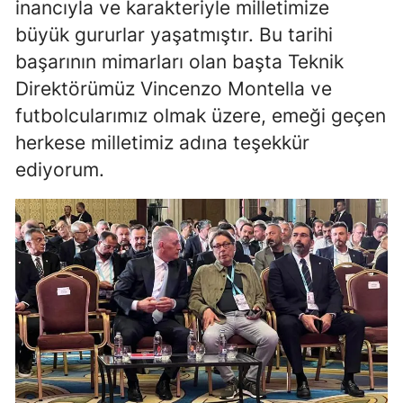
inancıyla ve karakteriyle milletimize
büyük gururlar yaşatmıştır. Bu tarihi
Yozgat
başarının mimarları olan başta Teknik
Zonguldak
Direktörümüz Vincenzo Montella ve
Aksaray
futbolcularımız olmak üzere, emeği geçen
herkese milletimiz adına teşekkür
Bayburt
ediyorum.
Karaman
Kırıkkale
Batman
Şırnak
Bartın
Ardahan
Iğdır