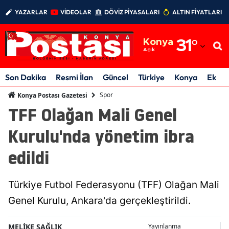
YAZARLAR
VİDEOLAR
DÖVİZ PİYASALARI
ALTIN FİYATLARI
Adana
Konya
31
°
Adıyaman
Açık
Afyonkarahisar
Son Dakika
Resmi İlan
Güncel
Türkiye
Konya
Ekon
Ağrı
Spor
Konya Postası Gazetesi
TFF Olağan Mali Genel
Amasya
Kurulu'nda yönetim ibra
Ankara
edildi
Antalya
Artvin
Türkiye Futbol Federasyonu (TFF) Olağan Mali
Aydın
Genel Kurulu, Ankara'da gerçekleştirildi.
Balıkesir
MELİKE SAĞLIK
Yayınlanma