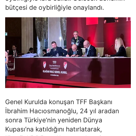
bütçesi de oybirliğiyle onaylandı.
Mersin
İstanbul
İzmir
Kars
Kastamonu
Kayseri
Kırklareli
Kırşehir
Genel Kurulda konuşan TFF Başkanı
Kocaeli
İbrahim Hacıosmanoğlu, 24 yıl aradan
sonra Türkiye’nin yeniden Dünya
Konya
Kupası’na katıldığını hatırlatarak,
Kütahya