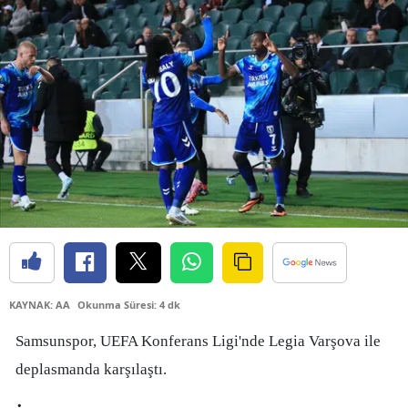
Bilecik
Bingöl
Bitlis
Bolu
Burdur
Bursa
Çanakkale
Çankırı
KAYNAK: AA
Okunma Süresi: 4 dk
Çorum
Samsunspor, UEFA Konferans Ligi'nde Legia Varşova ile
Denizli
deplasmanda karşılaştı.
Diyarbakır