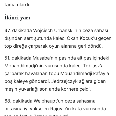
tamamlardı.
Mersin
İkinci yarı
İstanbul
İzmir
47. dakikada Wojciech Urbanski'nin ceza sahası
dışından sert şutunda kaleci Okan Kocuk'u geçen
Kars
top direğe çarparak oyun alanına geri döndü.
Kastamonu
51. dakikada Musaba'nın pasında altıpas içindeki
Kayseri
Mouandilmadji'nin vuruşunda kaleci Tobiasz'a
Kırklareli
çarparak havalanan topu Mouandilmadji kafayla
boş kaleye gönderdi. Jedrzejczyk ağlara giden
Kırşehir
meşin yuvarlağı son anda kornere çeldi.
Kocaeli
68. dakikada Weibhaupt'un ceza sahasına
Konya
ortasına iyi yükselen Rajovic'in kafa vuruşunda
Kütahya