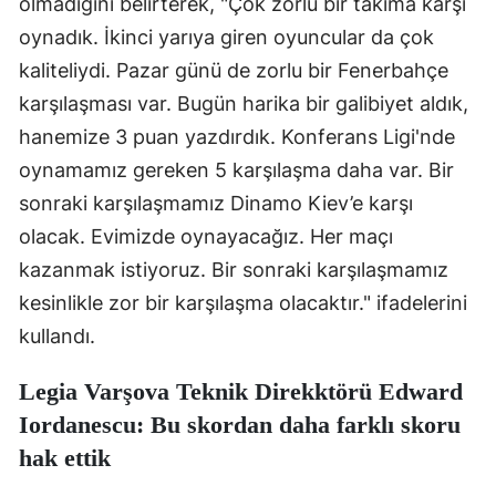
olmadığını belirterek, "Çok zorlu bir takıma karşı
oynadık. İkinci yarıya giren oyuncular da çok
Yozgat
kaliteliydi. Pazar günü de zorlu bir Fenerbahçe
Zonguldak
karşılaşması var. Bugün harika bir galibiyet aldık,
Aksaray
hanemize 3 puan yazdırdık. Konferans Ligi'nde
oynamamız gereken 5 karşılaşma daha var. Bir
Bayburt
sonraki karşılaşmamız Dinamo Kiev’e karşı
Karaman
olacak. Evimizde oynayacağız. Her maçı
Kırıkkale
kazanmak istiyoruz. Bir sonraki karşılaşmamız
kesinlikle zor bir karşılaşma olacaktır." ifadelerini
Batman
kullandı.
Şırnak
Legia Varşova Teknik Direkktörü Edward
Bartın
Iordanescu: Bu skordan daha farklı skoru
Ardahan
hak ettik
Iğdır