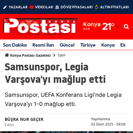
YAZARLAR
VİDEOLAR
DÖVİZ PİYASALARI
ALTIN FİYATLARI
Adana
Konya
21
°
Adıyaman
Açık
Afyonkarahisar
Son Dakika
Resmi İlan
Güncel
Türkiye
Konya
Ekon
Ağrı
Spor
Konya Postası Gazetesi
Samsunspor, Legia
Amasya
Varşova'yı mağlup etti
Ankara
Antalya
Samsunspor, UEFA Konferans Ligi'nde Legia
Artvin
Varşova'yı 1-0 mağlup etti.
Aydın
BÜŞRA NUR GEÇER
Yayınlanma
03 Ekim 2025 - 09:09
Editör
Balıkesir