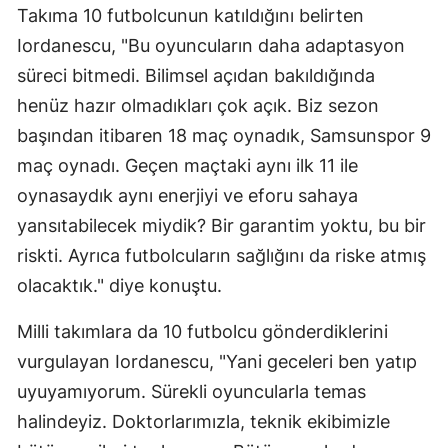
Takıma 10 futbolcunun katıldığını belirten
Yalova
Iordanescu, "Bu oyuncuların daha adaptasyon
süreci bitmedi. Bilimsel açıdan bakıldığında
Karabük
henüz hazır olmadıkları çok açık. Biz sezon
Kilis
başından itibaren 18 maç oynadık, Samsunspor 9
Osmaniye
maç oynadı. Geçen maçtaki aynı ilk 11 ile
oynasaydık aynı enerjiyi ve eforu sahaya
Düzce
yansıtabilecek miydik? Bir garantim yoktu, bu bir
riskti. Ayrıca futbolcuların sağlığını da riske atmış
olacaktık." diye konuştu.
Milli takımlara da 10 futbolcu gönderdiklerini
vurgulayan Iordanescu, "Yani geceleri ben yatıp
uyuyamıyorum. Sürekli oyuncularla temas
halindeyiz. Doktorlarımızla, teknik ekibimizle