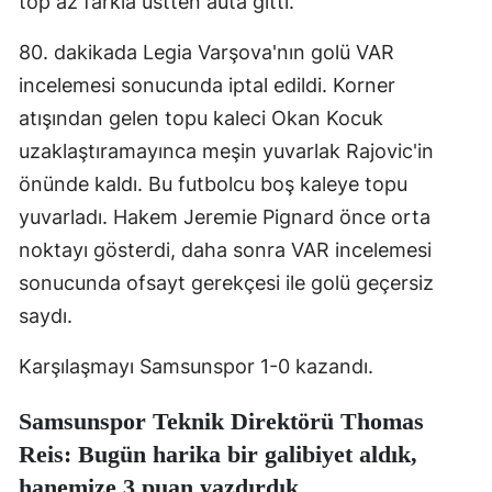
top az farkla üstten auta gitti.
Malatya
80. dakikada Legia Varşova'nın golü VAR
Manisa
incelemesi sonucunda iptal edildi. Korner
atışından gelen topu kaleci Okan Kocuk
Kahramanmaraş
uzaklaştıramayınca meşin yuvarlak Rajovic'in
Mardin
önünde kaldı. Bu futbolcu boş kaleye topu
Muğla
yuvarladı. Hakem Jeremie Pignard önce orta
noktayı gösterdi, daha sonra VAR incelemesi
Muş
sonucunda ofsayt gerekçesi ile golü geçersiz
Nevşehir
saydı.
Niğde
Karşılaşmayı Samsunspor 1-0 kazandı.
Ordu
Samsunspor Teknik Direktörü Thomas
Rize
Reis: Bugün harika bir galibiyet aldık,
hanemize 3 puan yazdırdık
Sakarya