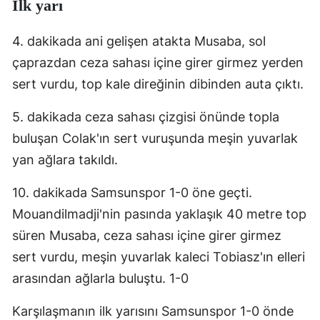
İlk yarı
Edirne
4. dakikada ani gelişen atakta Musaba, sol
Elazığ
çaprazdan ceza sahası içine girer girmez yerden
Erzincan
sert vurdu, top kale direğinin dibinden auta çıktı.
Erzurum
5. dakikada ceza sahası çizgisi önünde topla
Eskişehir
buluşan Colak'ın sert vuruşunda meşin yuvarlak
yan ağlara takıldı.
Gaziantep
10. dakikada Samsunspor 1-0 öne geçti.
Giresun
Mouandilmadji'nin pasında yaklaşık 40 metre top
Gümüşhane
süren Musaba, ceza sahası içine girer girmez
Hakkari
sert vurdu, meşin yuvarlak kaleci Tobiasz'ın elleri
arasından ağlarla buluştu. 1-0
Hatay
Karşılaşmanın ilk yarısını Samsunspor 1-0 önde
Isparta