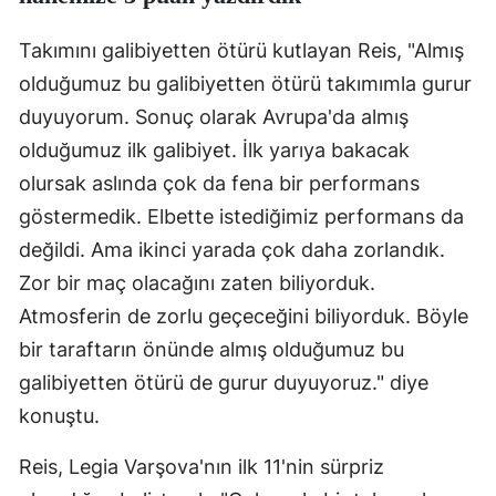
Samsun
Takımını galibiyetten ötürü kutlayan Reis, "Almış
olduğumuz bu galibiyetten ötürü takımımla gurur
Siirt
duyuyorum. Sonuç olarak Avrupa'da almış
Sinop
olduğumuz ilk galibiyet. İlk yarıya bakacak
Sivas
olursak aslında çok da fena bir performans
göstermedik. Elbette istediğimiz performans da
Tekirdağ
değildi. Ama ikinci yarada çok daha zorlandık.
Tokat
Zor bir maç olacağını zaten biliyorduk.
Trabzon
Atmosferin de zorlu geçeceğini biliyorduk. Böyle
bir taraftarın önünde almış olduğumuz bu
Tunceli
galibiyetten ötürü de gurur duyuyoruz." diye
Şanlıurfa
konuştu.
Uşak
Reis, Legia Varşova'nın ilk 11'nin sürpriz
Van