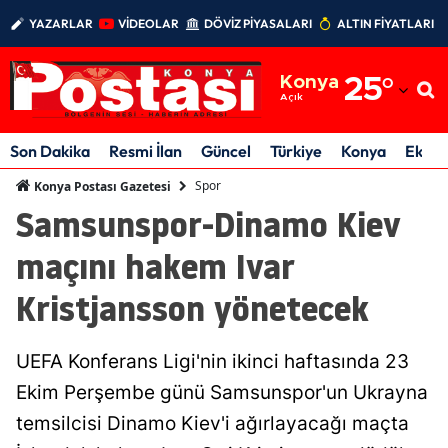
YAZARLAR
VİDEOLAR
DÖVİZ PİYASALARI
ALTIN FİYATLARI
Adana
Konya
25
°
Adıyaman
Açık
Afyonkarahisar
Son Dakika
Resmi İlan
Güncel
Türkiye
Konya
Ekon
Ağrı
Spor
Konya Postası Gazetesi
Samsunspor-Dinamo Kiev
Amasya
maçını hakem Ivar
Ankara
Kristjansson yönetecek
Antalya
Artvin
UEFA Konferans Ligi'nin ikinci haftasında 23
Aydın
Ekim Perşembe günü Samsunspor'un Ukrayna
temsilcisi Dinamo Kiev'i ağırlayacağı maçta
Balıkesir