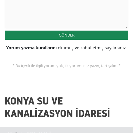
Mersin
İstanbul
İzmir
GÖNDER
Kars
Yorum yazma kurallarını
okumuş ve kabul etmiş sayılırsınız
Kastamonu
* Bu içerik ile ilgili yorum yok, ilk yorumu siz yazın, tartışalım *
Kayseri
Kırklareli
Kırşehir
KONYA SU VE
Kocaeli
KANALİZASYON İDARESİ
Konya
Kütahya