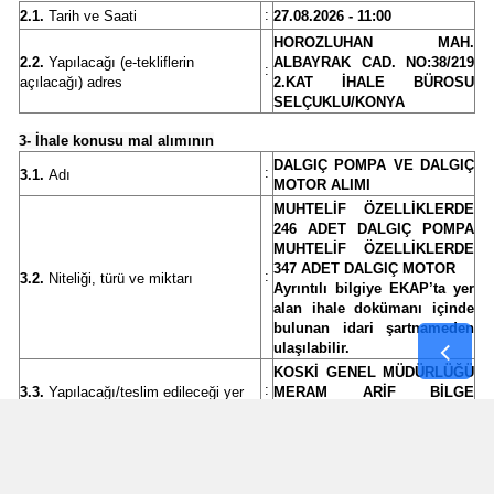
:
2.1.
Tarih ve Saati
27.08.2026 - 11:00
Samsun
HOROZLUHAN MAH.
2.2.
Yapılacağı (e-tekliflerin
ALBAYRAK CAD. NO:38/219
:
Siirt
açılacağı) adres
2.KAT İHALE BÜROSU
SELÇUKLU/KONYA
Sinop
3- İhale konusu mal alımının
DALGIÇ POMPA VE DALGIÇ
Sivas
:
3.1.
Adı
MOTOR ALIMI
MUHTELİF ÖZELLİKLERDE
Tekirdağ
246 ADET DALGIÇ POMPA
MUHTELİF ÖZELLİKLERDE
Tokat
347 ADET DALGIÇ MOTOR
:
3.2.
Niteliği, türü ve miktarı
Ayrıntılı bilgiye EKAP’ta yer
Trabzon
alan ihale dokümanı içinde
bulunan idari şartnameden
ulaşılabilir.
Tunceli
KOSKİ GENEL MÜDÜRLÜĞÜ
:
3.3.
Yapılacağı/teslim edileceği yer
MERAM ARİF BİLGE
Şanlıurfa
TESİSLERİ AMBARI
SÖZLEŞMENİN
Uşak
İMZALANMASINI MÜTEAKİP
60 TAKVİM GÜNÜ
:
3.4.
Süresi/teslim tarihi
Van