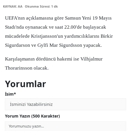
KAYNAK: AA
Okunma Süresi: 1 dk
Edirne
UEFA'nın açıklamasına göre Samsun Yeni 19 Mayıs
Elazığ
Stadı'nda oynanacak ve saat 22.00'de başlayacak
Erzincan
mücadelede Kristjansson'un yardımcılıklarını Birkir
Erzurum
Sigurdarson ve Gylfi Mar Sigurdsson yapacak.
Eskişehir
Karşılaşmanın dördüncü hakemi ise Vilhjalmur
Gaziantep
Thorarinsson olacak.
Giresun
Yorumlar
Gümüşhane
İsim*
Hakkari
Hatay
Yorum Yazın (500 Karakter)
Isparta