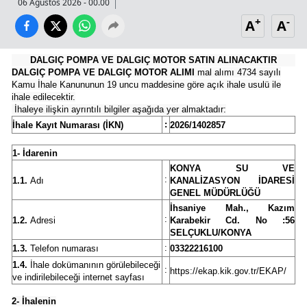
06 Ağustos 2026 - 00.00
Malatya
+
-
A
A
Manisa
DALGIÇ POMPA VE DALGIÇ MOTOR SATIN ALINACAKTIR
DALGIÇ POMPA VE DALGIÇ MOTOR ALIMI
mal alımı 4734 sayılı
Kahramanmaraş
Kamu İhale Kanununun 19 uncu maddesine göre açık ihale usulü ile
ihale edilecektir.
Mardin
İhaleye ilişkin ayrıntılı bilgiler aşağıda yer almaktadır:
:
İhale Kayıt Numarası (İKN)
2026/1402857
Muğla
1- İdarenin
Muş
KONYA SU VE
:
1.1.
Adı
KANALİZASYON İDARESİ
Nevşehir
GENEL MÜDÜRLÜĞÜ
İhsaniye Mah., Kazım
Niğde
:
1.2.
Adresi
Karabekir Cd. No :56
SELÇUKLU/KONYA
Ordu
:
1.3.
Telefon numarası
03322216100
1.4.
İhale dokümanının görülebileceği
:
https://ekap.kik.gov.tr/EKAP/
Rize
ve indirilebileceği internet sayfası
Sakarya
2- İhalenin