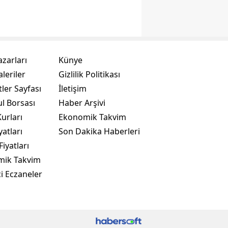
azarları
Künye
leriler
Gizlilik Politikası
ler Sayfası
İletişim
ul Borsası
Haber Arşivi
urları
Ekonomik Takvim
yatları
Son Dakika Haberleri
Fiyatları
mik Takvim
i Eczaneler