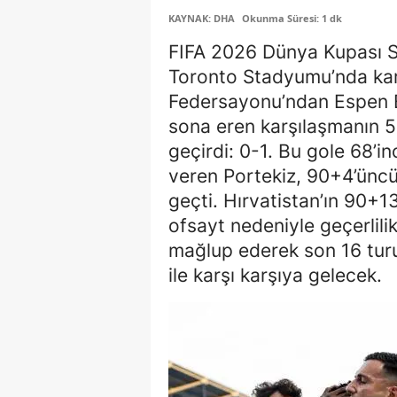
KAYNAK: DHA
Okunma Süresi: 1 dk
FIFA 2026 Dünya Kupası So
Toronto Stadyumu’nda karş
Federsayonu’ndan Espen Esk
sona eren karşılaşmanın 53
geçirdi: 0-1. Bu gole 68’i
veren Portekiz, 90+4’ünc
geçti. Hırvatistan’ın 90+1
ofsayt nedeniyle geçerlili
mağlup ederek son 16 turu
ile karşı karşıya gelecek.