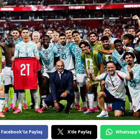
Bilecik
Bingöl
Bitlis
Bolu
Burdur
Bursa
Çanakkale
Çankırı
Çorum
Denizli
Facebook'ta Paylaş
X'de Paylaş
Whatsapp'
Diyarbakır