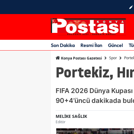
Son Dakika
Resmi İlan
Güncel
Tü
Spor
Portek
Konya Postası Gazetesi
Portekiz, Hır
FIFA 2026 Dünya Kupası S
90+4’üncü dakikada buld
MELİKE SAĞLIK
Editör