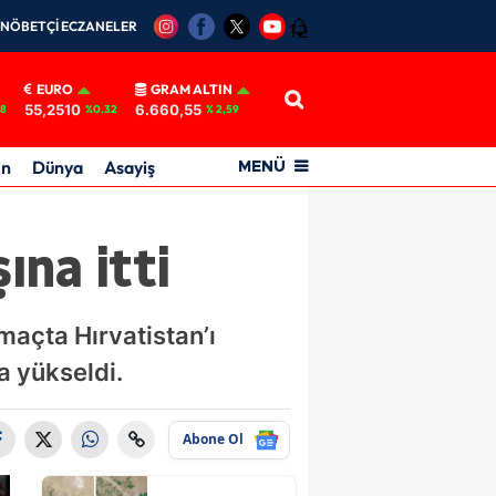
NÖBETÇİ ECZANELER
12
EURO
GRAM ALTIN
55,2510
6.660,55
18
%0.32
% 2,59
in
Dünya
Asayiş
MENÜ
ına itti
açta Hırvatistan’ı
a yükseldi.
Abone Ol