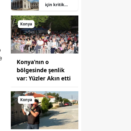
için kritik
süreç: Son
durum
açıklandı
Konya
p
e
Konya'nın o
bölgesinde şenlik
var: Yüzler Akın etti
a
Konya