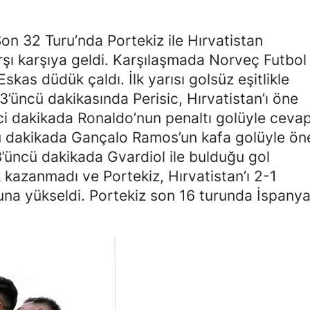
Edirne
n 32 Turu’nda Portekiz ile Hırvatistan
Elazığ
ı karşıya geldi. Karşılaşmada Norveç Futbol
Erzincan
as düdük çaldı. İlk yarısı golsüz eşitlikle
’üncü dakikasında Perisic, Hırvatistan’ı öne
Erzurum
nci dakikada Ronaldo’nun penaltı golüyle ceva
Eskişehir
ü dakikada Gançalo Ramos’un kafa golüyle ön
3’üncü dakikada Gvardiol ile bulduğu gol
Gaziantep
k kazanmadı ve Portekiz, Hırvatistan’ı 2-1
Giresun
na yükseldi. Portekiz son 16 turunda İspany
Gümüşhane
Hakkari
Hatay
Isparta