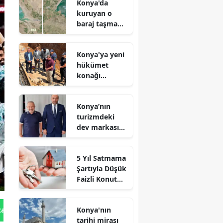
Konya'da
kuruyan o
baraj taşma
noktasına
geldi
Konya'ya yeni
hükümet
konağı
geliyor: Temel
atıldı
Konya’nın
turizmdeki
dev markası
Nusret Argun,
Et sektöründe
5 Yıl Satmama
de zirveye
Şartıyla Düşük
oynuyor
Faizli Konut
Kredisi
Geliyor!
Konya'nın
tan Gönder
tarihi mirası