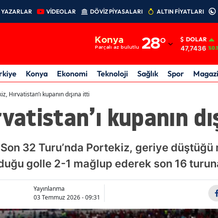
YAZARLAR
VİDEOLAR
DÖVİZ PİYASALARI
ALTIN FİYATLARI
Adana
Konya
28
°
DOLAR
Adıyaman
47,7436
Parçalı az bulutlu
%0.
Afyonkarahisar
rkiye
Konya
Ekonomi
Teknoloji
Sağlık
Spor
Magaz
Ağrı
iz, Hırvatistan’ı kupanın dışına itti
vatistan’ı kupanın dış
Amasya
Ankara
on 32 Turu’nda Portekiz, geriye düştüğü m
Antalya
uğu golle 2-1 mağlup ederek son 16 turun
Artvin
Aydın
Yayınlanma
03 Temmuz 2026 - 09:31
Balıkesir