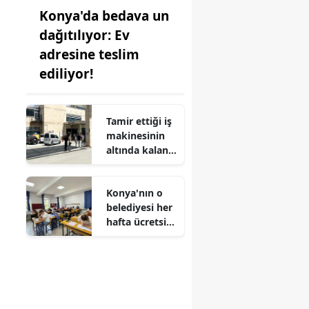
Konya'da bedava un
dağıtılıyor: Ev
adresine teslim
ediliyor!
Tamir ettiği iş
makinesinin
altında kalan
işçi öldü
Konya'nın o
belediyesi her
hafta ücretsiz
deneme sınavı
yapıyor1