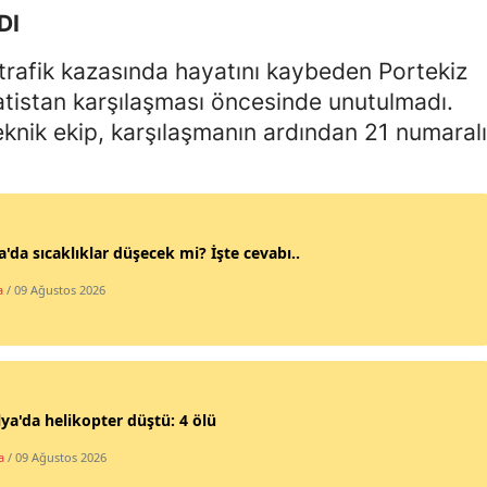
DI
Malatya
 trafik kazasında hayatını kaybeden Portekiz
Manisa
atistan karşılaşması öncesinde unutulmadı.
Kahramanmaraş
teknik ekip, karşılaşmanın ardından 21 numaralı
Mardin
Muğla
'da sıcaklıklar düşecek mi? İşte cevabı..
Muş
a
/ 09 Ağustos 2026
Nevşehir
Niğde
Ordu
lya'da helikopter düştü: 4 ölü
Rize
a
/ 09 Ağustos 2026
Sakarya