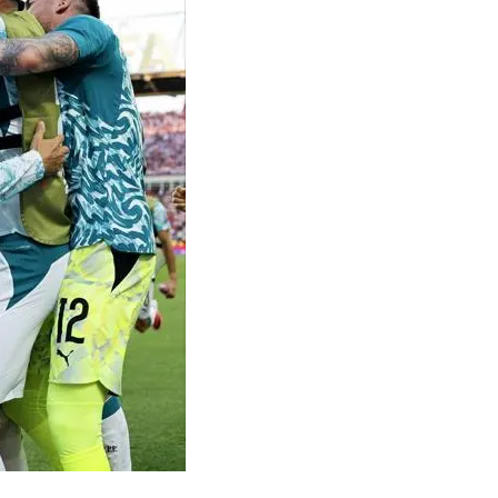
Mersin
İstanbul
İzmir
Kars
Kastamonu
Kayseri
Kırklareli
Kırşehir
Kocaeli
Konya
Kütahya