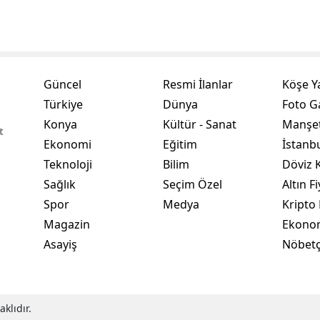
Yozgat
Zonguldak
Güncel
Resmi İlanlar
Köşe Y
Aksaray
Türkiye
Dünya
Foto Ga
Bayburt
Konya
Kültür - Sanat
Manşet
t
Karaman
Ekonomi
Eğitim
İstanb
Teknoloji
Bilim
Döviz K
Kırıkkale
Sağlık
Seçim Özel
Altın Fi
Batman
Spor
Medya
Kripto 
Magazin
Ekono
Şırnak
Asayiş
Nöbetç
Bartın
Ardahan
klıdır.
Iğdır