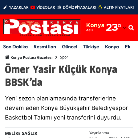
YAZARLAR
VİDEOLAR
DÖVİZ PİYASALARI
ALTIN FİYATLARI
Adana
Konya
23
°
Adıyaman
Açık
Afyonkarahisar
Son Dakika
Resmi İlan
Güncel
Türkiye
Konya
Ekon
Ağrı
Spor
Konya Postası Gazetesi
Ömer Yasir Küçük Konya
Amasya
BBSK’da
Ankara
Antalya
Yeni sezon planlamasında transferlerine
Artvin
devam eden Konya Büyükşehir Belediyespor
Basketbol Takımı yeni transferini duyurdu.
Aydın
Balıkesir
MELİKE SAĞLIK
Yayınlanma