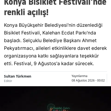
Konya Bisiklet Festivali’nde
Malatya
renkli açılış!
Manisa
Konya Büyükşehir Belediyesi'nin düzenlediği
Kahramanmaraş
Bisiklet Festivali, Kalehan Ecdat Parkı'nda
Mardin
başladı. Selçuklu Belediye Başkanı Ahmet
Pekyatırmacı, aileleri etkinliklere davet ederek
Muğla
organizasyona katkı sağlayanlara teşekkür
Muş
etti. Festival, 9 Ağustos'a kadar sürecek.
Nevşehir
Sultan Türkmen
Yayınlanma
Niğde
08 Ağustos 2026 - 00:02
Editör
Ordu
Rize
Sakarya