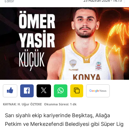
25 Haziran 2026 - 14:15
Editör
Bilecik
Bingöl
Bitlis
Bolu
Burdur
Bursa
Çanakkale
Çankırı
Çorum
KAYNAK: H. Uğur ÖZTEKE
Okunma Süresi: 1 dk
Denizli
Sarı siyahlı ekip kariyerinde Beşiktaş, Aliağa
Petkim ve Merkezefendi Belediyesi gibi Süper Lig
Diyarbakır