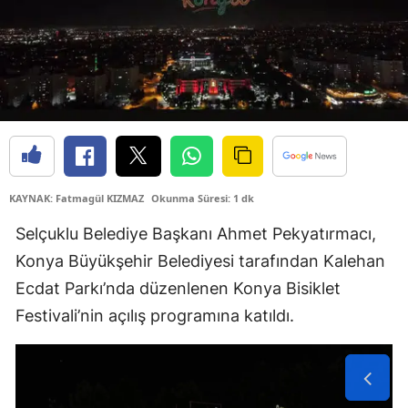
Samsun
Siirt
Sinop
Sivas
Tekirdağ
KAYNAK: Fatmagül KIZMAZ
Okunma Süresi: 1 dk
Tokat
Selçuklu Belediye Başkanı Ahmet Pekyatırmacı,
Trabzon
Konya Büyükşehir Belediyesi tarafından Kalehan
Ecdat Parkı’nda düzenlenen Konya Bisiklet
Tunceli
Festivali’nin açılış programına katıldı.
Şanlıurfa
Uşak
Van