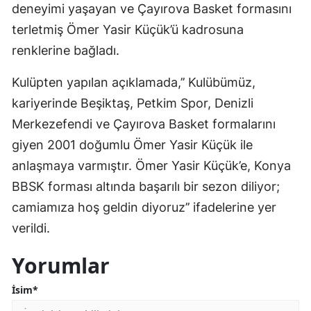
deneyimi yaşayan ve Çayırova Basket formasını
Edirne
terletmiş Ömer Yasir Küçük’ü kadrosuna
Elazığ
renklerine bağladı.
Erzincan
Kulüpten yapılan açıklamada,’’ Kulübümüz,
kariyerinde Beşiktaş, Petkim Spor, Denizli
Erzurum
Merkezefendi ve Çayırova Basket formalarını
Eskişehir
giyen 2001 doğumlu Ömer Yasir Küçük ile
Gaziantep
anlaşmaya varmıştır. Ömer Yasir Küçük’e, Konya
BBSK forması altında başarılı bir sezon diliyor;
Giresun
camiamıza hoş geldin diyoruz’’ ifadelerine yer
Gümüşhane
verildi.
Hakkari
Yorumlar
Hatay
İsim*
Isparta