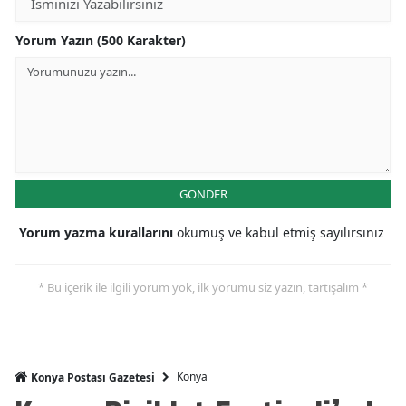
Mersin
Yorum Yazın (500 Karakter)
İstanbul
İzmir
Kars
Kastamonu
GÖNDER
Kayseri
Yorum yazma kurallarını
okumuş ve kabul etmiş sayılırsınız
Kırklareli
Kırşehir
* Bu içerik ile ilgili yorum yok, ilk yorumu siz yazın, tartışalım *
Kocaeli
Konya
Konya
Konya Postası Gazetesi
Kütahya