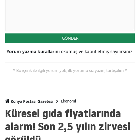
Mersin
İstanbul
İzmir
GÖNDER
Kars
Yorum yazma kurallarını
okumuş ve kabul etmiş sayılırsınız
Kastamonu
* Bu içerik ile ilgili yorum yok, ilk yorumu siz yazın, tartışalım *
Kayseri
Kırklareli
Kırşehir
Ekonomi
Konya Postası Gazetesi
Küresel gıda fiyatlarında
Kocaeli
alarm! Son 2,5 yılın zirvesi
Konya
görüldü
Kütahya