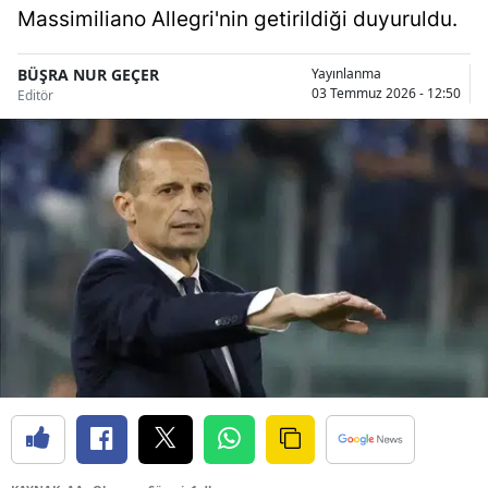
Massimiliano Allegri'nin getirildiği duyuruldu.
Bilecik
Bingöl
BÜŞRA NUR GEÇER
Yayınlanma
03 Temmuz 2026 - 12:50
Editör
Bitlis
Bolu
Burdur
Bursa
Çanakkale
Çankırı
Çorum
Denizli
Diyarbakır