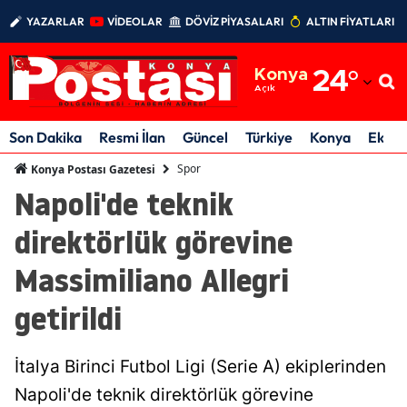
YAZARLAR
VİDEOLAR
DÖVİZ PİYASALARI
ALTIN FİYATLARI
Adana
Konya
24
°
Adıyaman
Açık
Afyonkarahisar
Son Dakika
Resmi İlan
Güncel
Türkiye
Konya
Ekon
Ağrı
Spor
Konya Postası Gazetesi
Napoli'de teknik
Amasya
direktörlük görevine
Ankara
Massimiliano Allegri
Antalya
getirildi
Artvin
Aydın
İtalya Birinci Futbol Ligi (Serie A) ekiplerinden
Balıkesir
Napoli'de teknik direktörlük görevine