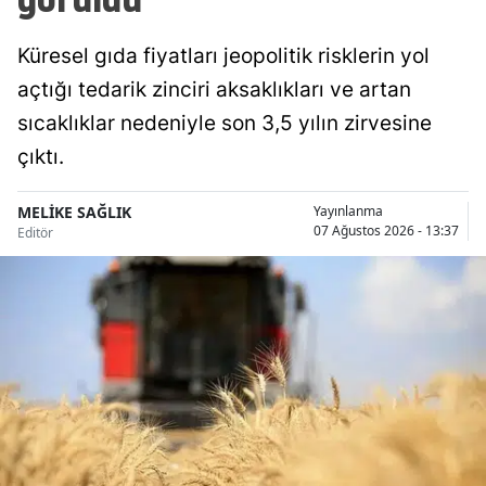
Malatya
Küresel gıda fiyatları jeopolitik risklerin yol
Manisa
açtığı tedarik zinciri aksaklıkları ve artan
sıcaklıklar nedeniyle son 3,5 yılın zirvesine
Kahramanmaraş
çıktı.
Mardin
Muğla
MELİKE SAĞLIK
Yayınlanma
07 Ağustos 2026 - 13:37
Editör
Muş
Nevşehir
Niğde
Ordu
Rize
Sakarya