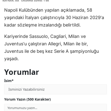
KAYNAK: AA
Okunma Süresi: 1 dk
Edirne
Napoli Kulübünden yapılan açıklamada, 58
Elazığ
yaşındaki İtalyan çalıştırıcıyla 30 Haziran 2029'a
kadar sözleşme imzalandığı belirtildi.
Erzincan
Kariyerinde Sassuolo, Cagliari, Milan ve
Erzurum
Juventus'u çalıştıran Allegri, Milan ile bir,
Eskişehir
Juventus ile de beş kez Serie A şampiyonluğu
Gaziantep
yaşadı.
Giresun
Yorumlar
Gümüşhane
İsim*
Hakkari
Hatay
Yorum Yazın (500 Karakter)
Isparta