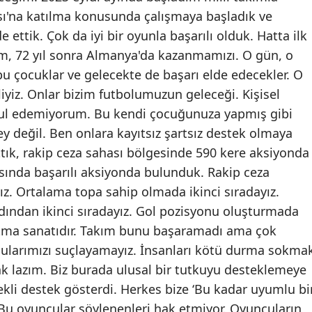
ı'na katılma konusunda çalışmaya başladık ve
Mersin
de ettik. Çok da iyi bir oyunla başarılı olduk. Hatta ilk
İstanbul
um, 72 yıl sonra Almanya'da kazanmamızı. O gün, o
 bu çocuklar ve gelecekte de başarı elde edecekler. O
İzmir
yiz. Onlar bizim futbolumuzun geleceği. Kişisel
Kars
abul edemiyorum. Bu kendi çocuğunuza yapmış gibi
ey değil. Ben onlara kayıtsız şartsız destek olmaya
Kastamonu
tık, rakip ceza sahası bölgesinde 590 kere aksiyonda
Kayseri
sında başarılı aksiyonda bulunduk. Rakip ceza
yız. Ortalama topa sahip olmada ikinci sıradayız.
Kırklareli
dından ikinci sıradayız. Gol pozisyonu oluşturmada
Kırşehir
atma sanatıdır. Takım bunu başaramadı ama çok
Kocaeli
ncularımızı suçlayamayız. İnsanları kötü durma sokma
lazım. Biz burada ulusal bir tutkuyu desteklemeye
Konya
rekli destek gösterdi. Herkes bize ‘Bu kadar uyumlu bi
Kütahya
u oyuncular söylenenleri hak etmiyor. Oyuncuların