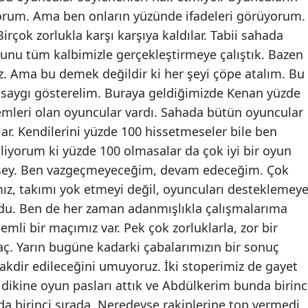
yorum. Ama ben onların yüzünde ifadeleri görüyorum.
Malatya
rçok zorlukla karşı karşıya kaldılar. Tabii sahada
Manisa
bunu tüm kalbimizle gerçekleştirmeye çalıştık. Bazen
. Ama bu demek değildir ki her şeyi çöpe atalım. Bu
Kahramanmaraş
 saygı gösterelim. Buraya geldiğimizde Kenan yüzde
Mardin
emleri olan oyuncular vardı. Sahada bütün oyuncular
ar. Kendilerini yüzde 100 hissetmeseler bile ben
Muğla
liyorum ki yüzde 100 olmasalar da çok iyi bir oyun
Muş
bir şey. Ben vazgeçmeyeceğim, devam edeceğim. Çok
ız, takımı yok etmeyi değil, oyuncuları desteklemeye
Nevşehir
ldu. Ben de her zaman adanmışlıkla çalışmalarıma
Niğde
li bir maçımız var. Pek çok zorluklarla, zor bir
. Yarın bugüne kadarki çabalarımızın bir sonuç
Ordu
akdir edileceğini umuyoruz. İki stoperimiz de gayet
Rize
k dikine oyun pasları attık ve Abdülkerim bunda birinc
Sakarya
da birinci sırada. Neredeyse rakiplerine top vermedi.