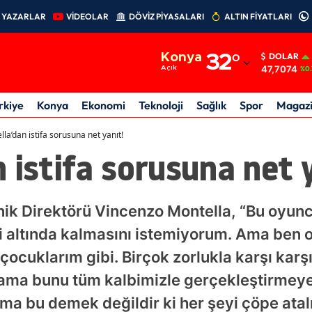
YAZARLAR
VİDEOLAR
DÖVİZ PİYASALARI
ALTIN FİYATLARI
Adana
Konya
32
°
DOLAR
Adıyaman
47,7074
Açık
%0.
Afyonkarahisar
rkiye
Konya
Ekonomi
Teknoloji
Sağlık
Spor
Magaz
Ağrı
la’dan istifa sorusuna net yanıt!
 istifa sorusuna net 
Amasya
Ankara
knik Direktörü Vincenzo Montella, “Bu oyunc
Antalya
i altında kalmasını istemiyorum. Ama ben o
Artvin
ocuklarım gibi. Birçok zorlukla karşı karşı
Aydın
k ama bunu tüm kalbimizle gerçekleştirmeye 
Balıkesir
a bu demek değildir ki her şeyi çöpe atal