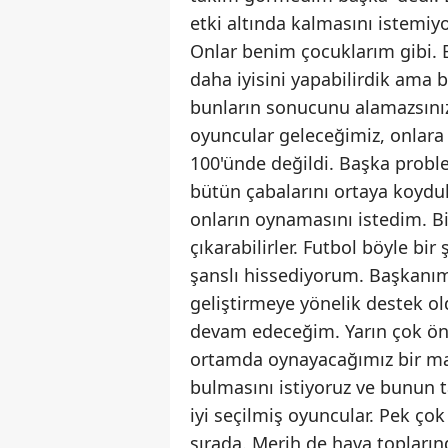
etki altında kalmasını istemi
Onlar benim çocuklarım gibi. Bi
daha iyisini yapabilirdik ama 
bunların sonucunu alamazsınız
oyuncular geleceğimiz, onlara
100'ünde değildi. Başka probl
bütün çabalarını ortaya koydul
onların oynamasını istedim. Bi
çıkarabilirler. Futbol böyle 
şanslı hissediyorum. Başkanım
geliştirmeye yönelik destek o
devam edeceğim. Yarın çok önem
ortamda oynayacağımız bir maç
bulmasını istiyoruz ve bunun t
iyi seçilmiş oyuncular. Pek ço
sırada. Merih de hava topların