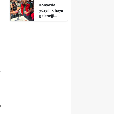
Konya'da
geçti!
yüzyıllık hayır
geleneği
devam ediyor:
Vakıf şartı
yerine getirildi
,
i