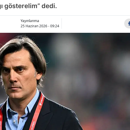
ı gösterelim” dedi.
Bilecik
Bingöl
Yayınlanma
25 Haziran 2026 - 09:24
Bitlis
Bolu
Burdur
Bursa
Çanakkale
Çankırı
Çorum
Denizli
Diyarbakır