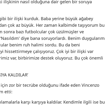
i ilişkinin nasıl olduğuna dair gelen bir soruya
Yalova
i gibi bir ilişki kurduk. Baba yerine büyük ağabey
Karabük
mdan çok az büyük. Her zaman kalbimde taşıyorum bu
Kilis
den sonra bazı futbolcular çok üzülmüşler ve
. ‘Nasıldım' diye bana soruyorlardı. Benim duygularım
Osmaniye
cular benim ruh halimi sordu. Bu da beni
Düzce
yi hissettirmeye çalışıyoruz. Çok iyi bir ilişki var
rimiz var, birbirimize destek oluyoruz. Bu çok önemli
IYA KALDILAR’
 için zor bir tecrübe olduğunu ifade eden Vincenzo
m etti:
lamalarla karşı karşıya kaldılar. Kendimle ilgili ise bu