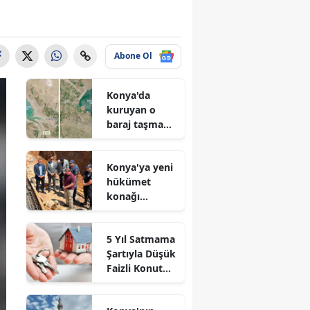
Abone Ol
Konya'da
kuruyan o
baraj taşma
noktasına
geldi
Konya'ya yeni
hükümet
konağı
geliyor: Temel
atıldı
5 Yıl Satmama
Şartıyla Düşük
Faizli Konut
Kredisi
Geliyor!