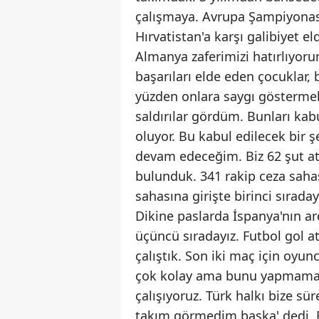
çalışmaya. Avrupa Şampiyonas
Hırvatistan'a karşı galibiyet el
Almanya zaferimizi hatırlıyor
başarıları elde eden çocuklar,
yüzden onlara saygı göstermeli
saldırılar gördüm. Bunları k
oluyor. Bu kabul edilecek bir ş
devam edeceğim. Biz 62 şut at
bulunduk. 341 rakip ceza saha
sahasına girişte birinci sırada
Dikine paslarda İspanya'nın ar
üçüncü sıradayız. Futbol gol 
çalıştık. Son iki maç için oyu
çok kolay ama bunu yapmamak 
çalışıyoruz. Türk halkı bize sü
takım görmedim başka' dedi. B