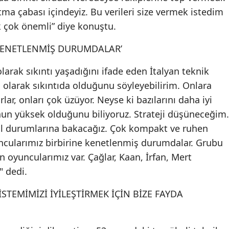
ma çabası içindeyiz. Bu verileri size vermek istedim
Samsun
 çok önemli” diye konuştu.
Siirt
 KENETLENMİŞ DURUMDALAR’
Sinop
larak sıkıntı yaşadığını ifade eden İtalyan teknik
Sivas
 olarak sıkıntıda olduğunu söyleyebilirim. Onlara
rlar, onları çok üzüyor. Neyse ki bazılarını daha iyi
Tekirdağ
n yüksek olduğunu biliyoruz. Strateji düşüneceğim.
Tokat
tal durumlarına bakacağız. Çok kompakt ve ruhen
uncularımız birbirine kenetlenmiş durumdalar. Grubu
Trabzon
n oyuncularımız var. Çağlar, Kaan, İrfan, Mert
Tunceli
" dedi.
Şanlıurfa
STEMİMİZİ İYİLEŞTİRMEK İÇİN BİZE FAYDA
Uşak
Van