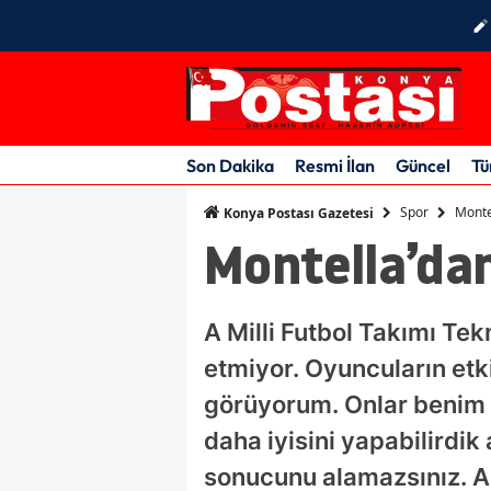
Son Dakika
Resmi İlan
Güncel
Tü
Spor
Montel
Konya Postası Gazetesi
Montella’dan
A Milli Futbol Takımı Te
etmiyor. Oyuncuların etk
görüyorum. Onlar benim ç
daha iyisini yapabilirdi
sonucunu alamazsınız. Am