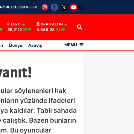
NÖBETÇİ ECZANELER
12
EURO
GRAM ALTIN
55,2112
6.666,28
15
%0.34
% 2,68
in
Dünya
Asayiş
MENÜ
yanıt!
ular söylenenleri hak
nların yüzünde ifadeleri
ya kaldılar. Tabii sahada
çalıştık. Bazen bunların
ım. Bu oyuncular