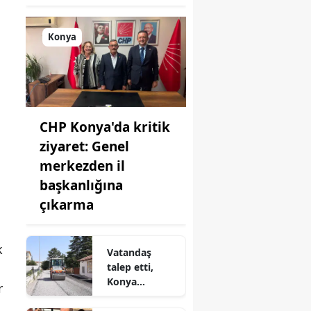
Konya
CHP Konya'da kritik
ziyaret: Genel
merkezden il
başkanlığına
çıkarma
k
Vatandaş
talep etti,
Konya
r
Belediyesi
harekete