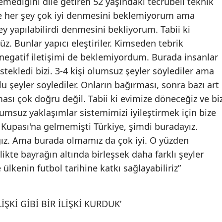
lemediğini dile getiren 52 yaşındaki tecrübeli teknik
 her şey çok iyi denmesini beklemiyorum ama
Yozgat
y yapılabilirdi denmesini bekliyorum. Tabii ki
Zonguldak
. Bunlar yapıcı eleştiriler. Kimseden tebrik
egatif iletişimi de beklemiyordum. Burada insanlar
Aksaray
tekledi bizi. 3-4 kişi olumsuz şeyler söylediler ama
Bayburt
u şeyler söylediler. Onların bağırması, sonra bazı art
ması çok doğru değil. Tabii ki evimize döneceğiz ve bi
Karaman
umsuz yaklaşımlar sistemimizi iyileştirmek için bize
Kırıkkale
 Kupası'na gelmemişti Türkiye, şimdi buradayız.
ğız. Ama burada olmamız da çok iyi. O yüzden
Batman
ikte bayrağın altında birleşsek daha farklı şeyler
Şırnak
lkenin futbol tarihine katkı sağlayabiliriz”
Bartın
Ardahan
İŞKİ GİBİ BİR İLİŞKİ KURDUK’
Iğdır