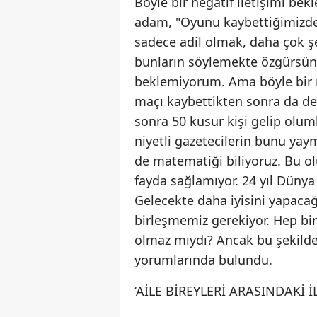
Böyle bir negatif iletişimi bek
adam, "Oyunu kaybettiğimizde
sadece adil olmak, daha çok şe
bunların söylemekte özgürsünüz
beklemiyorum. Ama böyle bir n
maçı kaybettikten sonra da des
sonra 50 küsur kişi gelip oluml
niyetli gazetecilerin bunu yay
de matematiği biliyoruz. Bu ol
fayda sağlamıyor. 24 yıl Dünya
Gelecekte daha iyisini yapaca
birleşmemiz gerekiyor. Hep birl
olmaz mıydı? Ancak bu şekilde ü
yorumlarında bulundu.
‘AİLE BİREYLERİ ARASINDAKİ İL