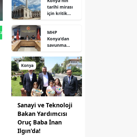
Konya'nın
tarihi mirası
için kritik
süreç: Son
durum
MHP
tan Gönder
açıklandı
Konya'dan
savunma
sanayisinde
yeni hamle: İlk
toplantı
Konya
yapıldı!
Sanayi ve Teknoloji
Bakan Yardımcısı
Oruç Baba İnan
Ilgın'da!