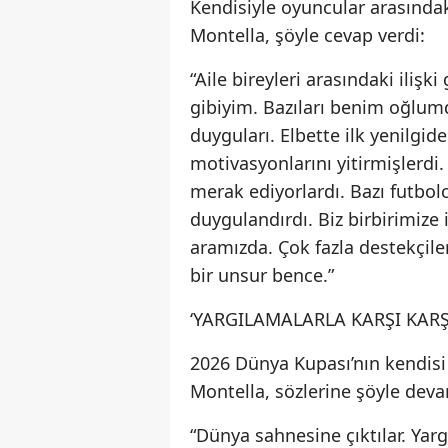
Kendisiyle oyuncular arasındak
Montella, şöyle cevap verdi:
“Aile bireyleri arasındaki ilişk
gibiyim. Bazıları benim oğlu
duyguları. Elbette ilk yenilgi
motivasyonlarını yitirmişlerdi
merak ediyorlardı. Bazı futbol
duygulandırdı. Biz birbirimize i
aramızda. Çok fazla destekçile
bir unsur bence.”
‘YARGILAMALARLA KARŞI KARŞ
2026 Dünya Kupası’nın kendisi
Montella, sözlerine şöyle deva
“Dünya sahnesine çıktılar. Yargı