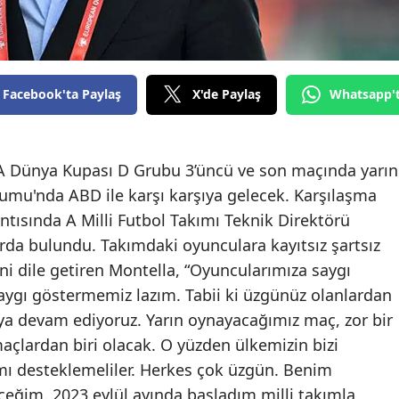
Edirne
Elazığ
Facebook'ta Paylaş
X'de Paylaş
Whatsapp'
Erzincan
Erzurum
Eskişehir
IFA Dünya Kupası D Grubu 3’üncü ve son maçında yarın
yumu'nda ABD ile karşı karşıya gelecek. Karşılaşma
Gaziantep
tısında A Milli Futbol Takımı Teknik Direktörü
Giresun
rda bulundu. Takımdaki oyunculara kayıtsız şartsız
 dile getiren Montella, “Oyuncularımıza saygı
Gümüşhane
aygı göstermemiz lazım. Tabii ki üzgünüz olanlardan
Hakkari
a devam ediyoruz. Yarın oynayacağımız maç, zor bir
açlardan biri olacak. O yüzden ülkemizin bizi
Hatay
ımı desteklemeliler. Herkes çok üzgün. Benim
Isparta
eğim. 2023 eylül ayında başladım milli takımla