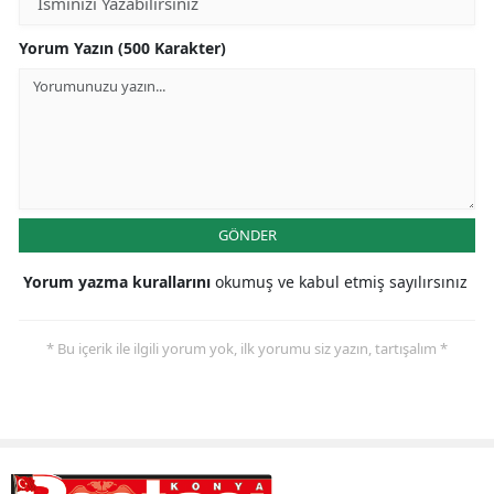
Malatya
Yorum Yazın (500 Karakter)
Manisa
Kahramanmaraş
Mardin
Muğla
GÖNDER
Muş
Yorum yazma kurallarını
okumuş ve kabul etmiş sayılırsınız
Nevşehir
* Bu içerik ile ilgili yorum yok, ilk yorumu siz yazın, tartışalım *
Niğde
Ordu
Rize
Sakarya