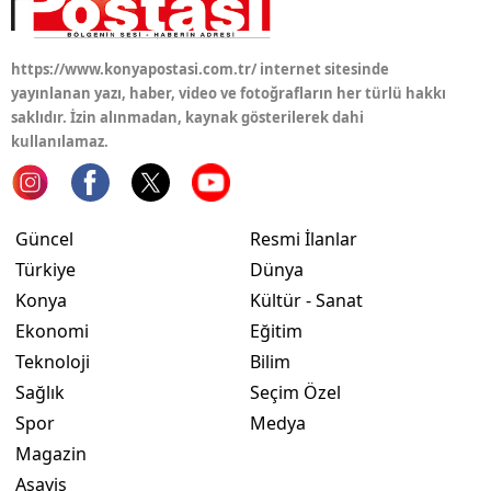
Samsun
https://www.konyapostasi.com.tr/ internet sitesinde
Siirt
yayınlanan yazı, haber, video ve fotoğrafların her türlü hakkı
saklıdır. İzin alınmadan, kaynak gösterilerek dahi
Sinop
kullanılamaz.
Sivas
Tekirdağ
Güncel
Resmi İlanlar
Tokat
Türkiye
Dünya
Konya
Kültür - Sanat
Trabzon
Ekonomi
Eğitim
Tunceli
Teknoloji
Bilim
Sağlık
Seçim Özel
Şanlıurfa
Spor
Medya
Uşak
Magazin
Asayiş
Van