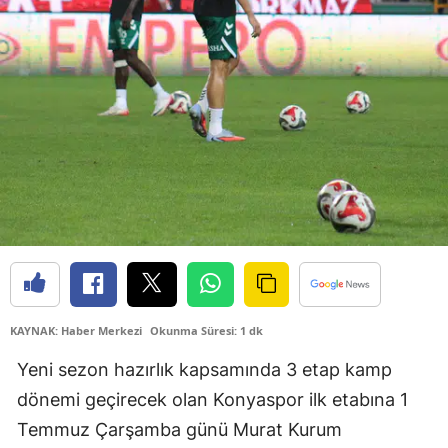
Bilecik
Bingöl
Bitlis
Bolu
Burdur
Bursa
Çanakkale
Çankırı
KAYNAK: Haber Merkezi
Okunma Süresi: 1 dk
Çorum
Yeni sezon hazırlık kapsamında 3 etap kamp
Denizli
dönemi geçirecek olan Konyaspor ilk etabına 1
Temmuz Çarşamba günü Murat Kurum
Diyarbakır