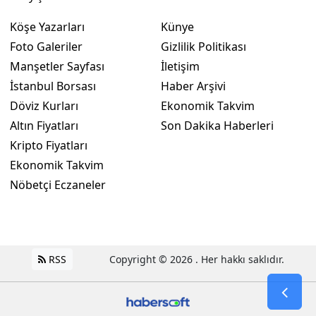
Yozgat
Köşe Yazarları
Künye
Foto Galeriler
Gizlilik Politikası
Zonguldak
Manşetler Sayfası
İletişim
Aksaray
İstanbul Borsası
Haber Arşivi
Döviz Kurları
Ekonomik Takvim
Bayburt
Altın Fiyatları
Son Dakika Haberleri
Karaman
Kripto Fiyatları
Ekonomik Takvim
Kırıkkale
Nöbetçi Eczaneler
Batman
Şırnak
Bartın
RSS
Copyright © 2026 . Her hakkı saklıdır.
Ardahan
Iğdır