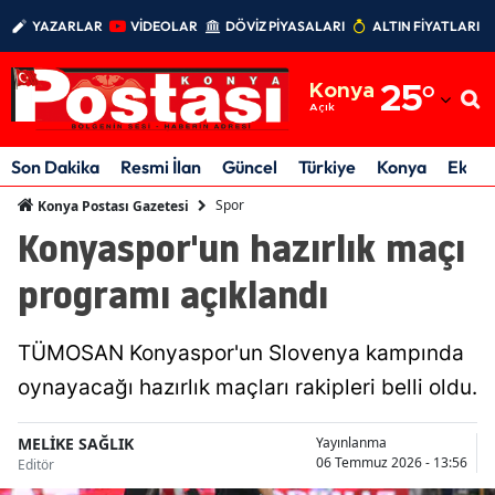
YAZARLAR
VİDEOLAR
DÖVİZ PİYASALARI
ALTIN FİYATLARI
Adana
Konya
25
°
Adıyaman
Açık
Afyonkarahisar
Son Dakika
Resmi İlan
Güncel
Türkiye
Konya
Ekon
Ağrı
Spor
Konya Postası Gazetesi
Konyaspor'un hazırlık maçı
Amasya
programı açıklandı
Ankara
Antalya
TÜMOSAN Konyaspor'un Slovenya kampında
Artvin
oynayacağı hazırlık maçları rakipleri belli oldu.
Aydın
MELİKE SAĞLIK
Yayınlanma
06 Temmuz 2026 - 13:56
Editör
Balıkesir