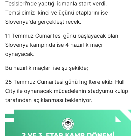
Tesisleri'nde yaptığı idmanla start verdi.
Edirne
Temsilcimiz ikinci ve üçünü etaplarını ise
Elazığ
Slovenya'da gerçekleştirecek.
Erzincan
11 Temmuz Cumartesi günü başlayacak olan
Slovenya kampında ise 4 hazırlık maçı
Erzurum
oynayacak.
Eskişehir
Bu hazırlık maçları ise şu şekilde;
Gaziantep
25 Temmuz Cumartesi günü İngiltere ekibi Hull
Giresun
City ile oynanacak mücadelenin stadyumu kulüp
Gümüşhane
tarafından açıklanması bekleniyor.
Hakkari
Hatay
Isparta