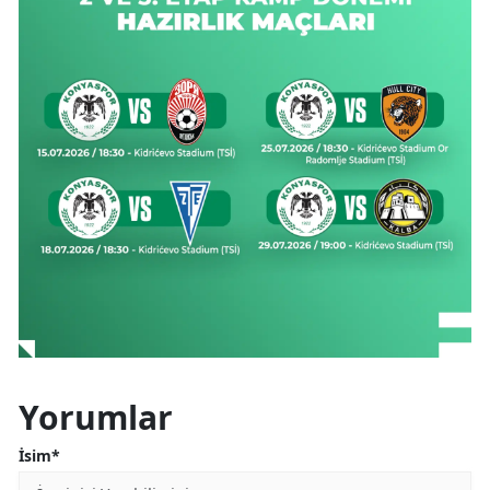
Mersin
İstanbul
İzmir
Kars
Kastamonu
Kayseri
Kırklareli
Kırşehir
Kocaeli
Yorumlar
Konya
İsim*
Kütahya