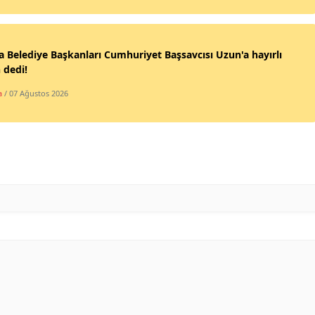
Mersin
İstanbul
 Belediye Başkanları Cumhuriyet Başsavcısı Uzun'a hayırlı
 dedi!
İzmir
a
/ 07 Ağustos 2026
Kars
Kastamonu
Kayseri
Kırklareli
Kırşehir
Kocaeli
Konya
Kütahya