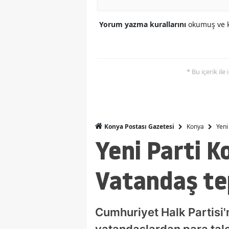
Yorum yazma kurallarını
okumuş ve k
* Bu içerik ile
Konya
Yeni
Konya Postası Gazetesi
Yeni Parti K
Vatandaş tep
Cumhuriyet Halk Partisi'