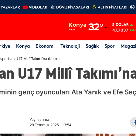
YAZARLAR
VİDEOLAR
DÖVİZ PİYASALARI
ALTIN FİYATLARI
Adana
Konya
32
°
DOLAR
Adıyaman
47,7037
Açık
%0.1
Afyonkarahisar
rkiye
Konya
Ekonomi
Teknoloji
Sağlık
Spor
Magaz
Ağrı
por’dan U17 Millî Takımı’na iki isim
n U17 Millî Takımı’na 
Amasya
Ankara
nin genç oyuncuları Ata Yanık ve Efe Seçil
Antalya
Artvin
Aydın
Yayınlanma
29 Temmuz 2025 - 13:54
Balıkesir