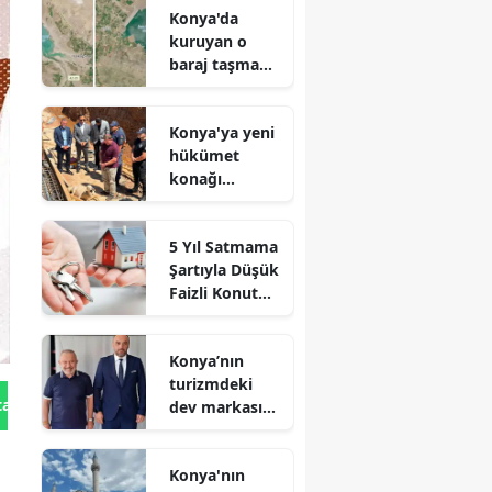
Konya'da
kuruyan o
baraj taşma
noktasına
geldi
Konya'ya yeni
hükümet
konağı
geliyor: Temel
atıldı
5 Yıl Satmama
Şartıyla Düşük
Faizli Konut
Kredisi
Geliyor!
Konya’nın
turizmdeki
tan Gönder
dev markası
Nusret Argun,
Et sektöründe
Konya'nın
de zirveye