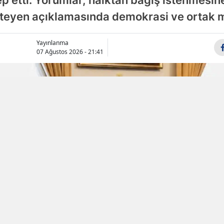
 etti. Yorumlar, halktan bağış istenmesine 
isteyen açıklamasında demokrasi ve ortak 
Samsun
Siirt
Yayınlanma
07 Ağustos 2026 - 21:41
Sinop
Sivas
Tekirdağ
Tokat
Trabzon
Tunceli
Şanlıurfa
Uşak
Van