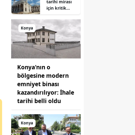
tarihi mirası
oynuyor
için kritik
süreç: Son
durum
açıklandı
Konya
Konya'nın o
bölgesine modern
emniyet binası
kazandırılıyor: İhale
tarihi belli oldu
Konya