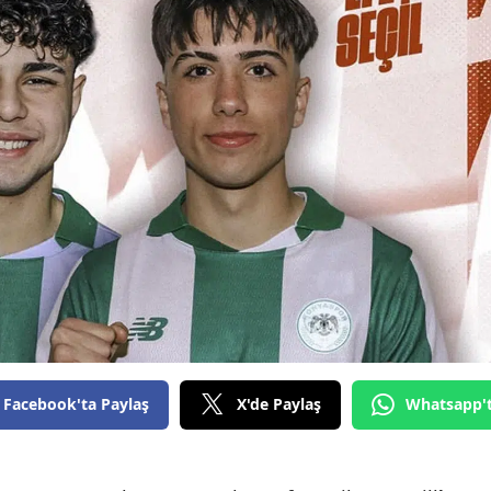
Bilecik
Bingöl
Bitlis
Bolu
Burdur
Bursa
Çanakkale
Çankırı
Çorum
Facebook'ta Paylaş
X'de Paylaş
Whatsapp'
Denizli
Diyarbakır