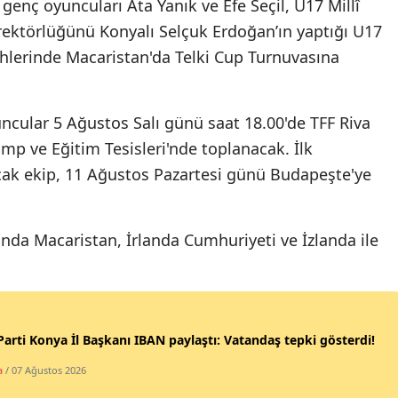
enç oyuncuları Ata Yanık ve Efe Seçil, U17 Millî
Edirne
irektörlüğünü Konyalı Selçuk Erdoğan’ın yaptığı U17
ihlerinde Macaristan'da Telki Cup Turnuvasına
Elazığ
Erzincan
ncular 5 Ağustos Salı günü saat 18.00'de TFF Riva
Erzurum
p ve Eğitim Tesisleri'nde toplanacak. İlk
Eskişehir
acak ekip, 11 Ağustos Pazartesi günü Budapeşte'ye
Gaziantep
ında Macaristan, İrlanda Cumhuriyeti ve İzlanda ile
Giresun
Gümüşhane
Hakkari
Parti Konya İl Başkanı IBAN paylaştı: Vatandaş tepki gösterdi!
Hatay
a
/ 07 Ağustos 2026
Isparta