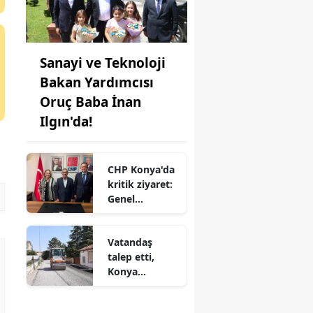
Sanayi ve Teknoloji
Bakan Yardımcısı
Oruç Baba İnan
Ilgın'da!
CHP Konya'da
kritik ziyaret:
Genel
merkezden il
başkanlığına
Vatandaş
çıkarma
talep etti,
Konya
Belediyesi
harekete