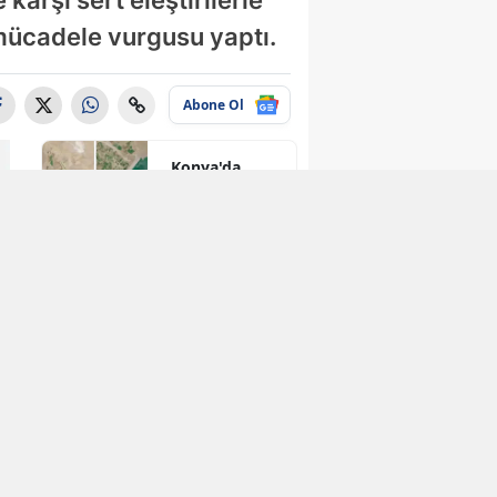
karşı sert eleştirilerle
mücadele vurgusu yaptı.
Abone Ol
Konya'da
kuruyan o
baraj taşma
noktasına
geldi
Konya'ya yeni
hükümet
konağı
geliyor: Temel
atıldı
5 Yıl Satmama
Şartıyla Düşük
Faizli Konut
Kredisi
Geliyor!