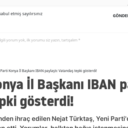
Malatya
abul etmiş sayılırsınız
GÖNDE
Manisa
Kahramanmaraş
 ilgili yorum yok, ilk yorumu siz yazın, tartışalım *
Mardin
Muğla
Muş
 Parti Konya İl Başkanı IBAN paylaştı: Vatandaş tepki gösterdi!
onya İl Başkanı IBAN p
Nevşehir
Niğde
ki gösterdi!
Ordu
Rize
nden ihraç edilen Nejat Türktaş, Yeni Parti
Sakarya