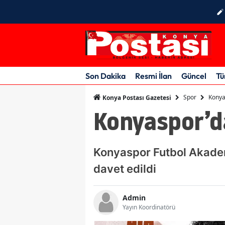
Son Dakika
Resmi İlan
Güncel
Tü
Spor
Konyas
Konya Postası Gazetesi
Konyaspor’da
Konyaspor Futbol Akademi
davet edildi
Admin
Yayın Koordinatörü