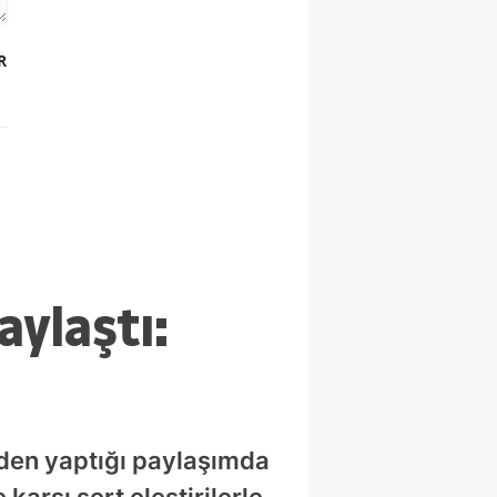
geçti!
R
aylaştı:
'den yaptığı paylaşımda