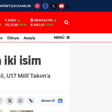
NÖBETÇİ ECZANELER
12
EURO
GRAM ALTIN
55,2136
6.661,97
5
%0.34
% 2,61
in
Dünya
Asayiş
MENÜ
iki isim
, U17 Millî Takım’a
Abone Ol