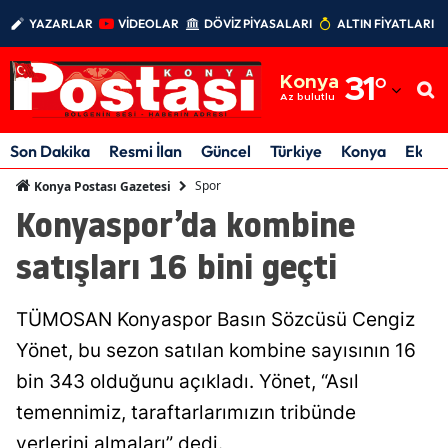
YAZARLAR
VİDEOLAR
DÖVİZ PİYASALARI
ALTIN FİYATLARI
Adana
Konya
31
°
Adıyaman
Az bulutlu
Afyonkarahisar
Son Dakika
Resmi İlan
Güncel
Türkiye
Konya
Ekon
Ağrı
Spor
Konya Postası Gazetesi
Konyaspor’da kombine
Amasya
satışları 16 bini geçti
Ankara
Antalya
TÜMOSAN Konyaspor Basın Sözcüsü Cengiz
Artvin
Yönet, bu sezon satılan kombine sayısının 16
bin 343 olduğunu açıkladı. Yönet, “Asıl
Aydın
temennimiz, taraftarlarımızın tribünde
Balıkesir
yerlerini almaları” dedi.