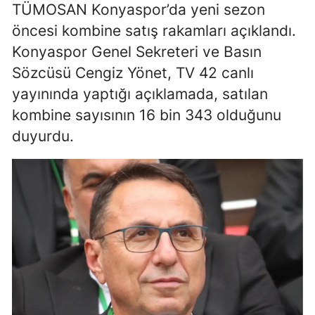
TÜMOSAN Konyaspor’da yeni sezon
Edirne
öncesi kombine satış rakamları açıklandı.
Elazığ
Konyaspor Genel Sekreteri ve Basın
Sözcüsü Cengiz Yönet, TV 42 canlı
Erzincan
yayınında yaptığı açıklamada, satılan
Erzurum
kombine sayısının 16 bin 343 olduğunu
Eskişehir
duyurdu.
Gaziantep
Giresun
Gümüşhane
Hakkari
Hatay
Isparta