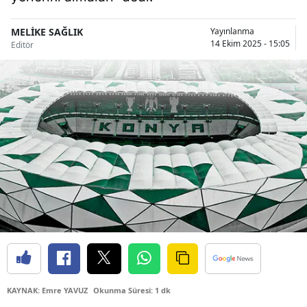
Bilecik
MELİKE SAĞLIK
Yayınlanma
Bingöl
14 Ekim 2025 - 15:05
Editör
Bitlis
Bolu
Burdur
Bursa
Çanakkale
Çankırı
Çorum
Denizli
KAYNAK: Emre YAVUZ
Okunma Süresi: 1 dk
Diyarbakır