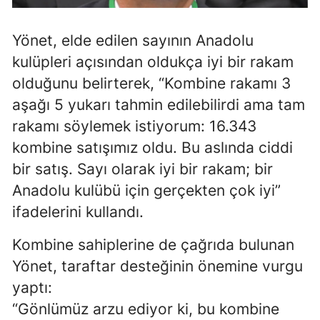
Mersin
Yönet, elde edilen sayının Anadolu
İstanbul
kulüpleri açısından oldukça iyi bir rakam
İzmir
olduğunu belirterek, “Kombine rakamı 3
aşağı 5 yukarı tahmin edilebilirdi ama tam
Kars
rakamı söylemek istiyorum: 16.343
Kastamonu
kombine satışımız oldu. Bu aslında ciddi
bir satış. Sayı olarak iyi bir rakam; bir
Kayseri
Anadolu kulübü için gerçekten çok iyi”
Kırklareli
ifadelerini kullandı.
Kırşehir
Kombine sahiplerine de çağrıda bulunan
Kocaeli
Yönet, taraftar desteğinin önemine vurgu
Konya
yaptı:
“Gönlümüz arzu ediyor ki, bu kombine
Kütahya