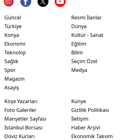
Yozgat
Güncel
Resmi İlanlar
Zonguldak
Türkiye
Dünya
Konya
Kültür - Sanat
Aksaray
Ekonomi
Eğitim
Bayburt
Teknoloji
Bilim
Sağlık
Seçim Özel
Karaman
Spor
Medya
Kırıkkale
Magazin
Asayiş
Batman
Köşe Yazarları
Künye
Şırnak
Foto Galeriler
Gizlilik Politikası
Bartın
Manşetler Sayfası
İletişim
Ardahan
İstanbul Borsası
Haber Arşivi
Döviz Kurları
Ekonomik Takvim
Iğdır