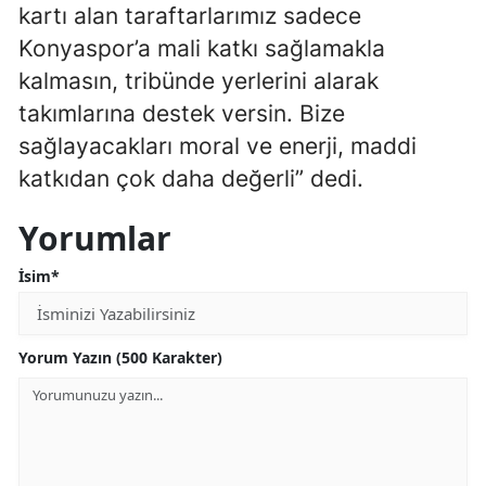
kartı alan taraftarlarımız sadece
Malatya
Konyaspor’a mali katkı sağlamakla
kalmasın, tribünde yerlerini alarak
Manisa
takımlarına destek versin. Bize
Kahramanmaraş
sağlayacakları moral ve enerji, maddi
Mardin
katkıdan çok daha değerli” dedi.
Muğla
Yorumlar
Muş
İsim*
Nevşehir
Niğde
Yorum Yazın (500 Karakter)
Ordu
Rize
Sakarya