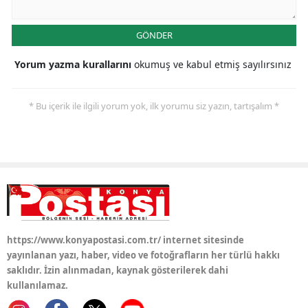
Samsun
GÖNDER
Siirt
Yorum yazma kurallarını
okumuş ve kabul etmiş sayılırsınız
Sinop
* Bu içerik ile ilgili yorum yok, ilk yorumu siz yazın, tartışalım *
Sivas
Tekirdağ
Tokat
Trabzon
Tunceli
https://www.konyapostasi.com.tr/ internet sitesinde
Şanlıurfa
yayınlanan yazı, haber, video ve fotoğrafların her türlü hakkı
saklıdır. İzin alınmadan, kaynak gösterilerek dahi
Uşak
kullanılamaz.
Van