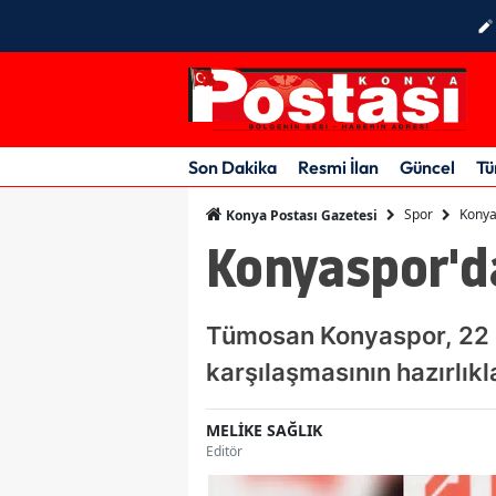
Son Dakika
Resmi İlan
Güncel
Tü
Spor
Konyas
Konya Postası Gazetesi
Konyaspor'da
Tümosan Konyaspor, 22 E
karşılaşmasının hazırlıkl
MELİKE SAĞLIK
Editör