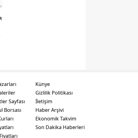
R
azarları
Künye
leriler
Gizlilik Politikası
ler Sayfası
İletişim
ul Borsası
Haber Arşivi
urları
Ekonomik Takvim
yatları
Son Dakika Haberleri
Fiyatları