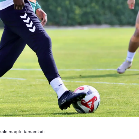
Mersin
İstanbul
İzmir
Kars
Kastamonu
Kayseri
Kırklareli
Kırşehir
Kocaeli
Konya
 kale maç ile tamamladı.
Kütahya