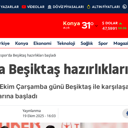
YAZARLAR
VİDEOLAR
DÖVİZ PİYASALARI
ALTIN FİYATLARI
Adana
Konya
31
°
DOLAR
Adıyaman
47,5991
Açık
%0.06
Afyonkarahisar
rkiye
Konya
Ekonomi
Teknoloji
Sağlık
Spor
Magaz
Ağrı
por'da Beşiktaş hazırlıkları başladı
 Beşiktaş hazırlıkları
Amasya
Ankara
kim Çarşamba günü Beşiktaş ile karşılaşa
Antalya
arına başladı
Artvin
Aydın
Yayınlanma
19 Ekim 2025 - 16:03
Balıkesir