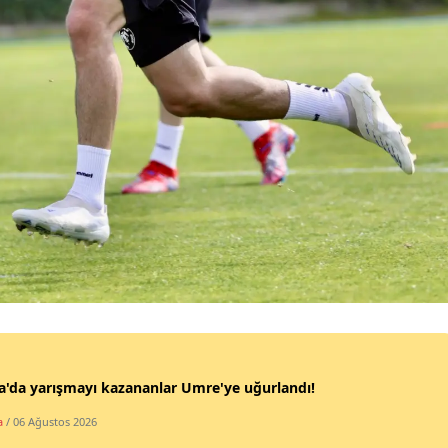
Samsun
Siirt
Sinop
Sivas
Tekirdağ
Tokat
Trabzon
Tunceli
Şanlıurfa
'da yarışmayı kazananlar Umre'ye uğurlandı!
Uşak
a
/ 06 Ağustos 2026
Van