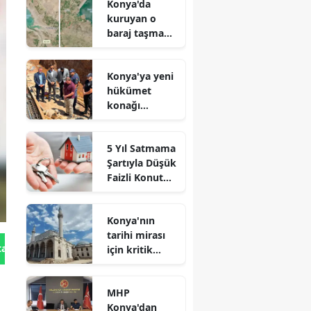
Konya'da
kuruyan o
baraj taşma
noktasına
geldi
Konya'ya yeni
hükümet
konağı
geliyor: Temel
atıldı
5 Yıl Satmama
Şartıyla Düşük
Faizli Konut
Kredisi
Geliyor!
Konya'nın
tarihi mirası
tan Gönder
için kritik
süreç: Son
durum
MHP
açıklandı
Konya'dan