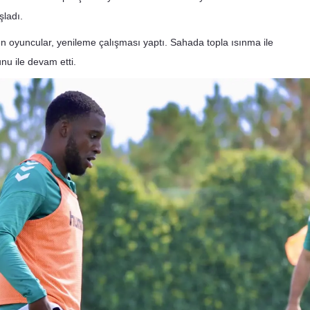
Edirne
şladı.
n oyuncular, yenileme çalışması yaptı. Sahada topla ısınma ile
Elazığ
u ile devam etti.
Erzincan
Erzurum
Eskişehir
Gaziantep
Giresun
Gümüşhane
Hakkari
Hatay
Isparta