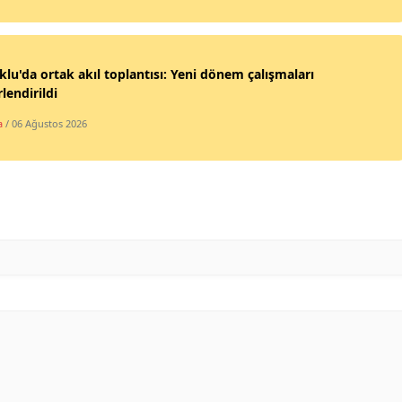
Yozgat
Zonguldak
klu'da ortak akıl toplantısı: Yeni dönem çalışmaları
lendirildi
Aksaray
a
/ 06 Ağustos 2026
Bayburt
Karaman
Kırıkkale
Batman
Şırnak
Bartın
Ardahan
Iğdır