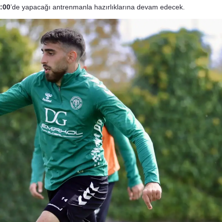
:00
’de yapacağı antrenmanla hazırlıklarına devam edecek.
Malatya
Manisa
Kahramanmaraş
Mardin
Muğla
Muş
Nevşehir
Niğde
Ordu
Rize
Sakarya