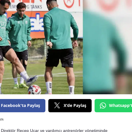
Bilecik
Bingöl
Bitlis
Bolu
Burdur
Bursa
Çanakkale
Çankırı
Çorum
Facebook'ta Paylaş
X'de Paylaş
Whatsapp'
Denizli
 dk
Diyarbakır
k Direktör Recep Uçar ve yardımcı antrenörler yönetiminde