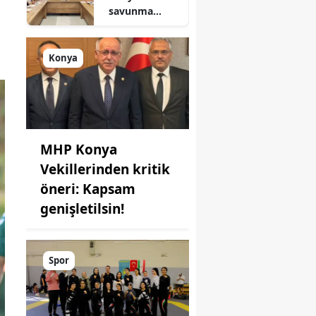
savunma
sanayisinde
yeni hamle: İlk
toplantı
Konya
yapıldı!
MHP Konya
Vekillerinden kritik
öneri: Kapsam
genişletilsin!
Spor