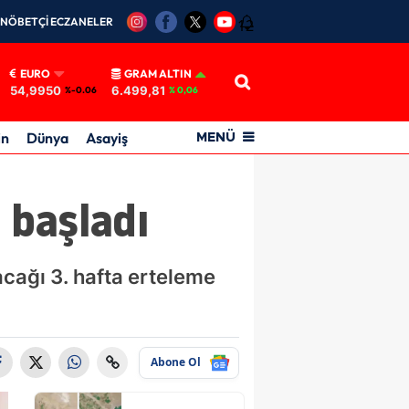
NÖBETÇİ ECZANELER
12
EURO
GRAM ALTIN
54,9950
6.499,81
%-0.06
% 0,06
in
Dünya
Asayiş
MENÜ
 başladı
cağı 3. hafta erteleme
Abone Ol