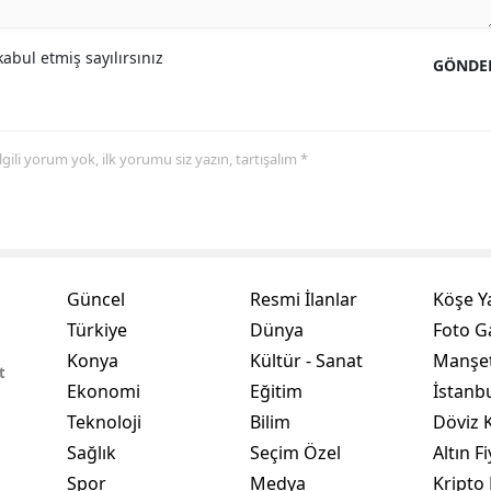
Yalova
abul etmiş sayılırsınız
GÖNDE
Karabük
Kilis
 ilgili yorum yok, ilk yorumu siz yazın, tartışalım *
Osmaniye
Düzce
Güncel
Resmi İlanlar
Köşe Y
Türkiye
Dünya
Foto Ga
Konya
Kültür - Sanat
Manşet
t
Ekonomi
Eğitim
İstanb
Teknoloji
Bilim
Döviz K
Sağlık
Seçim Özel
Altın Fi
Spor
Medya
Kripto 