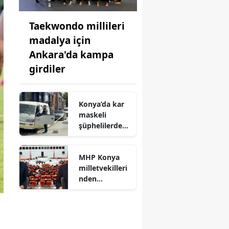
Taekwondo millileri
madalya için
Ankara'da kampa
girdiler
Konya’da kar
maskeli
şüphelilerden
milyonluk
soygun
MHP Konya
milletvekilleri
nden
TBMM’deki
şehit ve gazi
düzenlemesin
e ilişkin