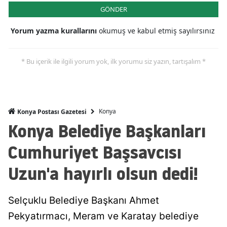
GÖNDER
Malatya
Yorum yazma kurallarını
okumuş ve kabul etmiş sayılırsınız
Manisa
Kahramanmaraş
* Bu içerik ile ilgili yorum yok, ilk yorumu siz yazın, tartışalım *
Mardin
Muğla
Konya
Konya Postası Gazetesi
Muş
Konya Belediye Başkanları
Nevşehir
Cumhuriyet Başsavcısı
Niğde
Uzun'a hayırlı olsun dedi!
Ordu
Selçuklu Belediye Başkanı Ahmet
Rize
Pekyatırmacı, Meram ve Karatay belediye
Sakarya