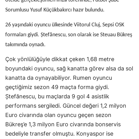
otelde gerçekleştirilen imza töreninde, Futbol Şube
Edirne
Sorumlusu Yusuf Küçükbakırcı hazır bulundu.
Elazığ
26 yaşındaki oyuncu ülkesinde Viitorul Cluj, Sepsi OSK
Erzincan
formaları giydi. Ștefănescu, son olarak ise Steuau Bükreş
takımında oynadı.
Erzurum
Eskişehir
Çok yönlülüğüyle dikkat çeken 1,68 metre
boyundaki oyuncu, sağ kanatta görev alsa da sol
Gaziantep
kanatta da oynayabiliyor. Rumen oyuncu
Giresun
geçtiğimiz sezon 49 maçta forma giydi.
Ștefănescu, bu maçlarda 9 gol 4 asistlik
Gümüşhane
performans sergiledi. Güncel değeri 1,2 milyon
Hakkari
Euro civarında olan oyuncu geçen sezon
Hatay
Bükreş’e 1,3 milyon Euro civarında bonservis
bedeliyle transfer olmuştu. Konyaspor ise
Isparta