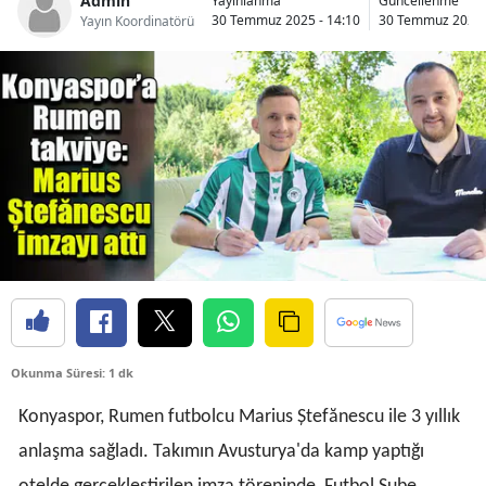
Admin
Yayınlanma
Güncellenme
30 Temmuz 2025 - 14:10
30 Temmuz 2025 
Yayın Koordinatörü
Bilecik
Bingöl
Bitlis
Bolu
Burdur
Bursa
Çanakkale
Çankırı
Okunma Süresi: 1 dk
Çorum
Konyaspor, Rumen futbolcu Marius Ștefănescu ile 3 yıllık
Denizli
anlaşma sağladı. Takımın Avusturya'da kamp yaptığı
Diyarbakır