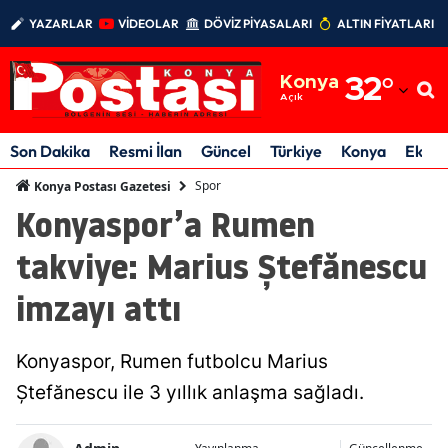
YAZARLAR
VİDEOLAR
DÖVİZ PİYASALARI
ALTIN FİYATLARI
Adana
Konya
32
°
Adıyaman
Açık
Afyonkarahisar
Son Dakika
Resmi İlan
Güncel
Türkiye
Konya
Ekon
Ağrı
Spor
Konya Postası Gazetesi
Konyaspor’a Rumen
Amasya
takviye: Marius Ștefănescu
Ankara
imzayı attı
Antalya
Artvin
Konyaspor, Rumen futbolcu Marius
Aydın
Ștefănescu ile 3 yıllık anlaşma sağladı.
Balıkesir