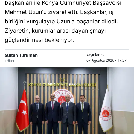
başkanları ile Konya Cumhuriyet Başsavcısı
Samsun
Mehmet Uzun'u ziyaret etti. Başkanlar, iş
birliğini vurgulayıp Uzun'a başarılar diledi.
Siirt
Ziyaretin, kurumlar arası dayanışmayı
Sinop
güçlendirmesi bekleniyor.
Sivas
Sultan Türkmen
Yayınlanma
Tekirdağ
07 Ağustos 2026 - 17:37
Editör
Tokat
Trabzon
Tunceli
Şanlıurfa
Uşak
Van