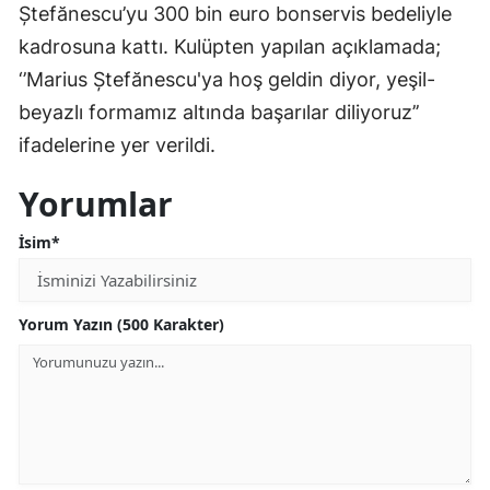
Ștefănescu’yu 300 bin euro bonservis bedeliyle
Mersin
kadrosuna kattı.
Kulüpten yapılan açıklamada;
İstanbul
‘’Marius Ștefănescu'ya hoş geldin diyor, yeşil-
beyazlı formamız altında başarılar diliyoruz’’
İzmir
ifadelerine yer verildi.
Kars
Yorumlar
Kastamonu
İsim*
Kayseri
Kırklareli
Yorum Yazın (500 Karakter)
Kırşehir
Kocaeli
Konya
Kütahya