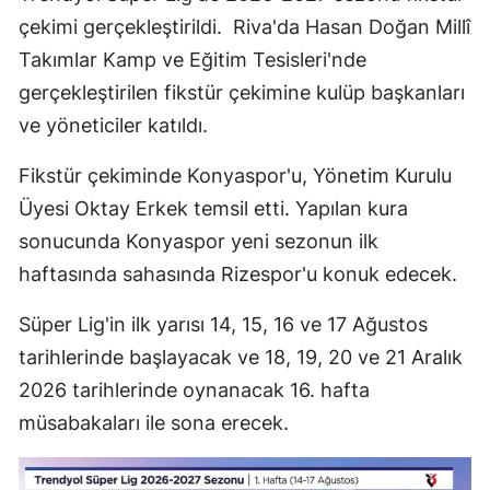
çekimi gerçekleştirildi. Riva'da Hasan Doğan Millî
Edirne
Takımlar Kamp ve Eğitim Tesisleri'nde
Elazığ
gerçekleştirilen fikstür çekimine kulüp başkanları
Erzincan
ve yöneticiler katıldı.
Erzurum
Fikstür çekiminde Konyaspor'u, Yönetim Kurulu
Eskişehir
Üyesi Oktay Erkek temsil etti. Yapılan kura
sonucunda Konyaspor yeni sezonun ilk
Gaziantep
haftasında sahasında Rizespor'u konuk edecek.
Giresun
Süper Lig'in ilk yarısı 14, 15, 16 ve 17 Ağustos
Gümüşhane
tarihlerinde başlayacak ve 18, 19, 20 ve 21 Aralık
Hakkari
2026 tarihlerinde oynanacak 16. hafta
müsabakaları ile sona erecek.
Hatay
Isparta