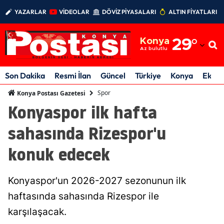
YAZARLAR
VİDEOLAR
DÖVİZ PİYASALARI
ALTIN FİYATLARI
Adana
Konya
29
°
Adıyaman
Az bulutlu
Afyonkarahisar
Son Dakika
Resmi İlan
Güncel
Türkiye
Konya
Ekon
Ağrı
Spor
Konya Postası Gazetesi
Konyaspor ilk hafta
Amasya
sahasında Rizespor'u
Ankara
konuk edecek
Antalya
Artvin
Konyaspor'un 2026-2027 sezonunun ilk
Aydın
haftasında sahasında Rizespor ile
karşılaşacak.
Balıkesir