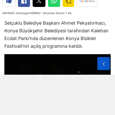
Yozgat
KAYNAK: Fatmagül KIZMAZ
Okunma Süresi: 1 dk
Zonguldak
Selçuklu Belediye Başkanı Ahmet Pekyatırmacı,
Konya Büyükşehir Belediyesi tarafından Kalehan
Aksaray
Ecdat Parkı’nda düzenlenen Konya Bisiklet
Bayburt
Festivali’nin açılış programına katıldı.
Karaman
Kırıkkale
Batman
Şırnak
Bartın
Ardahan
Iğdır