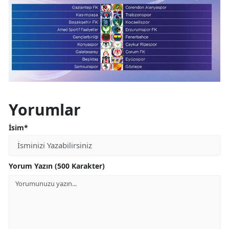
Mersin
İstanbul
İzmir
Kars
Kastamonu
Yorumlar
Kayseri
İsim*
Kırklareli
Kırşehir
Yorum Yazın (500 Karakter)
Kocaeli
Konya
Kütahya