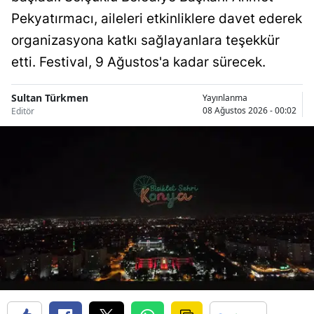
Pekyatırmacı, aileleri etkinliklere davet ederek
Samsun
organizasyona katkı sağlayanlara teşekkür
Siirt
etti. Festival, 9 Ağustos'a kadar sürecek.
Sinop
Sultan Türkmen
Yayınlanma
Sivas
08 Ağustos 2026 - 00:02
Editör
Tekirdağ
Tokat
Trabzon
Tunceli
Şanlıurfa
Uşak
Van