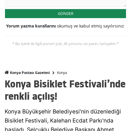
Malatya
GÖNDER
Manisa
Yorum yazma kurallarını
okumuş ve kabul etmiş sayılırsınız
Kahramanmaraş
* Bu içerik ile ilgili yorum yok, ilk yorumu siz yazın, tartışalım *
Mardin
Muğla
Muş
Konya
Konya Postası Gazetesi
Konya Bisiklet Festivali’nde
Nevşehir
renkli açılış!
Niğde
Ordu
Konya Büyükşehir Belediyesi'nin düzenlediği
Rize
Bisiklet Festivali, Kalehan Ecdat Parkı'nda
Sakarya
başladı. Selçuklu Belediye Başkanı Ahmet