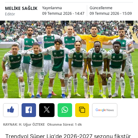
Bilecik
MELİKE SAĞLIK
Yayınlanma
Güncellenme
09 Temmuz 2026 - 14:47
09 Temmuz 2026 - 15:09
Editör
Bingöl
Bitlis
Bolu
Burdur
Bursa
Çanakkale
Çankırı
Çorum
Denizli
KAYNAK: H. Uğur ÖZTEKE
Okunma Süresi: 1 dk
Diyarbakır
Trendyol Süper Lig'de 2026-2027 sezonu fikstür