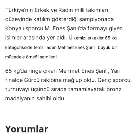
Edirne
Türkiye’nin Erkek ve Kadın milli takımları
düzeyinde katılım gösterdiği şampiyonada
Elazığ
Konyalı sporcu M. Enes Şanlı’da formayı giyen
Erzincan
isimler arasında yer aldı. Ü
lkemizi erkekler 65 kg 
Erzurum
kategorisinde temsil eden Mehmet Enes Şanlı, büyük bir 
mücadele örneği sergiledi.
Eskişehir
Gaziantep
65 kg’da ringe çıkan Mehmet Enes Şanlı, Yarı
finalde Gürcü rakibine mağlup oldu. Genç sporcu,
Giresun
turnuvayı üçüncü sırada tamamlayarak bronz
Gümüşhane
madalyanın sahibi oldu.
Hakkari
Hatay
Yorumlar
Isparta