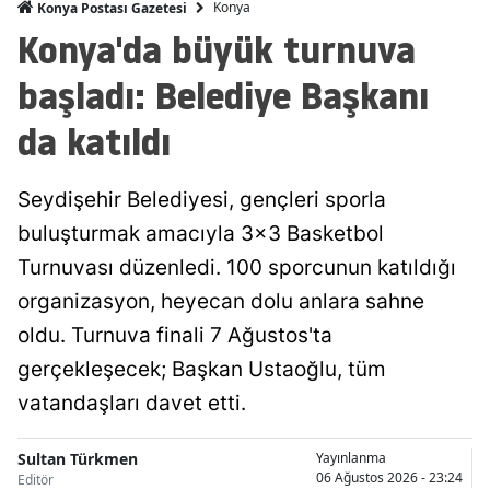
Konya
Konya Postası Gazetesi
Konya'da büyük turnuva
Malatya
Manisa
başladı: Belediye Başkanı
Kahramanmaraş
da katıldı
Mardin
Seydişehir Belediyesi, gençleri sporla
Muğla
buluşturmak amacıyla 3x3 Basketbol
Muş
Turnuvası düzenledi. 100 sporcunun katıldığı
organizasyon, heyecan dolu anlara sahne
Nevşehir
oldu. Turnuva finali 7 Ağustos'ta
Niğde
gerçekleşecek; Başkan Ustaoğlu, tüm
Ordu
vatandaşları davet etti.
Rize
Sultan Türkmen
Yayınlanma
06 Ağustos 2026 - 23:24
Editör
Sakarya