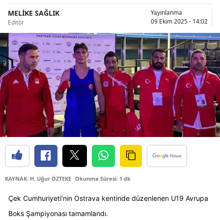
Bilecik
MELİKE SAĞLIK
Yayınlanma
09 Ekim 2025 - 14:02
Editör
Bingöl
Bitlis
Bolu
Burdur
Bursa
Çanakkale
Çankırı
Çorum
KAYNAK: H. Uğur ÖZTEKE
Okunma Süresi: 1 dk
Denizli
Çek Cumhuriyeti’nin Ostrava kentinde düzenlenen U19 Avrupa 
Diyarbakır
Boks Şampiyonası tamamlandı. 