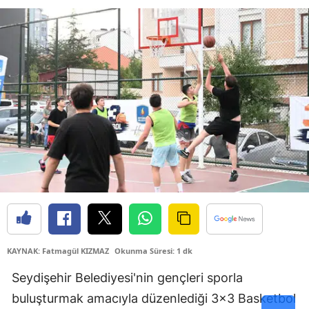
Samsun
Siirt
Sinop
Sivas
Tekirdağ
Tokat
Trabzon
Tunceli
Şanlıurfa
KAYNAK: Fatmagül KIZMAZ
Okunma Süresi: 1 dk
Seydişehir Belediyesi'nin gençleri sporla
Uşak
buluşturmak amacıyla düzenlediği 3x3 Basketbol
Van