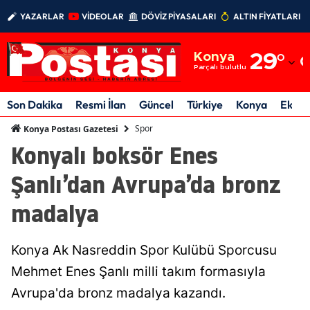
YAZARLAR
VİDEOLAR
DÖVİZ PİYASALARI
ALTIN FİYATLARI
Adana
Konya
29
°
Adıyaman
Parçalı bulutlu
Afyonkarahisar
Son Dakika
Resmi İlan
Güncel
Türkiye
Konya
Ekon
Ağrı
Spor
Konya Postası Gazetesi
Konyalı boksör Enes
Amasya
Şanlı’dan Avrupa’da bronz
Ankara
madalya
Antalya
Artvin
Konya Ak Nasreddin Spor Kulübü Sporcusu
Aydın
Mehmet Enes Şanlı milli takım formasıyla
Avrupa'da bronz madalya kazandı.
Balıkesir