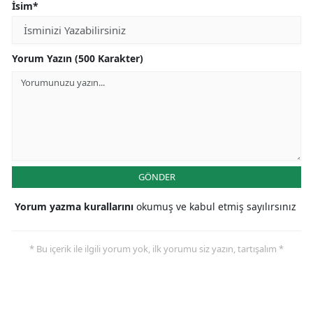
İsim*
Mersin
İstanbul
Yorum Yazın (500 Karakter)
İzmir
Kars
Kastamonu
Kayseri
GÖNDER
Kırklareli
Yorum yazma kurallarını
okumuş ve kabul etmiş sayılırsınız
Kırşehir
Kocaeli
* Bu içerik ile ilgili yorum yok, ilk yorumu siz yazın, tartışalım *
Konya
Kütahya