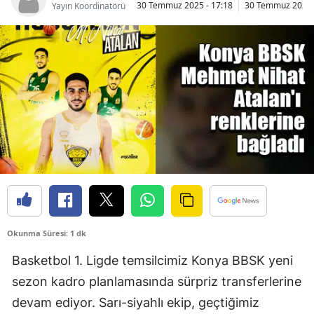
30 Temmuz 2025 - 17:18
30 Temmuz 2025 
Yayın Koordinatörü
Bilecik
Bingöl
Bitlis
Bolu
Burdur
Bursa
Çanakkale
Çankırı
Okunma Süresi: 1 dk
Çorum
Basketbol 1. Ligde temsilcimiz Konya BBSK yeni
Denizli
sezon kadro planlamasında sürpriz transferlerine
devam ediyor. Sarı-siyahlı ekip, geçtiğimiz
Diyarbakır