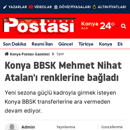
YAZARLAR
VİDEOLAR
DÖVİZ PİYASALARI
ALTIN FİYATLARI
Adana
Konya
24
°
Adıyaman
Açık
Afyonkarahisar
Son Dakika
Resmi İlan
Güncel
Türkiye
Konya
Ekon
Ağrı
Spor
Konya Postası Gazetesi
Konya BBSK Mehmet Nihat
Amasya
Atalan'ı renklerine bağladı
Ankara
Antalya
Yeni sezona güçlü kadroyla girmek isteyen
Artvin
Konya BBSK transferlerine ara vermeden
devam ediyor.
Aydın
Balıkesir
Admin
Yayınlanma
Güncellenme