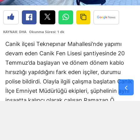
Samsun
Siirt
KAYNAK: DHA
Okunma Süresi: 1 dk
Sinop
Canik ilçesi Teknepınar Mahallesi’nde yapımı
Sivas
devam eden Canik Fen Lisesi şantiyesinde 20
Tekirdağ
Temmuz’da başlayan ve dönem dönem kablo
hırsızlığı yapıldığını fark eden işçiler, durumu
Tokat
polise bildirdi. Olayla ilgili çalışma başlatan Canik
Trabzon
İlçe Emniyet Müdürlüğü ekipleri, şüphelinin aynı
inşaatta kalıpçı olarak çalışan Ramazan Ö.
Tunceli
olduğunu belirledi. Şüphelinin, kabloları çalmak
Şanlıurfa
için güvenlik kameralarının yerini değiştirdiği,
Uşak
güvenlik kulübesinden anahtarları alıp belli
etmemek için dönem dönem 650 bin lira
Van