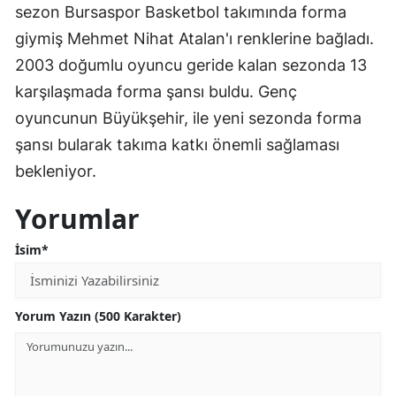
sezon Bursaspor Basketbol takımında forma
Edirne
giymiş Mehmet Nihat Atalan'ı renklerine bağladı.
Elazığ
2003 doğumlu oyuncu geride kalan sezonda 13
karşılaşmada forma şansı buldu. Genç
Erzincan
oyuncunun Büyükşehir, ile yeni sezonda forma
Erzurum
şansı bularak takıma katkı önemli sağlaması
Eskişehir
bekleniyor.
Gaziantep
Yorumlar
Giresun
İsim*
Gümüşhane
Hakkari
Yorum Yazın (500 Karakter)
Hatay
Isparta