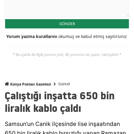
Mersin
İstanbul
GÖNDER
İzmir
Yorum yazma kurallarını
okumuş ve kabul etmiş sayılırsınız
Kars
* Bu içerik ile ilgili yorum yok, ilk yorumu siz yazın, tartışalım *
Kastamonu
Kayseri
Kırklareli
Güncel
Konya Postası Gazetesi
Çalıştığı inşatta 650 bin
Kırşehir
liralık kablo çaldı
Kocaeli
Konya
Samsun’un Canik ilçesinde lise inşaatından
Kütahya
650 bin liralık kablo hırsızlığı yapan Ramazan