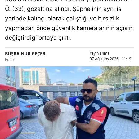
Ö. (33), gözaltına alındı. Şüphelinin aynı iş
Malatya
yerinde kalıpçı olarak çalıştığı ve hırsızlık
Manisa
yapmadan önce güvenlik kameralarının açısını
Kahramanmaraş
değiştirdiği ortaya çıktı.
Mardin
BÜŞRA NUR GEÇER
Yayınlanma
07 Ağustos 2026 - 11:19
Editör
Muğla
Muş
Nevşehir
Niğde
Ordu
Rize
Sakarya