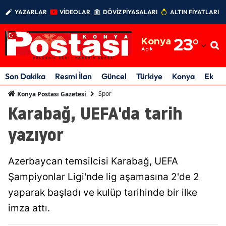
YAZARLAR
VİDEOLAR
DÖVİZ PİYASALARI
ALTIN FİYATLARI
Adana
Konya
23
°
Adıyaman
Açık
Afyonkarahisar
Son Dakika
Resmi İlan
Güncel
Türkiye
Konya
Ekon
Ağrı
Spor
Konya Postası Gazetesi
Karabağ, UEFA'da tarih
Amasya
yazıyor
Ankara
Antalya
Azerbaycan temsilcisi Karabağ, UEFA
Artvin
Şampiyonlar Ligi'nde lig aşamasına 2'de 2
yaparak başladı ve kulüp tarihinde bir ilke
Aydın
imza attı.
Balıkesir