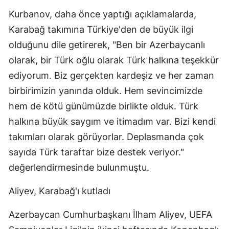
Kurbanov, daha önce yaptığı açıklamalarda,
Yozgat
Karabağ takımına Türkiye'den de büyük ilgi
Zonguldak
olduğunu dile getirerek, "Ben bir Azerbaycanlı
olarak, bir Türk oğlu olarak Türk halkına teşekkür
Aksaray
ediyorum. Biz gerçekten kardeşiz ve her zaman
Bayburt
birbirimizin yanında olduk. Hem sevincimizde
Karaman
hem de kötü günümüzde birlikte olduk. Türk
halkına büyük saygım ve itimadım var. Bizi kendi
Kırıkkale
takımları olarak görüyorlar. Deplasmanda çok
Batman
sayıda Türk taraftar bize destek veriyor."
Şırnak
değerlendirmesinde bulunmuştu.
Bartın
Aliyev, Karabağ'ı kutladı
Ardahan
Azerbaycan Cumhurbaşkanı İlham Aliyev, UEFA
Iğdır