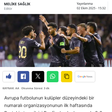
MELİKE SAĞLIK
Yayınlanma
Bilecik
02 Ekim 2025 - 15:32
Editör
Bingöl
Bitlis
Bolu
Burdur
Bursa
Çanakkale
Çankırı
Çorum
KAYNAK: AA
Okunma Süresi: 3 dk
Avrupa futbolunun kulüpler düzeyindeki bir
Denizli
numaralı organizasyonunun ilk haftasında
Diyarbakır