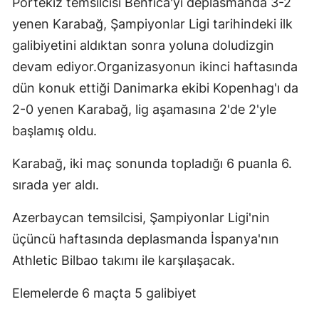
Portekiz temsilcisi Benfica'yı deplasmanda 3-2
Edirne
yenen Karabağ, Şampiyonlar Ligi tarihindeki ilk
galibiyetini aldıktan sonra yoluna doludizgin
Elazığ
devam ediyor.Organizasyonun ikinci haftasında
Erzincan
dün konuk ettiği Danimarka ekibi Kopenhag'ı da
Erzurum
2-0 yenen Karabağ, lig aşamasına 2'de 2'yle
başlamış oldu.
Eskişehir
Karabağ, iki maç sonunda topladığı 6 puanla 6.
Gaziantep
sırada yer aldı.
Giresun
Azerbaycan temsilcisi, Şampiyonlar Ligi'nin
Gümüşhane
üçüncü haftasında deplasmanda İspanya'nın
Hakkari
Athletic Bilbao takımı ile karşılaşacak.
Hatay
Elemelerde 6 maçta 5 galibiyet
Isparta