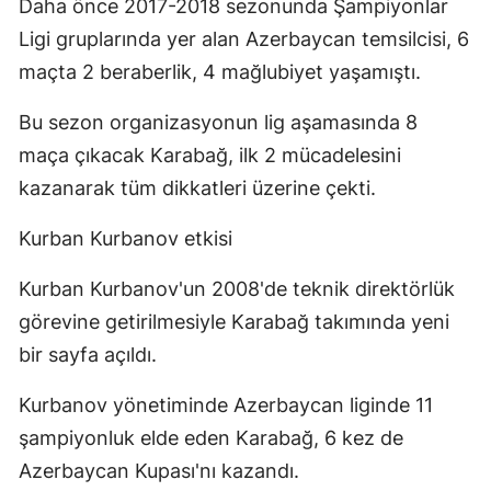
Daha önce 2017-2018 sezonunda Şampiyonlar
Samsun
Ligi gruplarında yer alan Azerbaycan temsilcisi, 6
maçta 2 beraberlik, 4 mağlubiyet yaşamıştı.
Siirt
Bu sezon organizasyonun lig aşamasında 8
Sinop
maça çıkacak Karabağ, ilk 2 mücadelesini
Sivas
kazanarak tüm dikkatleri üzerine çekti.
Tekirdağ
Kurban Kurbanov etkisi
Tokat
Kurban Kurbanov'un 2008'de teknik direktörlük
Trabzon
görevine getirilmesiyle Karabağ takımında yeni
Tunceli
bir sayfa açıldı.
Şanlıurfa
Kurbanov yönetiminde Azerbaycan liginde 11
şampiyonluk elde eden Karabağ, 6 kez de
Uşak
Azerbaycan Kupası'nı kazandı.
Van