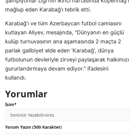
Şampiyonlar Ligi'nin ikinci haftasında Kopenhag'ı
mağlup eden Karabağ'ı tebrik etti.
Yalova
Karabağ'ı ve tüm Azerbaycan futbol camiasını
Karabük
kutlayan Aliyev, mesajında, "Dünyanın en güçlü
Kilis
kulüp turnuvasının ana aşamasında 2 maçta 2
Osmaniye
parlak galibiyet elde eden 'Karabağ', dünya
futbolunun devleriyle zirveyi paylaşarak halkımızı
Düzce
gururlandırmaya devam ediyor." ifadesini
kullandı.
Yorumlar
İsim*
Yorum Yazın (500 Karakter)