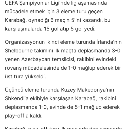
UEFA Şampiyonlar Ligi'nde lig aşamasında
Mersin
mücadele etmek için 3 eleme turu geçen
Karabağ, oynadığı 6 maçın 5'ini kazandı, bu
İstanbul
karşılaşmalarda 15 gol atıp 5 gol yedi.
İzmir
Organizasyonun ikinci eleme turunda İrlanda'nın
Kars
Shelbourne takımını ilk maçta deplasmanda 3-0
Kastamonu
yenen Azerbaycan temsilcisi, rakibini evindeki
Kayseri
rövanş mücadelesinde de 1-0 mağlup ederek bir
üst tura yükseldi.
Kırklareli
Üçüncü eleme turunda Kuzey Makedonya'nın
Kırşehir
Shkendija ekibiyle karşılaşan Karabağ, rakibini
Kocaeli
deplasmanda 1-0, evinde de 5-1 mağlup ederek
Konya
play-off'a kaldı.
Kütahya
Karabağ, play-off turu ilk maçında deplasmanda