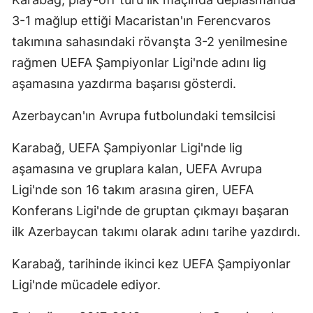
3-1 mağlup ettiği Macaristan'ın Ferencvaros
Malatya
takımına sahasındaki rövanşta 3-2 yenilmesine
Manisa
rağmen UEFA Şampiyonlar Ligi'nde adını lig
Kahramanmaraş
aşamasına yazdırma başarısı gösterdi.
Mardin
Azerbaycan'ın Avrupa futbolundaki temsilcisi
Muğla
Karabağ, UEFA Şampiyonlar Ligi'nde lig
Muş
aşamasına ve gruplara kalan, UEFA Avrupa
Ligi'nde son 16 takım arasına giren, UEFA
Nevşehir
Konferans Ligi'nde de gruptan çıkmayı başaran
Niğde
ilk Azerbaycan takımı olarak adını tarihe yazdırdı.
Ordu
Karabağ, tarihinde ikinci kez UEFA Şampiyonlar
Rize
Ligi'nde mücadele ediyor.
Sakarya