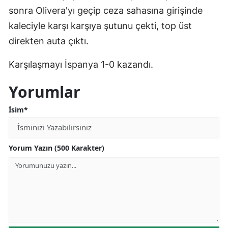
sonra Olivera'yı geçip ceza sahasına girişinde
Yozgat
kaleciyle karşı karşıya şutunu çekti, top üst
Zonguldak
direkten auta çıktı.
Aksaray
Karşılaşmayı İspanya 1-0 kazandı.
Bayburt
Yorumlar
Karaman
İsim*
Kırıkkale
Batman
Yorum Yazın (500 Karakter)
Şırnak
Bartın
Ardahan
Iğdır