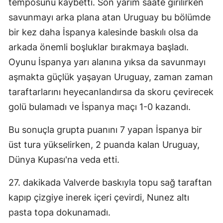
temposunu kaybetti. Son yarım saate girilirken
Mersin
savunmayı arka plana atan Uruguay bu bölümde
bir kez daha İspanya kalesinde baskılı olsa da
İstanbul
arkada önemli boşluklar bırakmaya başladı.
İzmir
Oyunu İspanya yarı alanına yıksa da savunmayı
Kars
aşmakta güçlük yaşayan Uruguay, zaman zaman
taraftarlarını heyecanlandırsa da skoru çevirecek
Kastamonu
golü bulamadı ve İspanya maçı 1-0 kazandı.
Kayseri
Bu sonuçla grupta puanını 7 yapan İspanya bir
Kırklareli
üst tura yükselirken, 2 puanda kalan Uruguay,
Kırşehir
Dünya Kupası'na veda etti.
Kocaeli
27. dakikada Valverde baskıyla topu sağ taraftan
kapıp çizgiye inerek içeri çevirdi, Nunez altı
Konya
pasta topa dokunamadı.
Kütahya