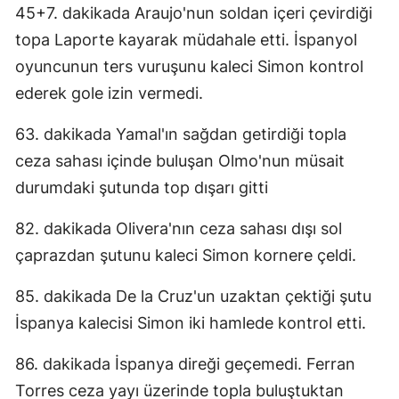
45+7. dakikada Araujo'nun soldan içeri çevirdiği
Samsun
topa Laporte kayarak müdahale etti. İspanyol
oyuncunun ters vuruşunu kaleci Simon kontrol
Siirt
ederek gole izin vermedi.
Sinop
63. dakikada Yamal'ın sağdan getirdiği topla
Sivas
ceza sahası içinde buluşan Olmo'nun müsait
Tekirdağ
durumdaki şutunda top dışarı gitti
Tokat
82. dakikada Olivera'nın ceza sahası dışı sol
Trabzon
çaprazdan şutunu kaleci Simon kornere çeldi.
Tunceli
85. dakikada De la Cruz'un uzaktan çektiği şutu
İspanya kalecisi Simon iki hamlede kontrol etti.
Şanlıurfa
Uşak
86. dakikada İspanya direği geçemedi. Ferran
Torres ceza yayı üzerinde topla buluştuktan
Van