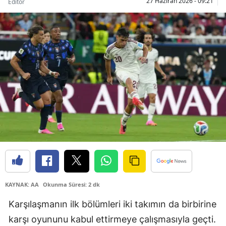
27 Haziran 2026 - 09:21
Editör
Bilecik
Bingöl
Bitlis
Bolu
Burdur
Bursa
Çanakkale
Çankırı
Çorum
KAYNAK: AA
Okunma Süresi: 2 dk
Denizli
Karşılaşmanın ilk bölümleri iki takımın da birbirine
Diyarbakır
karşı oyununu kabul ettirmeye çalışmasıyla geçti.