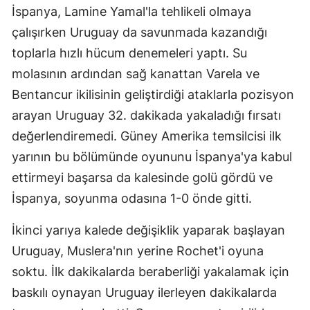
İspanya, Lamine Yamal'la tehlikeli olmaya
Edirne
çalışırken Uruguay da savunmada kazandığı
Elazığ
toplarla hızlı hücum denemeleri yaptı. Su
molasının ardından sağ kanattan Varela ve
Erzincan
Bentancur ikilisinin geliştirdiği ataklarla pozisyon
Erzurum
arayan Uruguay 32. dakikada yakaladığı fırsatı
Eskişehir
değerlendiremedi. Güney Amerika temsilcisi ilk
yarının bu bölümünde oyununu İspanya'ya kabul
Gaziantep
ettirmeyi başarsa da kalesinde golü gördü ve
Giresun
İspanya, soyunma odasına 1-0 önde gitti.
Gümüşhane
İkinci yarıya kalede değişiklik yaparak başlayan
Hakkari
Uruguay, Muslera'nın yerine Rochet'i oyuna
soktu. İlk dakikalarda beraberliği yakalamak için
Hatay
baskılı oynayan Uruguay ilerleyen dakikalarda
Isparta