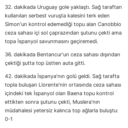
32. dakikada Uruguay gole yaklaştı. Sağ taraftan
Malatya
kullanılan serbest vuruşta kalesini terk eden
Manisa
Simon'un kontrol edemediği topu alan Canobbio
Kahramanmaraş
ceza sahası içi sol çaprazından şutunu çekti ama
topa İspanyol savunmasını geçiremedi.
Mardin
36. dakikada Bentancur'un ceza sahası dışından
Muğla
çektiği şutta top üstten auta gitti.
Muş
42. dakikada İspanya'nın golü geldi. Sağ tarafta
Nevşehir
topla buluşan Llorente'nin ortasında ceza sahası
Niğde
içindeki tek İspanyol olan Baena topu kontrol
ettikten sonra şutunu çekti, Muslera'nın
Ordu
müdahalesi yetersiz kalınca top ağlarla buluştu:
Rize
0-1
Sakarya