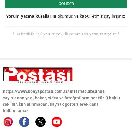
GÖNDER
Yalova
Yorum yazma kurallarını
okumuş ve kabul etmiş sayılırsınız
Karabük
* Bu içerik ile ilgili yorum yok, ilk yorumu siz yazın, tartışalım *
Kilis
Osmaniye
Düzce
https://www.konyapostasi.com.tr/ internet sitesinde
yayınlanan yazı, haber, video ve fotoğrafların her türlü hakkı
saklıdır. İzin alınmadan, kaynak gösterilerek dahi
kullanılamaz.