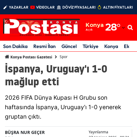
YAZARLAR
VİDEOLAR
DÖVİZ PİYASALARI
ALTIN FİYATLARI
Adana
Konya
28
°
Adıyaman
Açık
Afyonkarahisar
Son Dakika
Resmi İlan
Güncel
Türkiye
Konya
Ekon
Ağrı
Spor
Konya Postası Gazetesi
İspanya, Uruguay'ı 1-0
Amasya
mağlup etti
Ankara
Antalya
2026 FIFA Dünya Kupası H Grubu son
Artvin
haftasında İspanya, Uruguay'ı 1-0 yenerek
gruptan çıktı.
Aydın
Balıkesir
BÜŞRA NUR GEÇER
Yayınlanma