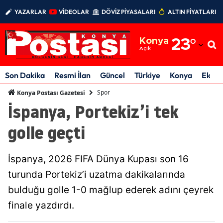
YAZARLAR
VİDEOLAR
DÖVİZ PİYASALARI
ALTIN FİYATLARI
Adana
Konya
23
°
Adıyaman
Açık
Afyonkarahisar
Son Dakika
Resmi İlan
Güncel
Türkiye
Konya
Ekon
Ağrı
Spor
Konya Postası Gazetesi
İspanya, Portekiz’i tek
Amasya
golle geçti
Ankara
Antalya
İspanya, 2026 FIFA Dünya Kupası son 16
Artvin
turunda Portekiz’i uzatma dakikalarında
bulduğu golle 1-0 mağlup ederek adını çeyrek
Aydın
finale yazdırdı.
Balıkesir