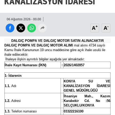
KANALİZASYON İDARESİ
Malatya
Manisa
06 Ağustos 2026 - 00.00
+
-
A
A
Kahramanmaraş
Mardin
DALGIÇ POMPA VE DALGIÇ MOTOR SATIN ALINACAKTIR
DALGIÇ POMPA VE DALGIÇ MOTOR ALIMI
mal alımı 4734 sayılı
Muğla
Kamu İhale Kanununun 19 uncu maddesine göre açık ihale usulü ile
ihale edilecektir.
İhaleye ilişkin ayrıntılı bilgiler aşağıda yer almaktadır:
Muş
:
İhale Kayıt Numarası (İKN)
2026/1402857
Nevşehir
1- İdarenin
Niğde
KONYA SU VE
:
1.1.
Adı
KANALİZASYON İDARESİ
GENEL MÜDÜRLÜĞÜ
Ordu
İhsaniye Mah., Kazım
:
1.2.
Adresi
Karabekir Cd. No :56
Rize
SELÇUKLU/KONYA
:
1.3.
Telefon numarası
03322216100
Sakarya