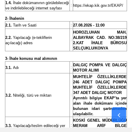
1.4.
İhale dokümanının görülebileceği
:
https://ekap.kik.gov.tr/EKAP/
ve indirilebileceği internet sayfası
Samsun
2- İhalenin
Siirt
:
2.1.
Tarih ve Saati
27.08.2026 - 11:00
HOROZLUHAN MAH.
Sinop
2.2.
Yapılacağı (e-tekliflerin
ALBAYRAK CAD. NO:38/219
:
açılacağı) adres
2.KAT İHALE BÜROSU
Sivas
SELÇUKLU/KONYA
Tekirdağ
3- İhale konusu mal alımının
DALGIÇ POMPA VE DALGIÇ
:
3.1.
Adı
Tokat
MOTOR ALIMI
MUHTELİF ÖZELLİKLERDE
Trabzon
246 ADET DALGIÇ POMPA
MUHTELİF ÖZELLİKLERDE
347 ADET DALGIÇ MOTOR
Tunceli
:
3.2.
Niteliği, türü ve miktarı
Ayrıntılı bilgiye EKAP’ta yer
alan ihale dokümanı içinde
Şanlıurfa
bulunan idari şartnameden
ulaşılabilir.
Uşak
KOSKİ GENEL MÜDÜRLÜĞÜ
:
3.3.
Yapılacağı/teslim edileceği yer
MERAM ARİF BİLGE
Van
TESİSLERİ AMBARI