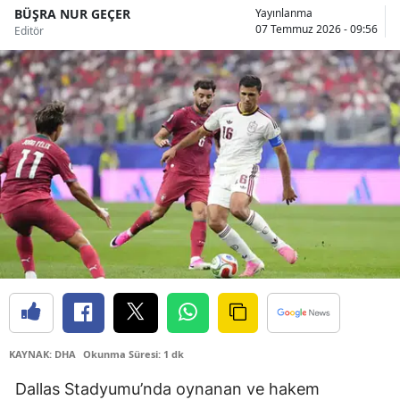
BÜŞRA NUR GEÇER
Yayınlanma
Bilecik
07 Temmuz 2026 - 09:56
Editör
Bingöl
Bitlis
Bolu
Burdur
Bursa
Çanakkale
Çankırı
Çorum
Denizli
KAYNAK: DHA
Okunma Süresi: 1 dk
Diyarbakır
Dallas Stadyumu’nda oynanan ve hakem