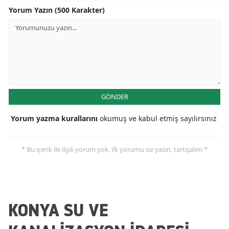
Yorum Yazın (500 Karakter)
Mersin
İstanbul
İzmir
Kars
GÖNDER
Kastamonu
Yorum yazma kurallarını
okumuş ve kabul etmiş sayılırsınız
Kayseri
Kırklareli
* Bu içerik ile ilgili yorum yok, ilk yorumu siz yazın, tartışalım *
Kırşehir
Kocaeli
KONYA SU VE
Konya
Kütahya