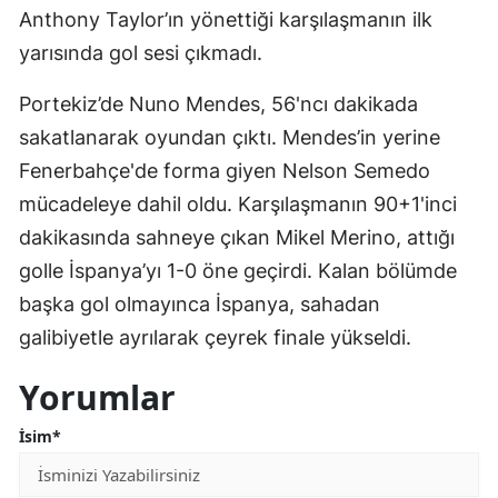
Anthony Taylor’ın yönettiği karşılaşmanın ilk
Edirne
yarısında gol sesi çıkmadı.
Elazığ
Portekiz’de Nuno Mendes, 56'ncı dakikada
Erzincan
sakatlanarak oyundan çıktı. Mendes’in yerine
Erzurum
Fenerbahçe'de forma giyen Nelson Semedo
mücadeleye dahil oldu. Karşılaşmanın 90+1'inci
Eskişehir
dakikasında sahneye çıkan Mikel Merino, attığı
Gaziantep
golle İspanya’yı 1-0 öne geçirdi. Kalan bölümde
Giresun
başka gol olmayınca İspanya, sahadan
galibiyetle ayrılarak çeyrek finale yükseldi.
Gümüşhane
Yorumlar
Hakkari
İsim*
Hatay
Isparta