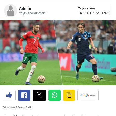
Bilecik
Admin
Yayınlanma
16 Aralık 2022 - 17:03
Yayın Koordinatörü
Bingöl
Bitlis
Bolu
Burdur
Bursa
Çanakkale
Çankırı
Çorum
Denizli
Okunma Süresi: 2 dk
Diyarbakır