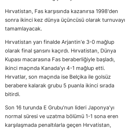
Malatya
Hırvatistan, Fas karşısında kazanırsa 1998'den
sonra ikinci kez dünya üçüncüsü olarak turnuvayı
Manisa
tamamlayacak.
Kahramanmaraş
Hırvatistan yarı finalde Arjantin'e 3-0 mağlup
Mardin
olarak final şansını kaçırdı. Hırvatistan, Dünya
Muğla
Kupası macarasına Fas beraberliğiyle başladı,
ikinci maçında Kanada'yı 4-1 mağlup etti.
Muş
Hırvatlar, son maçında ise Belçika ile golsüz
Nevşehir
berabere kalarak grubu 5 puanla ikinci sırada
Niğde
bitirdi.
Ordu
Son 16 turunda E Grubu'nun lideri Japonya'yı
normal süresi ve uzatma bölümü 1-1 sona eren
Rize
karşılaşmada penaltılarla geçen Hırvatistan,
Sakarya