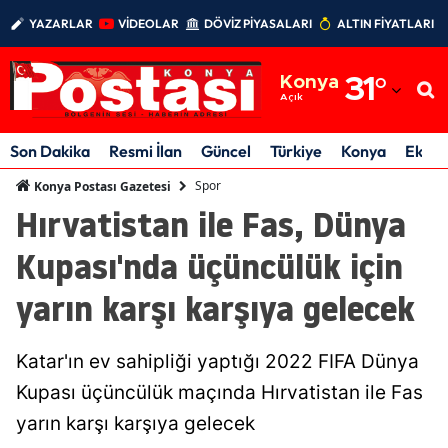
YAZARLAR
VİDEOLAR
DÖVİZ PİYASALARI
ALTIN FİYATLARI
Adana
Konya
31
°
Adıyaman
Açık
Afyonkarahisar
Son Dakika
Resmi İlan
Güncel
Türkiye
Konya
Ekon
Ağrı
Spor
Konya Postası Gazetesi
Hırvatistan ile Fas, Dünya
Amasya
Kupası'nda üçüncülük için
Ankara
yarın karşı karşıya gelecek
Antalya
Artvin
Katar'ın ev sahipliği yaptığı 2022 FIFA Dünya
Aydın
Kupası üçüncülük maçında Hırvatistan ile Fas
yarın karşı karşıya gelecek
Balıkesir