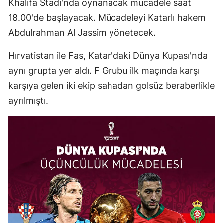
Khalifa Stadı'nda oynanacak mücadele saat
Edirne
18.00'de başlayacak. Mücadeleyi Katarlı hakem
Abdulrahman Al Jassim yönetecek.
Elazığ
Erzincan
Hırvatistan ile Fas, Katar'daki Dünya Kupası'nda
aynı grupta yer aldı. F Grubu ilk maçında karşı
Erzurum
karşıya gelen iki ekip sahadan golsüz beraberlikle
Eskişehir
ayrılmıştı.
Gaziantep
Giresun
Gümüşhane
Hakkari
Hatay
Isparta