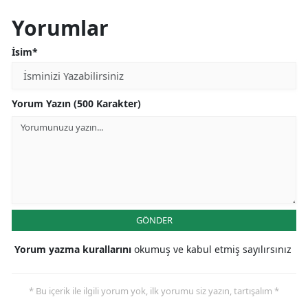
Yorumlar
Yozgat
İsim*
Zonguldak
Aksaray
Yorum Yazın (500 Karakter)
Bayburt
Karaman
Kırıkkale
Batman
GÖNDER
Şırnak
Yorum yazma kurallarını
okumuş ve kabul etmiş sayılırsınız
Bartın
Ardahan
* Bu içerik ile ilgili yorum yok, ilk yorumu siz yazın, tartışalım *
Iğdır