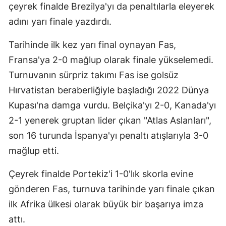
çeyrek finalde Brezilya'yı da penaltılarla eleyerek
Samsun
adını yarı finale yazdırdı.
Siirt
Tarihinde ilk kez yarı final oynayan Fas,
Sinop
Fransa'ya 2-0 mağlup olarak finale yükselemedi.
Turnuvanın sürpriz takımı Fas ise golsüz
Sivas
Hırvatistan beraberliğiyle başladığı 2022 Dünya
Tekirdağ
Kupası'na damga vurdu. Belçika'yı 2-0, Kanada'yı
2-1 yenerek gruptan lider çıkan "Atlas Aslanları",
Tokat
son 16 turunda İspanya'yı penaltı atışlarıyla 3-0
Trabzon
mağlup etti.
Tunceli
Çeyrek finalde Portekiz'i 1-0'lık skorla evine
Şanlıurfa
gönderen Fas, turnuva tarihinde yarı finale çıkan
Uşak
ilk Afrika ülkesi olarak büyük bir başarıya imza
attı.
Van