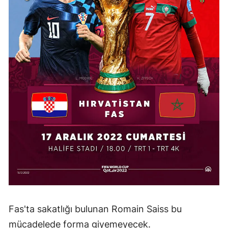
Mersin
İstanbul
İzmir
Kars
Kastamonu
Kayseri
Kırklareli
Kırşehir
Kocaeli
Konya
Fas'ta sakatlığı bulunan Romain Saiss bu
Kütahya
mücadelede forma giyemeyecek.