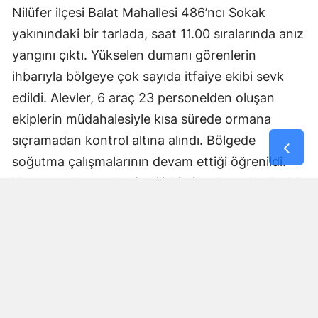
Nilüfer ilçesi Balat Mahallesi 486’ncı Sokak
Samsun
yakınındaki bir tarlada, saat 11.00 sıralarında anız
Siirt
yangını çıktı. Yükselen dumanı görenlerin
ihbarıyla bölgeye çok sayıda itfaiye ekibi sevk
Sinop
edildi. Alevler, 6 araç 23 personelden oluşan
Sivas
ekiplerin müdahalesiyle kısa sürede ormana
sıçramadan kontrol altına alındı. Bölgede
Tekirdağ
soğutma çalışmalarının devam ettiği öğrenildi.
Tokat
Yangının çıkış nedenine ilişkin inceleme başlatıldı.
Trabzon
Yorumlar
Tunceli
İsim*
Şanlıurfa
Uşak
Yorum Yazın (500 Karakter)
Van