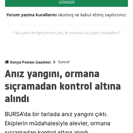
GÖNDER
Mersin
Yorum yazma kurallarını
okumuş ve kabul etmiş sayılırsınız
İstanbul
İzmir
* Bu içerik ile ilgili yorum yok, ilk yorumu siz yazın, tartışalım *
Kars
Kastamonu
Güncel
Konya Postası Gazetesi
Anız yangını, ormana
Kayseri
Kırklareli
sıçramadan kontrol altına
Kırşehir
alındı
Kocaeli
BURSA'da bir tarlada anız yangını çıktı.
Konya
Ekiplerin müdahalesiyle alevler, ormana
Kütahya
sıçramadan kontrol altına alındı.