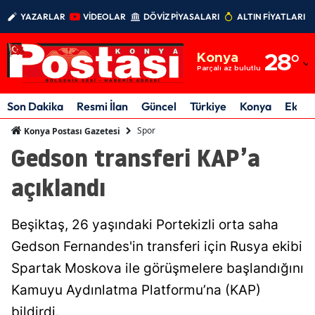
YAZARLAR
VİDEOLAR
DÖVİZ PİYASALARI
ALTIN FİYATLARI
Adana
Konya
28
°
Adıyaman
Parçalı az bulutlu
Afyonkarahisar
Son Dakika
Resmi İlan
Güncel
Türkiye
Konya
Ekon
Ağrı
Spor
Konya Postası Gazetesi
Gedson transferi KAP’a
Amasya
açıklandı
Ankara
Antalya
Beşiktaş, 26 yaşındaki Portekizli orta saha
Artvin
Gedson Fernandes'in transferi için Rusya ekibi
Spartak Moskova ile görüşmelere başlandığını
Aydın
Kamuyu Aydınlatma Platformu’na (KAP)
Balıkesir
bildirdi.