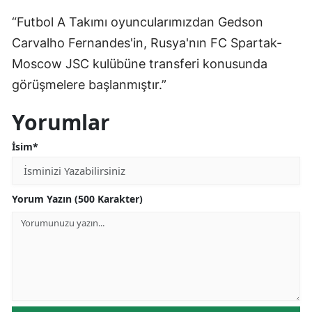
Edirne
“Futbol A Takımı oyuncularımızdan Gedson
Carvalho Fernandes'in, Rusya'nın FC Spartak-
Elazığ
Moscow JSC kulübüne transferi konusunda
Erzincan
görüşmelere başlanmıştır.”
Erzurum
Yorumlar
Eskişehir
İsim*
Gaziantep
Giresun
Yorum Yazın (500 Karakter)
Gümüşhane
Hakkari
Hatay
Isparta