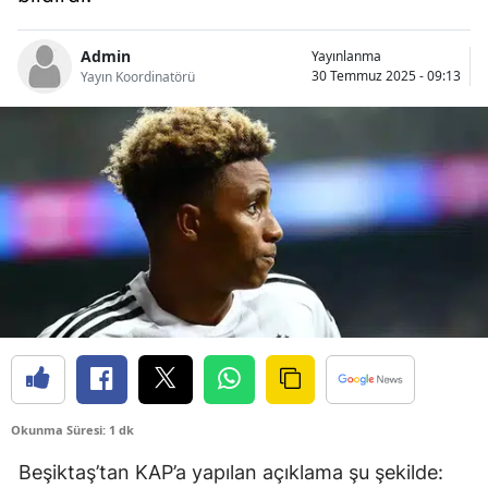
Bilecik
Admin
Yayınlanma
Bingöl
30 Temmuz 2025 - 09:13
Yayın Koordinatörü
Bitlis
Bolu
Burdur
Bursa
Çanakkale
Çankırı
Çorum
Denizli
Okunma Süresi: 1 dk
Diyarbakır
Beşiktaş’tan KAP’a yapılan açıklama şu şekilde: