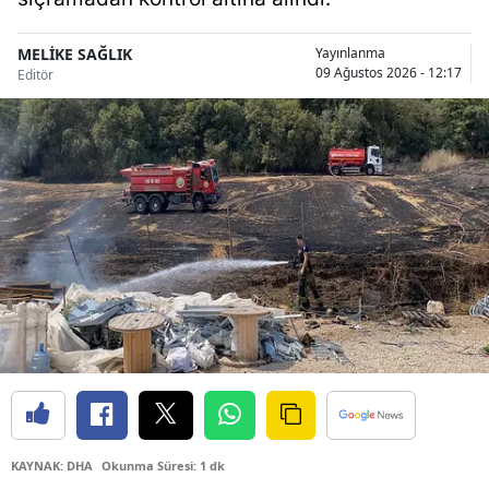
Malatya
MELİKE SAĞLIK
Yayınlanma
09 Ağustos 2026 - 12:17
Editör
Manisa
Kahramanmaraş
Mardin
Muğla
Muş
Nevşehir
Niğde
Ordu
Rize
KAYNAK: DHA
Okunma Süresi: 1 dk
Sakarya