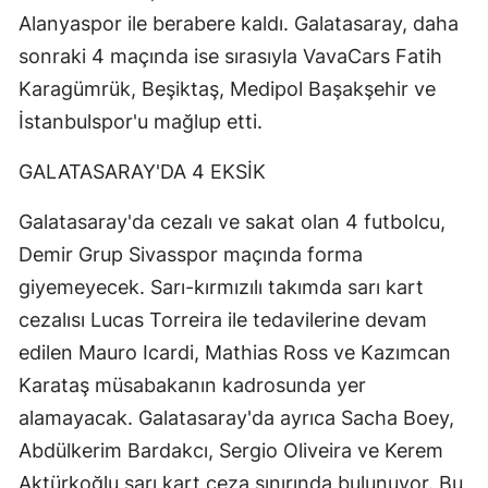
Alanyaspor ile berabere kaldı. Galatasaray, daha
Mersin
sonraki 4 maçında ise sırasıyla VavaCars Fatih
İstanbul
Karagümrük, Beşiktaş, Medipol Başakşehir ve
İzmir
İstanbulspor'u mağlup etti.
Kars
GALATASARAY'DA 4 EKSİK
Kastamonu
Galatasaray'da cezalı ve sakat olan 4 futbolcu,
Demir Grup Sivasspor maçında forma
Kayseri
giyemeyecek. Sarı-kırmızılı takımda sarı kart
Kırklareli
cezalısı Lucas Torreira ile tedavilerine devam
Kırşehir
edilen Mauro Icardi, Mathias Ross ve Kazımcan
Karataş müsabakanın kadrosunda yer
Kocaeli
alamayacak. Galatasaray'da ayrıca Sacha Boey,
Konya
Abdülkerim Bardakcı, Sergio Oliveira ve Kerem
Kütahya
Aktürkoğlu sarı kart ceza sınırında bulunuyor. Bu