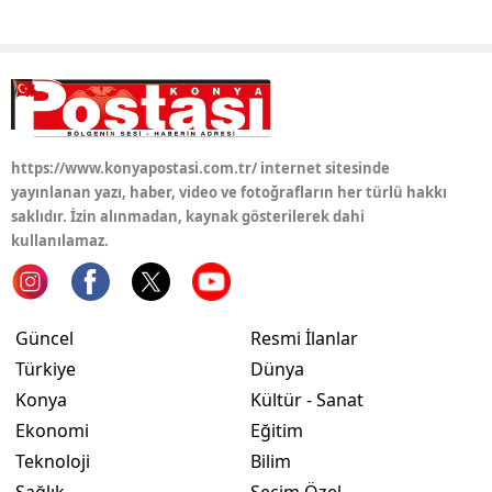
Yozgat
Zonguldak
Aksaray
https://www.konyapostasi.com.tr/ internet sitesinde
Bayburt
yayınlanan yazı, haber, video ve fotoğrafların her türlü hakkı
saklıdır. İzin alınmadan, kaynak gösterilerek dahi
Karaman
kullanılamaz.
Kırıkkale
Batman
Güncel
Resmi İlanlar
Şırnak
Türkiye
Dünya
Konya
Kültür - Sanat
Bartın
Ekonomi
Eğitim
Ardahan
Teknoloji
Bilim
Iğdır