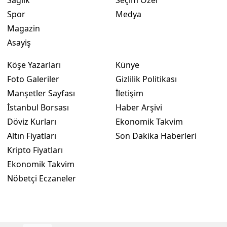
Sağlık
Seçim Özel
Spor
Medya
Yalova
Magazin
Karabük
Asayiş
Kilis
Köşe Yazarları
Künye
Foto Galeriler
Gizlilik Politikası
Osmaniye
Manşetler Sayfası
İletişim
Düzce
İstanbul Borsası
Haber Arşivi
Döviz Kurları
Ekonomik Takvim
Altın Fiyatları
Son Dakika Haberleri
Kripto Fiyatları
Ekonomik Takvim
Nöbetçi Eczaneler