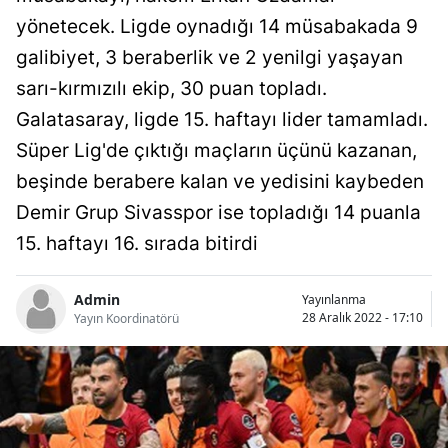
Bilecik
yönetecek. Ligde oynadığı 14 müsabakada 9
galibiyet, 3 beraberlik ve 2 yenilgi yaşayan
Bingöl
sarı-kırmızılı ekip, 30 puan topladı.
Bitlis
Galatasaray, ligde 15. haftayı lider tamamladı.
Bolu
Süper Lig'de çıktığı maçların üçünü kazanan,
beşinde berabere kalan ve yedisini kaybeden
Burdur
Demir Grup Sivasspor ise topladığı 14 puanla
Bursa
15. haftayı 16. sırada bitirdi
Çanakkale
Admin
Yayınlanma
Çankırı
28 Aralık 2022 - 17:10
Yayın Koordinatörü
Çorum
Denizli
Diyarbakır