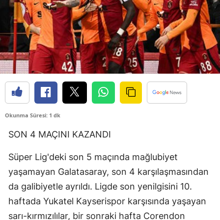
Edirne
Elazığ
Erzincan
Erzurum
Eskişehir
Gaziantep
Okunma Süresi: 1 dk
Giresun
SON 4 MAÇINI KAZANDI
Gümüşhane
Süper Lig'deki son 5 maçında mağlubiyet
yaşamayan Galatasaray, son 4 karşılaşmasından
Hakkari
da galibiyetle ayrıldı. Ligde son yenilgisini 10.
Hatay
haftada Yukatel Kayserispor karşısında yaşayan
Isparta
sarı-kırmızılılar, bir sonraki hafta Corendon