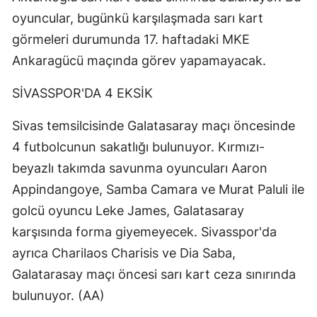
oyuncular, bugünkü karşılaşmada sarı kart
Malatya
görmeleri durumunda 17. haftadaki MKE
Manisa
Ankaragücü maçında görev yapamayacak.
Kahramanmaraş
SİVASSPOR'DA 4 EKSİK
Mardin
Sivas temsilcisinde Galatasaray maçı öncesinde
Muğla
4 futbolcunun sakatlığı bulunuyor. Kırmızı-
Muş
beyazlı takımda savunma oyuncuları Aaron
Appindangoye, Samba Camara ve Murat Paluli ile
Nevşehir
golcü oyuncu Leke James, Galatasaray
Niğde
karşısında forma giyemeyecek. Sivasspor'da
ayrıca Charilaos Charisis ve Dia Saba,
Ordu
Galatarasay maçı öncesi sarı kart ceza sınırında
Rize
bulunuyor. (AA)
Sakarya