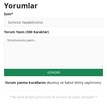
Yorumlar
Samsun
İsim*
Siirt
Sinop
Yorum Yazın (500 Karakter)
Sivas
Tekirdağ
Tokat
Trabzon
GÖNDER
Tunceli
Yorum yazma kurallarını
okumuş ve kabul etmiş sayılırsınız
Şanlıurfa
Uşak
* Bu içerik ile ilgili yorum yok, ilk yorumu siz yazın, tartışalım *
Van