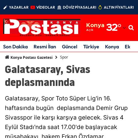
YAZARLAR
VİDEOLAR
DÖVİZ PİYASALARI
ALTIN FİYATLARI
Adana
Konya
32
°
Adıyaman
Açık
Afyonkarahisar
Son Dakika
Resmi İlan
Güncel
Türkiye
Konya
Ekon
Ağrı
Spor
Konya Postası Gazetesi
Galatasaray, Sivas
Amasya
deplasmanında
Ankara
Antalya
Galatasaray, Spor Toto Süper Lig'in 16.
Artvin
haftasında bugün deplasmanda Demir Grup
Sivasspor ile karşı karşıya gelecek. Sivas 4
Aydın
Eylül Stadı'nda saat 17.00'de başlayacak
Balıkesir
müsabakayı, hakem Erkan Özdamar