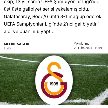
ekip, 13 yıl sonra UEFA Şampiyonlar Ligi’nde
Bilecik
üst üste galibiyet serisi yakalamış oldu.
Bingöl
Galatasaray, Bodo/Glimt’i 3-1 mağlup ederek
UEFA Şampiyonlar Ligi’nde 2’nci galibiyetini
Bitlis
aldı ve puanını 6 yaptı.
Bolu
MELİKE SAĞLIK
Yayınlanma
Burdur
23 Ekim 2025 - 11:49
Editör
Bursa
Çanakkale
Çankırı
Çorum
Denizli
Diyarbakır