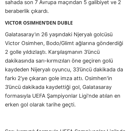
sahada son 7 Avrupa maçından 5 galibiyet ve 2
Samsun
beraberlik çıkardı.
Siirt
VICTOR OSIMHEN’DEN DUBLE
Sinop
Galatasaray’ın 26 yaşındaki Njeryalı golcüsü
Victor Osimhen, Bodo/Glimt ağlarına gönderdiği
Sivas
2 golle yıldızlaştı. Karşılaşmanın 3’üncü
Tekirdağ
dakikasında sarı-kırmızıları öne geçiren golü
kaydeden Nijeryalı oyuncu, 33’üncü dakikada da
Tokat
farkı 2’ye çıkaran gole imza attı. Osimhen'in
Trabzon
3’üncü dakikada kaydettiği gol, Galatasaray
Tunceli
formasıyla UEFA Şampiyonlar Ligi'nde atılan en
erken gol olarak tarihe geçti.
Şanlıurfa
Uşak
Van