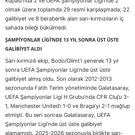
Kupası’nda 2 ve UEFA Şampiyonlar Ligi’nde 2
Mersin
olmak üzere toplamda 29 resmi karşılaşmada; 22
galibiyet ve 8 beraberlik alan sarı-kırmızıların iç
İstanbul
sahada bileği bükülmedi.
İzmir
ŞAMPİYONLAR LİGİ’NDE 13 YIL SONRA ÜST ÜSTE
Kars
GALİBİYET ALDI
Kastamonu
Sarı-kırmızılı ekip, Bodo/Glimt’i yenerek 13 yıl
sonra UEFA Şampiyonlar Ligi’nde üst üste
Kayseri
galibiyet almış oldu. Son olarak 2012-2013
Kırklareli
sezonunda Fatih Terim yönetiminde Galatasaray,
Kırşehir
UEFA Şampiyonlar Ligi H Grubu’nda CFR Cluj’u 3-
1, Manchester United’ı 1-0 ve Braga’yı 2-1 mağlup
Kocaeli
etmişti. Bu seri sonrası Galatasaray, UEFA
Konya
Şampiyonlar Ligi’nde üst üste galibiyet
Kütahya
alamamıştı. 2025-2026 sezonuyla birlikte sarı-