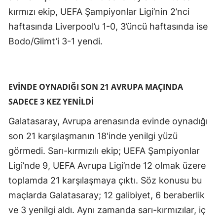
kırmızı ekip, UEFA Şampiyonlar Ligi’nin 2’nci
Malatya
haftasında Liverpool’u 1-0, 3’üncü haftasında ise
Manisa
Bodo/Glimt’i 3-1 yendi.
Kahramanmaraş
Mardin
EVİNDE OYNADIĞI SON 21 AVRUPA MAÇINDA
Muğla
SADECE 3 KEZ YENİLDİ
Muş
Galatasaray, Avrupa arenasında evinde oynadığı
son 21 karşılaşmanın 18'inde yenilgi yüzü
Nevşehir
görmedi. Sarı-kırmızılı ekip; UEFA Şampiyonlar
Niğde
Ligi’nde 9, UEFA Avrupa Ligi’nde 12 olmak üzere
Ordu
toplamda 21 karşılaşmaya çıktı. Söz konusu bu
maçlarda Galatasaray; 12 galibiyet, 6 beraberlik
Rize
ve 3 yenilgi aldı. Aynı zamanda sarı-kırmızılar, iç
Sakarya