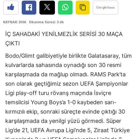
Edirne
Elazığ
KAYNAK: DHA
Okunma Süresi: 3 dk
Erzincan
İÇ SAHADAKİ YENİLMEZLİK SERİSİ 30 MAÇA
ÇIKTI
Erzurum
Bodo/Glimt galibiyetiyle birlikte Galatasaray, tüm
Eskişehir
kulvarlarda sahasında oynadığı son 30 resmi
Gaziantep
karşılaşmada da mağlup olmadı. RAMS Park’ta
son olarak geçtiğimiz sezon UEFA Şampiyonlar
Giresun
Ligi play-off turu rövanş maçında İsviçre
Gümüşhane
temsilcisi Young Boys’a 1-0 kaybeden sarı-
Hakkari
kırmızılı ekip, sonraki süreçte evinde çıktığı 30
karşılaşmada da yenilgi yüzü görmedi. Süper
Hatay
Lig’de 21, UEFA Avrupa Ligi’nde 5, Ziraat Türkiye
Isparta