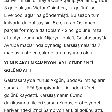
Sarı-kırmızılı formayla UEFA Şampiyonlar Ligi’nde
3 gole ulaşan Victor Osimhen, ilk golünü ise
Yozgat
Liverpool ağlarına göndermişti. Bu sezon tüm
Zonguldak
kulvarlarda gol sayısını 5’e çıkaran Osimhen,
Aksaray
parçalı formayla da toplam 42’nci golüne imza
attı. Aynı zamanda Nijeryalı golcü, Galatasaray’da
Bayburt
Avrupa maçlarında oynadığı karşılaşmalarda 7
Karaman
maç üst üste en çok gol atan oyuncu oldu.
Kırıkkale
YUNUS AKGÜN ŞAMPİYONLAR LİGİ’NDE 2’NCİ
GOLÜNÜ ATTI
Batman
Galatasaray’da Yunus Akgün, Bodo/Glimt ağlarını
Şırnak
sarsarak UEFA Şampiyonlar Ligi’ndeki 2’nci
Bartın
golünü kaydetti. Karşılaşmanın 60’ıncı
Ardahan
dakikasında fileleri sarsan Yunus, profesyonel
kariyerindeki 2’nci Şampiyonlar Ligi golünü attı.
Iğdır