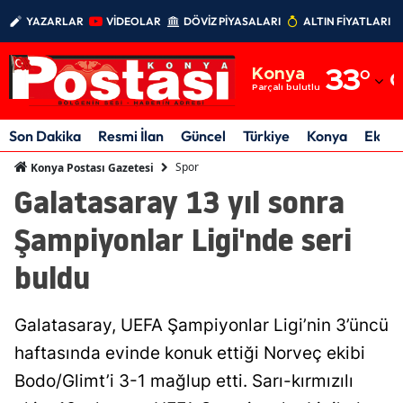
YAZARLAR
VİDEOLAR
DÖVİZ PİYASALARI
ALTIN FİYATLARI
Adana
Konya
33
°
Adıyaman
Parçalı bulutlu
Afyonkarahisar
Son Dakika
Resmi İlan
Güncel
Türkiye
Konya
Ekon
Ağrı
Spor
Konya Postası Gazetesi
Galatasaray 13 yıl sonra
Amasya
Şampiyonlar Ligi'nde seri
Ankara
buldu
Antalya
Artvin
Galatasaray, UEFA Şampiyonlar Ligi’nin 3’üncü
Aydın
haftasında evinde konuk ettiği Norveç ekibi
Bodo/Glimt’i 3-1 mağlup etti. Sarı-kırmızılı
Balıkesir