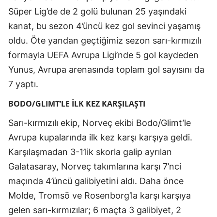
Süper Lig’de de 2 golü bulunan 25 yaşındaki
Yalova
kanat, bu sezon 4’üncü kez gol sevinci yaşamış
Karabük
oldu. Öte yandan geçtiğimiz sezon sarı-kırmızılı
formayla UEFA Avrupa Ligi’nde 5 gol kaydeden
Kilis
Yunus, Avrupa arenasında toplam gol sayısını da
Osmaniye
7 yaptı.
Düzce
BODO/GLIMT’LE İLK KEZ KARŞILAŞTI
Sarı-kırmızılı ekip, Norveç ekibi Bodo/Glimt’le
Avrupa kupalarında ilk kez karşı karşıya geldi.
Karşılaşmadan 3-1’lik skorla galip ayrılan
Galatasaray, Norveç takımlarına karşı 7’nci
maçında 4’üncü galibiyetini aldı. Daha önce
Molde, Tromsö ve Rosenborg’la karşı karşıya
gelen sarı-kırmızılar; 6 maçta 3 galibiyet, 2