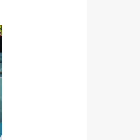
ölüm olayı
aydınlatıldı