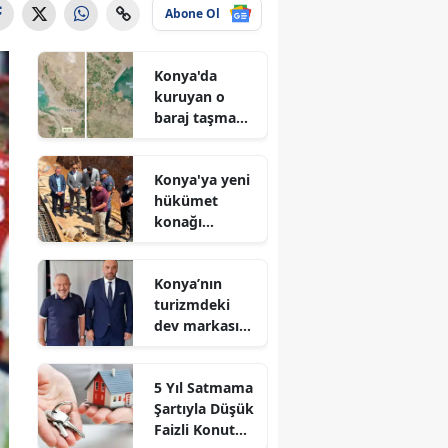
Abone Ol
Konya'da
kuruyan o
baraj taşma
noktasına
geldi
Konya'ya yeni
hükümet
konağı
geliyor: Temel
atıldı
Konya’nın
turizmdeki
dev markası
Nusret Argun,
Et sektöründe
5 Yıl Satmama
de zirveye
Şartıyla Düşük
oynuyor
Faizli Konut