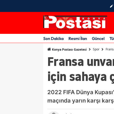
Son Dakika
Resmi İlan
Güncel
Tü
Spor
Frans
Konya Postası Gazetesi
Fransa unva
için sahaya 
2022 FIFA Dünya Kupası'n
maçında yarın karşı kar