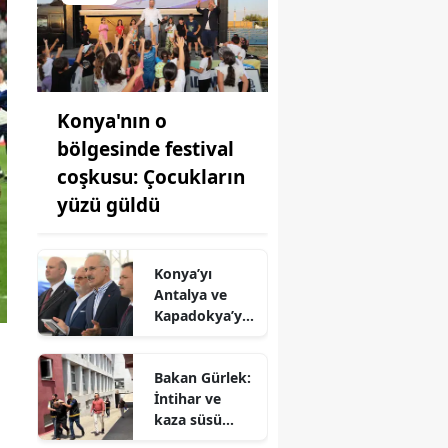
Konya'nın o
bölgesinde festival
coşkusu: Çocukların
yüzü güldü
Konya’yı
Antalya ve
Kapadokya’ya
bağlayacak
dev demiryolu
Bakan Gürlek:
hamlesi!
İntihar ve
kaza süsü
verilen iki