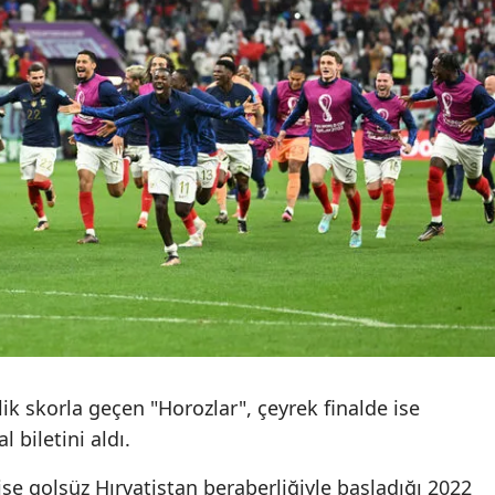
Mersin
İstanbul
İzmir
Kars
Kastamonu
Kayseri
Kırklareli
Kırşehir
Kocaeli
ik skorla geçen "Horozlar", çeyrek finalde ise
l biletini aldı.
Konya
Kütahya
ise golsüz Hırvatistan beraberliğiyle başladığı 2022