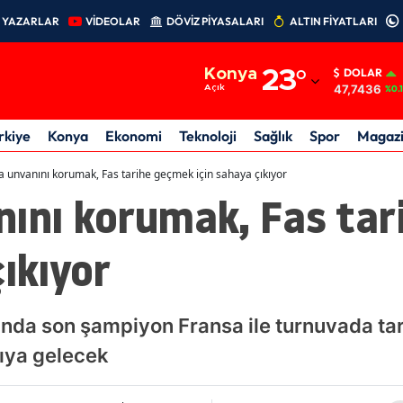
YAZARLAR
VİDEOLAR
DÖVİZ PİYASALARI
ALTIN FİYATLARI
Adana
Konya
23
°
DOLAR
Adıyaman
47,7436
Açık
%0.
Afyonkarahisar
rkiye
Konya
Ekonomi
Teknoloji
Sağlık
Spor
Magaz
Ağrı
a unvanını korumak, Fas tarihe geçmek için sahaya çıkıyor
nını korumak, Fas ta
Amasya
Ankara
çıkıyor
Antalya
Artvin
da son şampiyon Fransa ile turnuvada tari
Aydın
şıya gelecek
Balıkesir