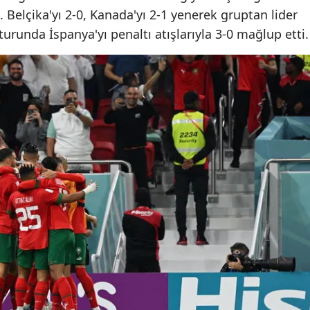
elçika'yı 2-0, Kanada'yı 2-1 yenerek gruptan lider
Malatya
 turunda İspanya'yı penaltı atışlarıyla 3-0 mağlup etti.
Manisa
Kahramanmaraş
Mardin
Muğla
Muş
Nevşehir
Niğde
Ordu
Rize
Sakarya