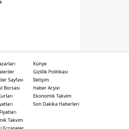
R
azarları
Künye
leriler
Gizlilik Politikası
ler Sayfası
İletişim
ul Borsası
Haber Arşivi
urları
Ekonomik Takvim
yatları
Son Dakika Haberleri
Fiyatları
mik Takvim
i Eczaneler