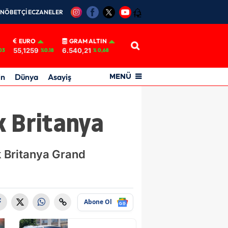
NÖBETÇİ ECZANELER
12
EURO
GRAM ALTIN
55,1259
6.540,21
03
%0.18
% 0,68
in
Dünya
Asayiş
MENÜ
k Britanya
 Britanya Grand
Abone Ol