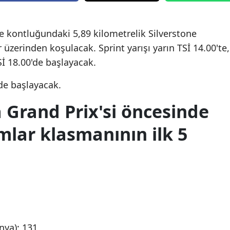
Edirne
e kontluğundaki 5,89 kilometrelik Silverstone
Elazığ
r üzerinden koşulacak. Sprint yarışı yarın TSİ 14.00'te,
Erzincan
Sİ 18.00'de başlayacak.
Erzurum
'de başlayacak.
Eskişehir
 Grand Prix'si öncesinde
Gaziantep
ımlar klasmanının ilk 5
Giresun
Gümüşhane
Hakkari
Hatay
Isparta
nya): 131