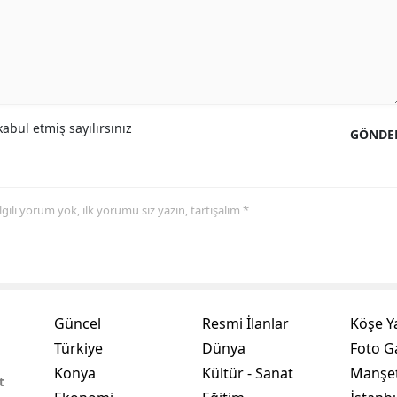
Samsun
Siirt
Sinop
abul etmiş sayılırsınız
GÖNDE
Sivas
Tekirdağ
 ilgili yorum yok, ilk yorumu siz yazın, tartışalım *
Tokat
Trabzon
Tunceli
Şanlıurfa
Güncel
Resmi İlanlar
Köşe Y
Türkiye
Dünya
Foto Ga
Uşak
Konya
Kültür - Sanat
Manşet
t
Van