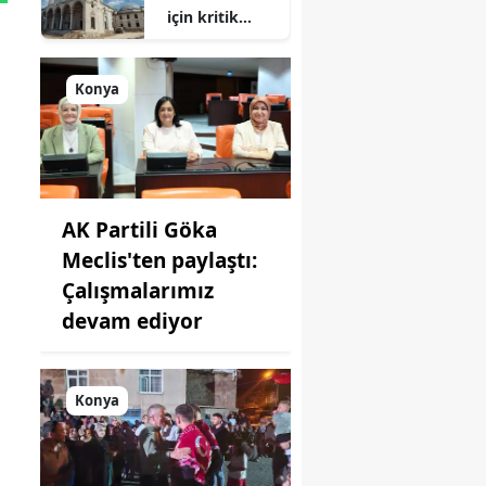
için kritik
süreç: Son
durum
açıklandı
Konya
AK Partili Göka
Meclis'ten paylaştı:
Çalışmalarımız
devam ediyor
Konya