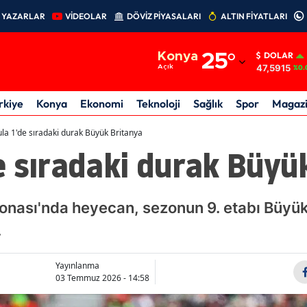
YAZARLAR
VİDEOLAR
DÖVİZ PİYASALARI
ALTIN FİYATLARI
Adana
Konya
25
°
DOLAR
Adıyaman
47,5915
Açık
%0.
Afyonkarahisar
rkiye
Konya
Ekonomi
Teknoloji
Sağlık
Spor
Magaz
Ağrı
la 1'de sıradaki durak Büyük Britanya
 sıradaki durak Büyü
Amasya
Ankara
nası'nda heyecan, sezonun 9. etabı Büyük
Antalya
.
Artvin
Aydın
Yayınlanma
03 Temmuz 2026 - 14:58
Balıkesir