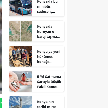
Konya'da bu
minibüs
sadece iş
arayanlar için
çalışıyor!
Konya'da
kuruyan o
baraj taşma
noktasına
geldi
Konya'ya yeni
hükümet
konağı
geliyor: Temel
atıldı
5 Yıl Satmama
Şartıyla Düşük
Faizli Konut
Kredisi
Geliyor!
Konya'nın
tan Gönder
tarihi mirası