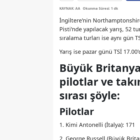
KAYNAK: AA
Okunma Süresi: 1 dk
İngiltere'nin Northamptonshir
Pisti'nde yapılacak yarış, 52 tu
sıralama turları ise aynı gün T
Yarış ise pazar günü TSİ 17.00
Büyük Britanya
pilotlar ve tak
sırası şöyle:
Pilotlar
1. Kimi Antonelli (İtalya): 171
2. George Russell (Büyük Brita