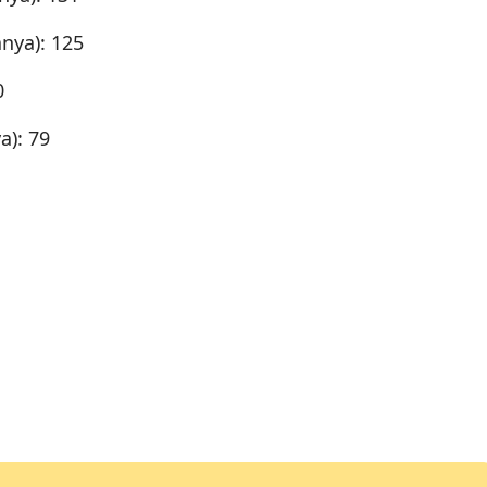
Mersin
nya): 125
İstanbul
0
İzmir
a): 79
Kars
Kastamonu
Kayseri
Kırklareli
Kırşehir
Kocaeli
Konya
Kütahya