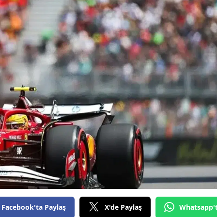
Bilecik
Bingöl
Bitlis
Bolu
Burdur
Bursa
Çanakkale
Çankırı
Çorum
Denizli
Facebook'ta Paylaş
X'de Paylaş
Whatsapp'
Diyarbakır