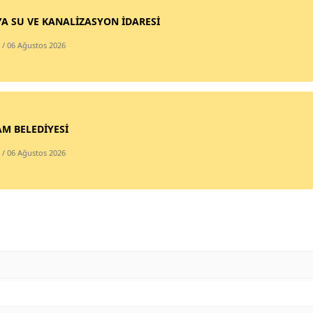
Malatya
A SU VE KANALİZASYON İDARESİ
/ 06 Ağustos 2026
Manisa
Kahramanmaraş
Mardin
M BELEDİYESİ
Muğla
/ 06 Ağustos 2026
Muş
Nevşehir
Niğde
Ordu
Rize
Sakarya