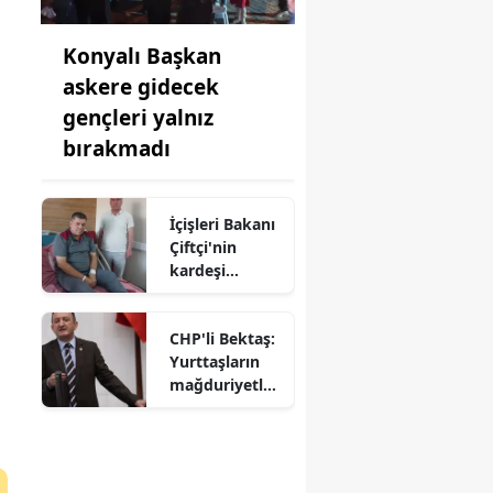
Konyalı Başkan
askere gidecek
gençleri yalnız
bırakmadı
İçişleri Bakanı
Çiftçi'nin
kardeşi
hastaneye
kaldırıldı!
CHP'li Bektaş:
Yurttaşların
mağduriyetler
ini Meclis'te
haykırıyoruz