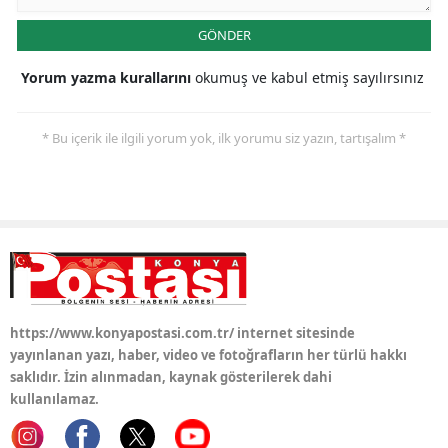
GÖNDER
Yalova
Yorum yazma kurallarını
okumuş ve kabul etmiş sayılırsınız
Karabük
Kilis
* Bu içerik ile ilgili yorum yok, ilk yorumu siz yazın, tartışalım *
Osmaniye
Düzce
https://www.konyapostasi.com.tr/ internet sitesinde
yayınlanan yazı, haber, video ve fotoğrafların her türlü hakkı
saklıdır. İzin alınmadan, kaynak gösterilerek dahi
kullanılamaz.