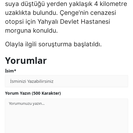
suya düştüğü yerden yaklaşık 4 kilometre
Yozgat
uzaklıkta bulundu. Çenge’nin cenazesi
otopsi için Yahyalı Devlet Hastanesi
Zonguldak
morguna konuldu.
Aksaray
Olayla ilgili soruşturma başlatıldı.
Bayburt
Yorumlar
Karaman
İsim*
Kırıkkale
Batman
Yorum Yazın (500 Karakter)
Şırnak
Bartın
Ardahan
Iğdır