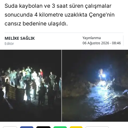
Suda kaybolan ve 3 saat süren çalışmalar
Malatya
sonucunda 4 kilometre uzaklıkta Çenge’nin
Manisa
cansız bedenine ulaşıldı.
Kahramanmaraş
MELİKE SAĞLIK
Yayınlanma
06 Ağustos 2026 - 08:46
Editör
Mardin
Muğla
Muş
Nevşehir
Niğde
Ordu
Rize
Sakarya