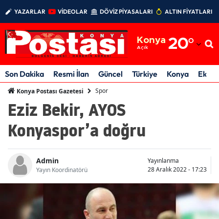
YAZARLAR
VİDEOLAR
DÖVİZ PİYASALARI
ALTIN FİYATLARI
Adana
Konya
20
°
Adıyaman
Açık
Afyonkarahisar
Son Dakika
Resmi İlan
Güncel
Türkiye
Konya
Ekon
Ağrı
Spor
Konya Postası Gazetesi
Eziz Bekir, AYOS
Amasya
Konyaspor’a doğru
Ankara
Antalya
Admin
Yayınlanma
Artvin
28 Aralık 2022 - 17:23
Yayın Koordinatörü
Aydın
Balıkesir