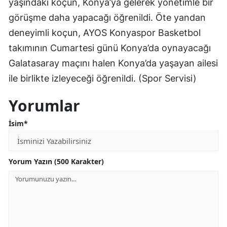
yaşındaki koçun, Konya’ya gelerek yönetimle bir
Edirne
görüşme daha yapacağı öğrenildi. Öte yandan
deneyimli koçun, AYOS Konyaspor Basketbol
Elazığ
takımının Cumartesi günü Konya’da oynayacağı
Erzincan
Galatasaray maçını halen Konya’da yaşayan ailesi
Erzurum
ile birlikte izleyeceği öğrenildi. (Spor Servisi)
Eskişehir
Yorumlar
Gaziantep
İsim*
Giresun
Gümüşhane
Yorum Yazın (500 Karakter)
Hakkari
Hatay
Isparta