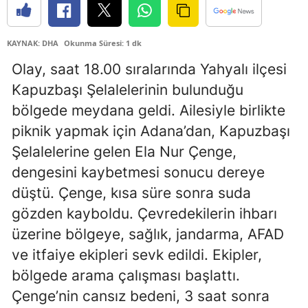
Samsun
KAYNAK: DHA
Okunma Süresi: 1 dk
Siirt
Olay, saat 18.00 sıralarında Yahyalı ilçesi
Sinop
Kapuzbaşı Şelalelerinin bulunduğu
bölgede meydana geldi. Ailesiyle birlikte
Sivas
piknik yapmak için Adana’dan, Kapuzbaşı
Tekirdağ
Şelalelerine gelen Ela Nur Çenge,
Tokat
dengesini kaybetmesi sonucu dereye
düştü. Çenge, kısa süre sonra suda
Trabzon
gözden kayboldu. Çevredekilerin ihbarı
Tunceli
üzerine bölgeye, sağlık, jandarma, AFAD
Şanlıurfa
ve itfaiye ekipleri sevk edildi. Ekipler,
bölgede arama çalışması başlattı.
Uşak
Çenge’nin cansız bedeni, 3 saat sonra
Van