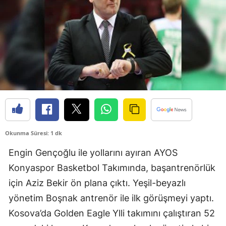
Bilecik
Bingöl
Bitlis
Bolu
Burdur
Bursa
Okunma Süresi: 1 dk
Çanakkale
Engin Gençoğlu ile yollarını ayıran AYOS
Çankırı
Konyaspor Basketbol Takımında, başantrenörlük
Çorum
için Aziz Bekir ön plana çıktı. Yeşil-beyazlı
Denizli
yönetim Boşnak antrenör ile ilk görüşmeyi yaptı.
Kosova’da Golden Eagle Ylli takımını çalıştıran 52
Diyarbakır