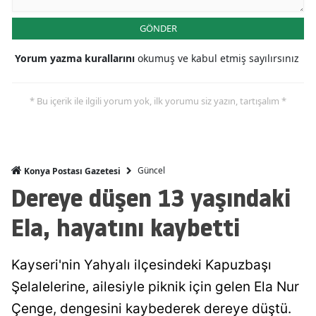
Mersin
GÖNDER
İstanbul
Yorum yazma kurallarını
okumuş ve kabul etmiş sayılırsınız
İzmir
* Bu içerik ile ilgili yorum yok, ilk yorumu siz yazın, tartışalım *
Kars
Kastamonu
Kayseri
Güncel
Konya Postası Gazetesi
Dereye düşen 13 yaşındaki
Kırklareli
Ela, hayatını kaybetti
Kırşehir
Kocaeli
Kayseri'nin Yahyalı ilçesindeki Kapuzbaşı
Konya
Şelalelerine, ailesiyle piknik için gelen Ela Nur
Çenge, dengesini kaybederek dereye düştü.
Kütahya