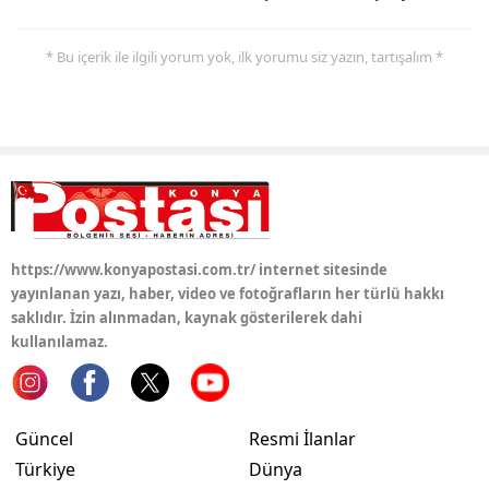
Yalova
* Bu içerik ile ilgili yorum yok, ilk yorumu siz yazın, tartışalım *
Karabük
Kilis
Osmaniye
Düzce
https://www.konyapostasi.com.tr/ internet sitesinde
yayınlanan yazı, haber, video ve fotoğrafların her türlü hakkı
saklıdır. İzin alınmadan, kaynak gösterilerek dahi
kullanılamaz.
Güncel
Resmi İlanlar
Türkiye
Dünya