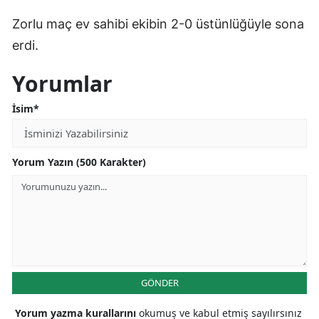
Zorlu maç ev sahibi ekibin 2-0 üstünlüğüyle sona
Yozgat
erdi.
Zonguldak
Yorumlar
Aksaray
İsim*
Bayburt
Karaman
Yorum Yazın (500 Karakter)
Kırıkkale
Batman
Şırnak
Bartın
GÖNDER
Ardahan
Yorum yazma kurallarını
okumuş ve kabul etmiş sayılırsınız
Iğdır