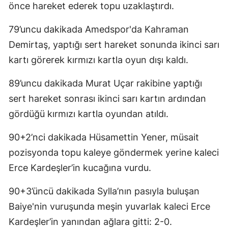
önce hareket ederek topu uzaklaştırdı.
Samsun
79’uncu dakikada Amedspor'da Kahraman
Siirt
Demirtaş, yaptığı sert hareket sonunda ikinci sarı
Sinop
kartı görerek kırmızı kartla oyun dışı kaldı.
Sivas
89’uncu dakikada Murat Uçar rakibine yaptığı
sert hareket sonrası ikinci sarı kartın ardından
Tekirdağ
gördüğü kırmızı kartla oyundan atıldı.
Tokat
90+2’nci dakikada Hüsamettin Yener, müsait
Trabzon
pozisyonda topu kaleye göndermek yerine kaleci
Tunceli
Erce Kardeşler’in kucağına vurdu.
Şanlıurfa
90+3’üncü dakikada Sylla’nın pasıyla buluşan
Uşak
Baiye'nin vuruşunda meşin yuvarlak kaleci Erce
Kardeşler’in yanından ağlara gitti: 2-0.
Van