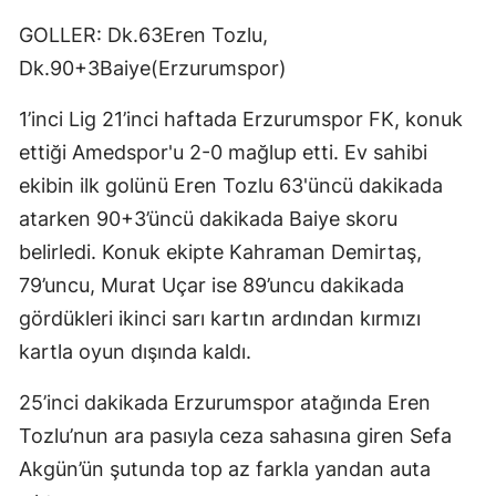
Mersin
GOLLER: Dk.63Eren Tozlu,
Dk.90+3Baiye(Erzurumspor)
İstanbul
1’inci Lig 21’inci haftada Erzurumspor FK, konuk
İzmir
ettiği Amedspor'u 2-0 mağlup etti. Ev sahibi
Kars
ekibin ilk golünü Eren Tozlu 63'üncü dakikada
Kastamonu
atarken 90+3’üncü dakikada Baiye skoru
belirledi. Konuk ekipte Kahraman Demirtaş,
Kayseri
79’uncu, Murat Uçar ise 89’uncu dakikada
Kırklareli
gördükleri ikinci sarı kartın ardından kırmızı
Kırşehir
kartla oyun dışında kaldı.
Kocaeli
25’inci dakikada Erzurumspor atağında Eren
Tozlu’nun ara pasıyla ceza sahasına giren Sefa
Konya
Akgün’ün şutunda top az farkla yandan auta
Kütahya