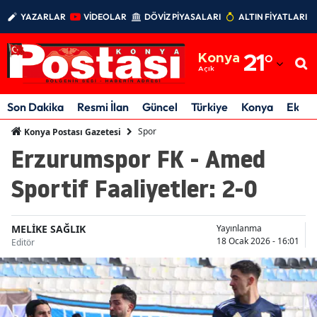
YAZARLAR
VİDEOLAR
DÖVİZ PİYASALARI
ALTIN FİYATLARI
Adana
Konya
21
°
Adıyaman
Açık
Afyonkarahisar
Son Dakika
Resmi İlan
Güncel
Türkiye
Konya
Ekon
Ağrı
Spor
Konya Postası Gazetesi
Erzurumspor FK - Amed
Amasya
Sportif Faaliyetler: 2-0
Ankara
Antalya
MELİKE SAĞLIK
Yayınlanma
18 Ocak 2026 - 16:01
Editör
Artvin
Aydın
Balıkesir