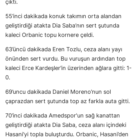
çıktı.
Malatya
55’inci dakikada konuk takımın orta alandan
Manisa
geliştirdiği atakta Dia Saba’nın sert şutunda
kaleci Orbanic topu kornere çeldi.
Kahramanmaraş
Mardin
63’üncü dakikada Eren Tozlu, ceza alanı yayı
önünden sert vurdu. Bu vuruşun ardından top
Muğla
kaleci Erce Kardeşler’in üzerinden ağlara gitti: 1-
Muş
0.
Nevşehir
69’uncu dakikada Daniel Moreno’nun sol
Niğde
çaprazdan sert şutunda top az farkla auta gitti.
Ordu
70’inci dakikada Amedspor'un sağ kanattan
geliştirdiği atakta Dia Saba, ceza alanı içindeki
Rize
Hasani’yi topla buluşturdu. Orbanic, Hasani’den
Sakarya