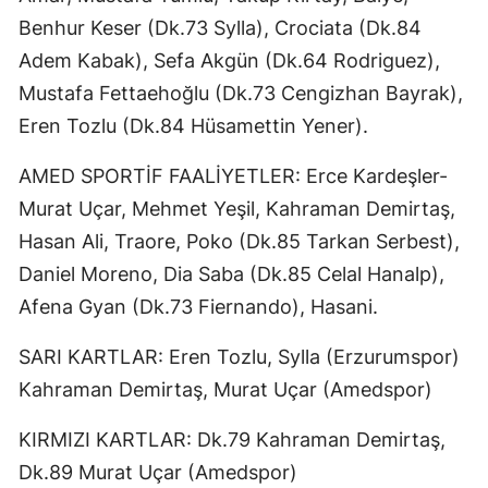
Benhur Keser (Dk.73 Sylla), Crociata (Dk.84
Edirne
Adem Kabak), Sefa Akgün (Dk.64 Rodriguez),
Elazığ
Mustafa Fettaehoğlu (Dk.73 Cengizhan Bayrak),
Erzincan
Eren Tozlu (Dk.84 Hüsamettin Yener).
Erzurum
AMED SPORTİF FAALİYETLER: Erce Kardeşler-
Eskişehir
Murat Uçar, Mehmet Yeşil, Kahraman Demirtaş,
Hasan Ali, Traore, Poko (Dk.85 Tarkan Serbest),
Gaziantep
Daniel Moreno, Dia Saba (Dk.85 Celal Hanalp),
Giresun
Afena Gyan (Dk.73 Fiernando), Hasani.
Gümüşhane
SARI KARTLAR: Eren Tozlu, Sylla (Erzurumspor)
Hakkari
Kahraman Demirtaş, Murat Uçar (Amedspor)
Hatay
KIRMIZI KARTLAR: Dk.79 Kahraman Demirtaş,
Dk.89 Murat Uçar (Amedspor)
Isparta