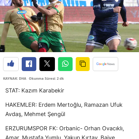
Bilecik
Bingöl
Bitlis
Bolu
Burdur
Bursa
KAYNAK: DHA
Okunma Süresi: 2 dk
Çanakkale
STAT: Kazım Karabekir
Çankırı
HAKEMLER: Erdem Mertoğlu, Ramazan Ufuk
Çorum
Avdaş, Mehmet Şengül
Denizli
ERZURUMSPOR FK: Orbanic- Orhan Ovacıklı,
Diyarbakır
Amar, Mustafa Yumlu, Yakup Kırtay, Baiye,