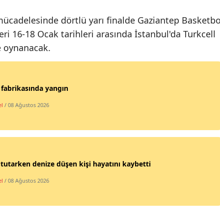
Malatya
ücadelesinde dörtlü yarı finalde Gaziantep Basketbo
leri 16-18 Ocak tarihleri arasında İstanbul'da Turkcell
Manisa
e oynanacak.
Kahramanmaraş
Mardin
 fabrikasında yangın
Muğla
l
/ 08 Ağustos 2026
Muş
Nevşehir
Niğde
 tutarken denize düşen kişi hayatını kaybetti
Ordu
l
/ 08 Ağustos 2026
Rize
Sakarya