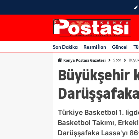
Son Dakika
Resmi İlan
Güncel
Tü
Spor
Büyük
Konya Postası Gazetesi
Büyükşehir 
Darüşşafaka
Türkiye Basketbol 1. li
Basketbol Takımı, Erkek
Darüşşafaka Lassa'yı 86