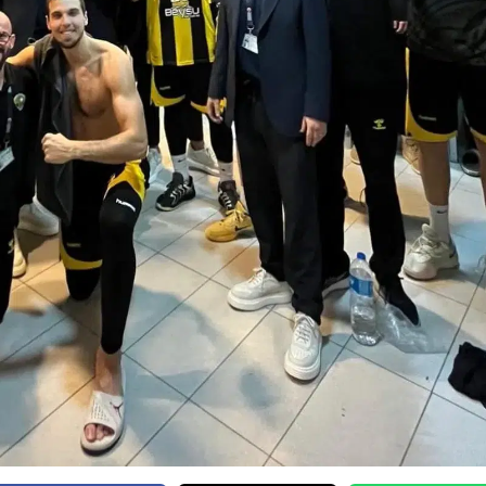
Edirne
Elazığ
Erzincan
Erzurum
Eskişehir
Gaziantep
Giresun
Gümüşhane
Hakkari
Hatay
Isparta