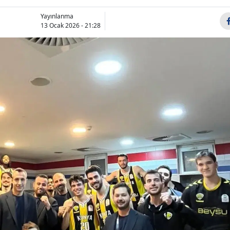
Bilecik
Yayınlanma
13 Ocak 2026 - 21:28
Bingöl
Bitlis
Bolu
Burdur
Bursa
Çanakkale
Çankırı
Çorum
Denizli
Diyarbakır