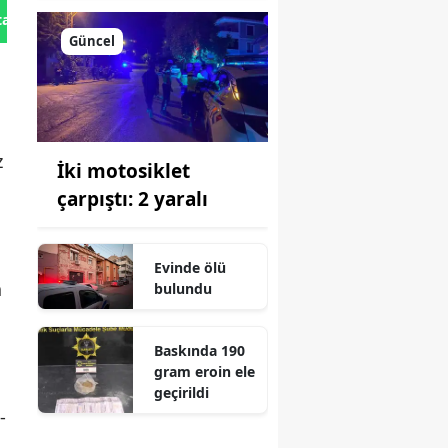
tan Gönder
Güncel
z
İki motosiklet
çarpıştı: 2 yaralı
Evinde ölü
a
bulundu
Baskında 190
gram eroin ele
geçirildi
-