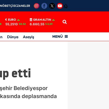
NÖBETÇİ ECZANELER
12
EURO
GRAM ALTIN
55,2510
6.660,55
18
%0.32
% 2,59
in
Dünya
Asayiş
MENÜ
!
p etti
şehir Belediyespor
bakasında deplasmanda