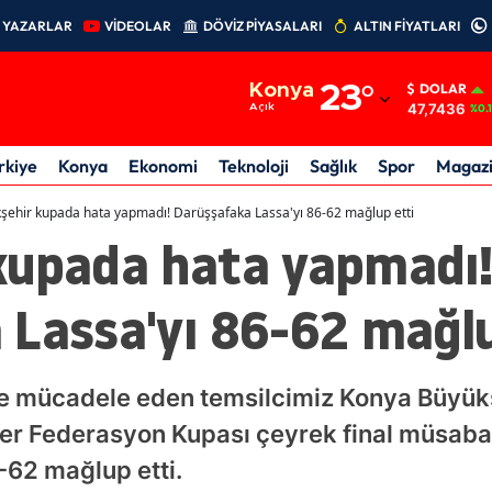
YAZARLAR
VİDEOLAR
DÖVİZ PİYASALARI
ALTIN FİYATLARI
Adana
Konya
23
°
DOLAR
Adıyaman
47,7436
Açık
%0.
Afyonkarahisar
rkiye
Konya
Ekonomi
Teknoloji
Sağlık
Spor
Magaz
Ağrı
şehir kupada hata yapmadı! Darüşşafaka Lassa'yı 86-62 mağlup etti
kupada hata yapmadı
Amasya
Ankara
 Lassa'yı 86-62 mağlu
Antalya
Artvin
gde mücadele eden temsilcimiz Konya Büyük
Aydın
ler Federasyon Kupası çeyrek final müsa
-62 mağlup etti.
Balıkesir