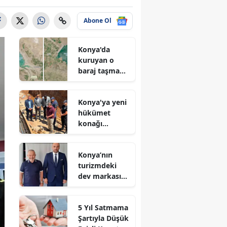
Abone Ol
Konya'da
kuruyan o
baraj taşma
noktasına
geldi
Konya'ya yeni
hükümet
konağı
geliyor: Temel
atıldı
Konya’nın
turizmdeki
dev markası
Nusret Argun,
Et sektöründe
5 Yıl Satmama
de zirveye
Şartıyla Düşük
oynuyor