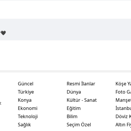
Yozgat
Zonguldak
️🖤
Aksaray
Bayburt
Karaman
Kırıkkale
Batman
Güncel
Resmi İlanlar
Köşe Y
Türkiye
Dünya
Foto Ga
Şırnak
Konya
Kültür - Sanat
Manşet
t
Bartın
Ekonomi
Eğitim
İstanb
Teknoloji
Bilim
Döviz K
Ardahan
Sağlık
Seçim Özel
Altın Fi
Iğdır