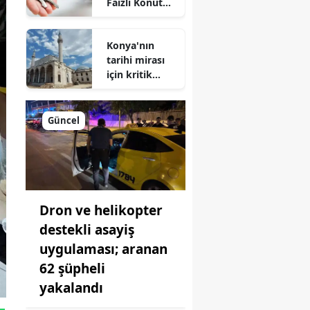
Faizli Konut
Kredisi
Geliyor!
Konya'nın
tarihi mirası
için kritik
süreç: Son
durum
açıklandı
Güncel
Dron ve helikopter
destekli asayiş
uygulaması; aranan
62 şüpheli
yakalandı