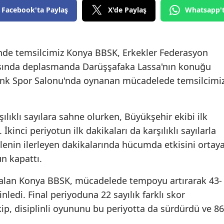
Facebook'ta Paylaş
X'de Paylaş
Whatsapp'
Mersin
İstanbul
inde temsilcimiz Konya BBSK, Erkekler Federasyon
İzmir
sında deplasmanda Darüşşafaka Lassa'nın konuğu
Kars
nk Spor Salonu'nda oynanan mücadelede temsilcimi
Kastamonu
ılıklı sayılara sahne olurken, Büyükşehir ekibi ilk
Kayseri
kinci periyotun ilk dakikaları da karşılıklı sayılarla
Kırklareli
enin ilerleyen dakikalarında hücumda etkisini ortay
Kırşehir
ün kapattı.
Kocaeli
 alan Konya BBSK, mücadelede tempoyu artırarak 43-
nledi. Final periyoduna 22 sayılık farklı skor
Konya
ekip, disiplinli oyununu bu periyotta da sürdürdü ve 86
Kütahya