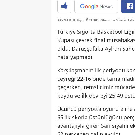
KAYNAK: H. Uğur ÖZTEKE
Okunma Süresi: 1 dk
Türkiye Sigorta Basketbol Lig
Kupası çeyrek final müsabaka
oldu. Darüşşafaka Ayhan Şahe
hata yapmadı.
Karşılaşmanın ilk periyodu karş
çeyreği 22-16 önde tamamladı. İ
geçerken, temsilcimiz mücadel
koydu ve ilk devreyi 25-49 üst
Üçüncü periyotta oyunu eline
65'lik skorla üstünlüğünü perçi
avantajıyla giren Sarı siyahlı 
62 parkeden galip ayrıldı.