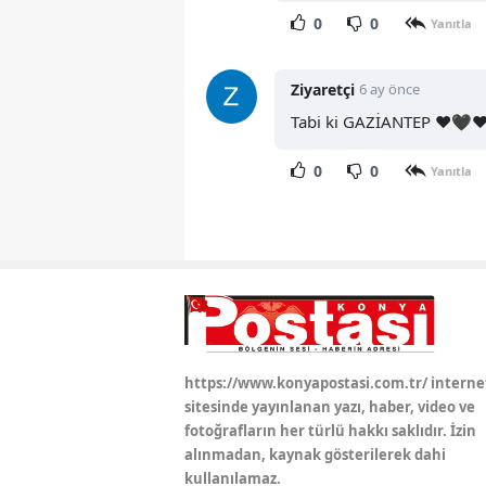
0
0
Yanıtla
Ziyaretçi
6 ay önce
Tabi ki GAZİANTEP ❤️🖤❤
0
0
Yanıtla
https://www.konyapostasi.com.tr/ interne
sitesinde yayınlanan yazı, haber, video ve
fotoğrafların her türlü hakkı saklıdır. İzin
alınmadan, kaynak gösterilerek dahi
kullanılamaz.