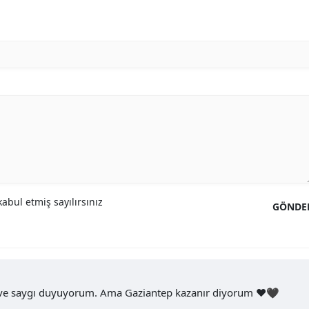
Samsun
Siirt
Sinop
Sivas
Tekirdağ
Tokat
Trabzon
abul etmiş sayılırsınız
GÖNDE
Tunceli
Şanlıurfa
Uşak
 ve saygı duyuyorum. Ama Gaziantep kazanır diyorum ❤️🖤
Van