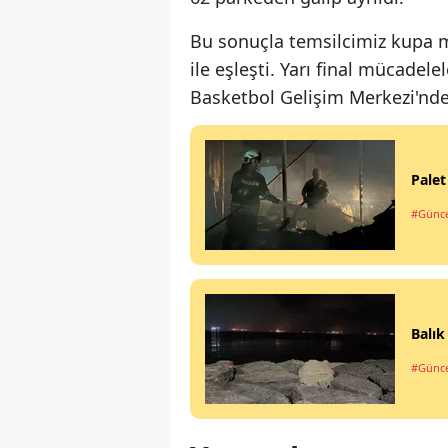
Bu sonuçla temsilcimiz kupa m
ile eşleşti. Yarı final mücadele
Basketbol Gelişim Merkezi'nd
Palet
#Günce
Balık
#Günce