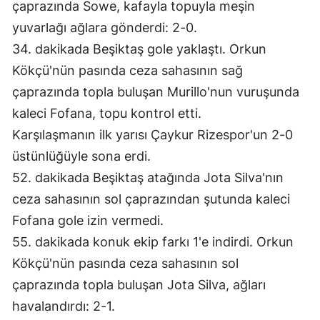
çaprazında Sowe, kafayla topuyla meşin 
Mersin
yuvarlağı ağlara gönderdi: 2-0.
34. dakikada Beşiktaş gole yaklaştı. Orkun 
İstanbul
Kökçü'nün pasında ceza sahasının sağ 
İzmir
çaprazında topla buluşan Murillo'nun vuruşunda 
Kars
kaleci Fofana, topu kontrol etti.
Karşılaşmanın ilk yarısı Çaykur Rizespor'un 2-0 
Kastamonu
üstünlüğüyle sona erdi.
Kayseri
52. dakikada Beşiktaş atağında Jota Silva'nın 
Kırklareli
ceza sahasının sol çaprazından şutunda kaleci 
Fofana gole izin vermedi.
Kırşehir
55. dakikada konuk ekip farkı 1'e indirdi. Orkun 
Kocaeli
Kökçü'nün pasında ceza sahasının sol 
Konya
çaprazında topla buluşan Jota Silva, ağları 
havalandırdı: 2-1.
Kütahya