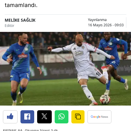
tamamlandı.
Bilecik
Bingöl
MELİKE SAĞLIK
Yayınlanma
16 Mayıs 2026 - 09:03
Editör
Bitlis
Bolu
Burdur
Bursa
Çanakkale
Çankırı
Çorum
Denizli
Diyarbakır
KAYNAK: AA
Okunma Süresi: 5 dk