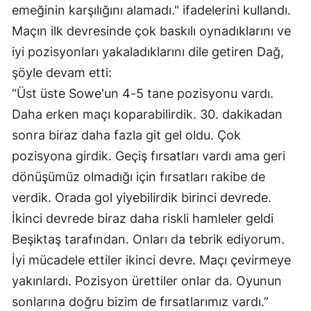
emeğinin karşılığını alamadı." ifadelerini kullandı.
Yozgat
Maçın ilk devresinde çok baskılı oynadıklarını ve 
iyi pozisyonları yakaladıklarını dile getiren Dağ, 
Zonguldak
şöyle devam etti:
Aksaray
“Üst üste Sowe'un 4-5 tane pozisyonu vardı. 
Bayburt
Daha erken maçı koparabilirdik. 30. dakikadan 
sonra biraz daha fazla git gel oldu. Çok 
Karaman
pozisyona girdik. Geçiş fırsatları vardı ama geri 
Kırıkkale
dönüşümüz olmadığı için fırsatları rakibe de 
Batman
verdik. Orada gol yiyebilirdik birinci devrede. 
İkinci devrede biraz daha riskli hamleler geldi 
Şırnak
Beşiktaş tarafından. Onları da tebrik ediyorum. 
Bartın
İyi mücadele ettiler ikinci devre. Maçı çevirmeye 
yakınlardı. Pozisyon ürettiler onlar da. Oyunun 
Ardahan
sonlarına doğru bizim de fırsatlarımız vardı.”
Iğdır