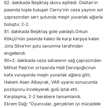
62. dakikada Beşiktaş skoru eşitledi. Olaitan'ın 
Malatya
pasında topla buluşan Cerny'nin ceza yayının sol 
çaprazından sert şutunda meşin yuvarlak ağlarla 
Manisa
buluştu: 2-2.
Kahramanmaraş
81. dakikada Beşiktaş gole yaklaştı.Orkun 
Mardin
Kökçü'nün pasında kaleci ile karşı karşıya kalan 
Jota Silva'nın şutu savunma tarafından 
Muğla
engellendi.
Muş
90+2. dakikada ceza sahasının sağ çaprazından 
Nevşehir
Mithat Pala'nın ortasında Halil Dervişoğlu'nun 
kafa vuruşunda meşin yuvarlak ağlara gitti. 
Niğde
Hakem Asen Albayrak, VAR uyarısı sonucunda 
Ordu
pozisyonu inceleyerek golü iptal etti.
Karşılaşma, 2-2 berabere tamamlandı.
Rize
Ekrem Dağ: "Oyuncular, gerçekten iyi mücadele 
Sakarya