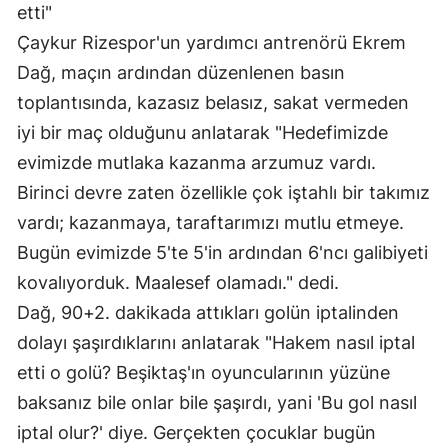
etti"
Samsun
Çaykur Rizespor'un yardımcı antrenörü Ekrem 
Dağ, maçın ardından düzenlenen basın 
Siirt
toplantısında, kazasız belasız, sakat vermeden 
Sinop
iyi bir maç olduğunu anlatarak "Hedefimizde 
Sivas
evimizde mutlaka kazanma arzumuz vardı. 
Birinci devre zaten özellikle çok iştahlı bir takımız 
Tekirdağ
vardı; kazanmaya, taraftarımızı mutlu etmeye. 
Tokat
Bugün evimizde 5'te 5'in ardından 6'ncı galibiyeti 
Trabzon
kovalıyorduk. Maalesef olamadı." dedi.
Dağ, 90+2. dakikada attıkları golün iptalinden 
Tunceli
dolayı şaşırdıklarını anlatarak "Hakem nasıl iptal 
Şanlıurfa
etti o golü? Beşiktaş'ın oyuncularının yüzüne 
baksanız bile onlar bile şaşırdı, yani 'Bu gol nasıl 
Uşak
iptal olur?' diye. Gerçekten çocuklar bugün 
Van