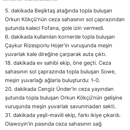
Edirne
5. dakikada Beşiktaş atağında topla buluşan 
Orkun Kökçü'nün ceza sahasının sol çaprazından 
Elazığ
şutunda kaleci Fofana, gole izin vermedi.
Erzincan
6. dakikada kullanılan kornerde topla buluşan 
Erzurum
Çaykur Rizesporlu Hojer'in vuruşunda meşin 
yuvarlak kale direğine çarparak auta çıktı.
Eskişehir
18. dakikada ev sahibi ekip, öne geçti. Ceza 
Gaziantep
sahasının sol çaprazında topla buluşan Sowe, 
Giresun
meşin yuvarlağı ağlarla buluşturdu: 1-0.
20. dakikada Cengiz Ünder'in ceza yayından 
Gümüşhane
şutunda topla buluşan Orkun Kökçü'nün gelişine 
Hakkari
vuruşunda meşin yuvarlak savunmadan sekti.
Hatay
31. dakikada yeşil-mavili ekip, farkı ikiye çıkardı. 
Olawoyin'in pasında ceza sahasının sağ 
Isparta