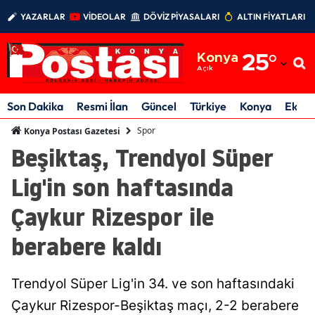
YAZARLAR
VİDEOLAR
DÖVİZ PİYASALARI
ALTIN FİYATLARI
Adana
Konya
25
°
Adıyaman
Açık
Afyonkarahisar
Son Dakika
Resmi İlan
Güncel
Türkiye
Konya
Ekon
Ağrı
Spor
Konya Postası Gazetesi
Beşiktaş, Trendyol Süper
Amasya
Lig'in son haftasında
Ankara
Çaykur Rizespor ile
Antalya
berabere kaldı
Artvin
Aydın
Trendyol Süper Lig'in 34. ve son haftasındaki
Balıkesir
Çaykur Rizespor-Beşiktaş maçı, 2-2 berabere