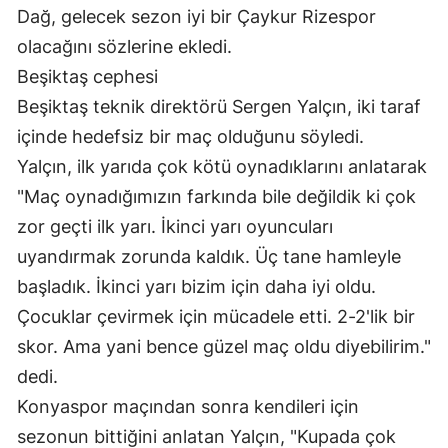
Dağ, gelecek sezon iyi bir Çaykur Rizespor 
Yalova
olacağını sözlerine ekledi.
Beşiktaş cephesi
Karabük
Beşiktaş teknik direktörü Sergen Yalçın, iki taraf 
Kilis
içinde hedefsiz bir maç olduğunu söyledi.
Osmaniye
Yalçın, ilk yarıda çok kötü oynadıklarını anlatarak 
"Maç oynadığımızın farkında bile değildik ki çok 
Düzce
zor geçti ilk yarı. İkinci yarı oyuncuları 
uyandırmak zorunda kaldık. Üç tane hamleyle 
başladık. İkinci yarı bizim için daha iyi oldu. 
Çocuklar çevirmek için mücadele etti. 2-2'lik bir 
skor. Ama yani bence güzel maç oldu diyebilirim." 
dedi.
Konyaspor maçından sonra kendileri için 
sezonun bittiğini anlatan Yalçın, "Kupada çok 