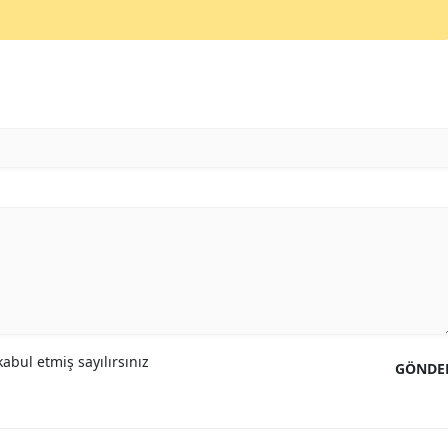
Yozgat
Zonguldak
Aksaray
Bayburt
Karaman
Kırıkkale
Batman
Şırnak
abul etmiş sayılırsınız
Bartın
GÖNDE
Ardahan
Iğdır