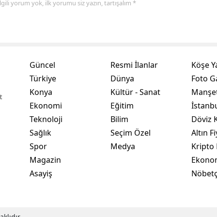
 ilgili yorum yok, ilk yorumu siz yazın, tartışalım *
Yalova
Karabük
Kilis
Güncel
Resmi İlanlar
Köşe Y
Türkiye
Dünya
Foto Ga
Osmaniye
Konya
Kültür - Sanat
Manşet
t
Düzce
Ekonomi
Eğitim
İstanb
Teknoloji
Bilim
Döviz K
Sağlık
Seçim Özel
Altın Fi
Spor
Medya
Kripto 
Magazin
Ekono
Asayiş
Nöbetç
klıdır.