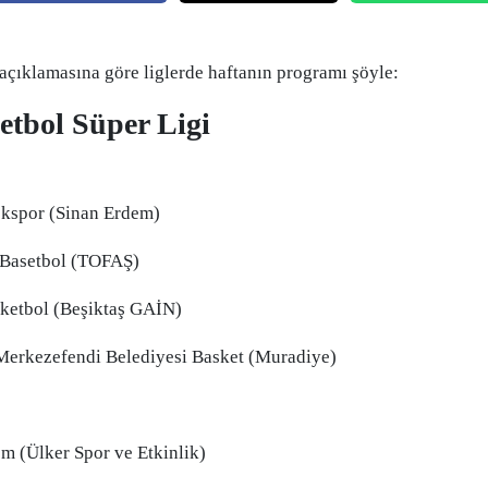
Edirne
Elazığ
çıklamasına göre liglerde haftanın programı şöyle:
Erzincan
etbol Süper Ligi
Erzurum
Eskişehir
okspor (Sinan Erdem)
Gaziantep
Basetbol (TOFAŞ)
Giresun
ketbol (Beşiktaş GAİN)
Gümüşhane
Merkezefendi Belediyesi Basket (Muradiye)
Hakkari
Hatay
 (Ülker Spor ve Etkinlik)
Isparta