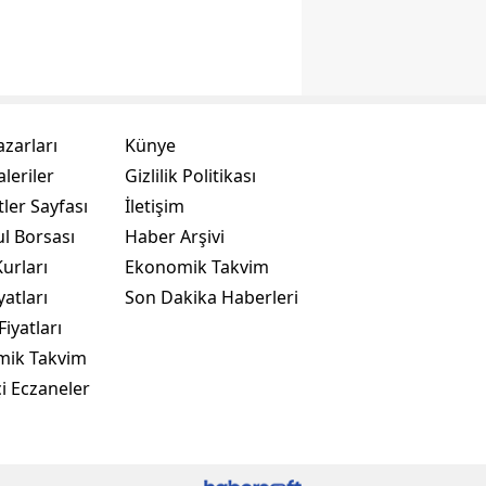
azarları
Künye
leriler
Gizlilik Politikası
ler Sayfası
İletişim
ul Borsası
Haber Arşivi
urları
Ekonomik Takvim
yatları
Son Dakika Haberleri
Fiyatları
mik Takvim
i Eczaneler