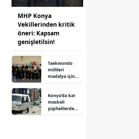
MHP Konya
Vekillerinden kritik
öneri: Kapsam
genişletilsin!
Taekwondo
millileri
madalya için
Ankara'da
kampa girdiler
Konya’da kar
maskeli
şüphelilerden
milyonluk
soygun