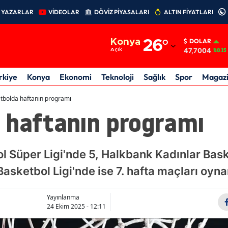
YAZARLAR
VİDEOLAR
DÖVİZ PİYASALARI
ALTIN FİYATLARI
Adana
Konya
26
°
DOLAR
Adıyaman
47,7004
Açık
%0.15
Afyonkarahisar
rkiye
Konya
Ekonomi
Teknoloji
Sağlık
Spor
Magaz
Ağrı
tbolda haftanın programı
 haftanın programı
Amasya
Ankara
l Süper Ligi'nde 5, Halkbank Kadınlar Bask
Antalya
Basketbol Ligi'nde ise 7. hafta maçları oyn
Artvin
Aydın
Yayınlanma
24 Ekim 2025 - 12:11
Balıkesir