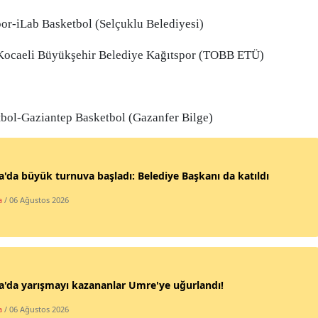
r-iLab Basketbol (Selçuklu Belediyesi)
Samsun
Siirt
ocaeli Büyükşehir Belediye Kağıtspor (TOBB ETÜ)
Sinop
Sivas
bol-Gaziantep Basketbol (Gazanfer Bilge)
Tekirdağ
Tokat
'da büyük turnuva başladı: Belediye Başkanı da katıldı
Trabzon
a
/ 06 Ağustos 2026
Tunceli
Şanlıurfa
'da yarışmayı kazananlar Umre'ye uğurlandı!
Uşak
a
/ 06 Ağustos 2026
Van