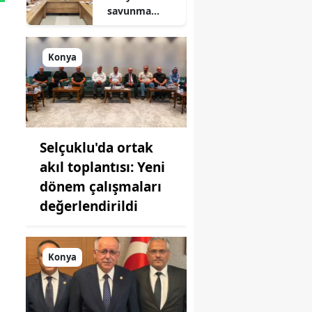
savunma
sanayisinde
yeni hamle: İlk
toplantı
Konya
yapıldı!
Selçuklu'da ortak
akıl toplantısı: Yeni
dönem çalışmaları
değerlendirildi
Konya