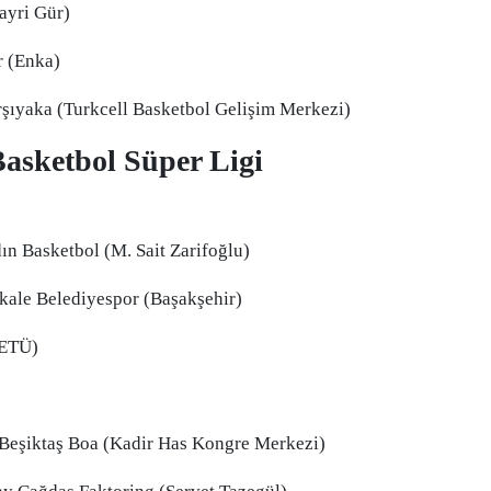
ayri Gür)
Mersin
r (Enka)
İstanbul
şıyaka (Turkcell Basketbol Gelişim Merkezi)
İzmir
asketbol Süper Ligi
Kars
Kastamonu
 Basketbol (M. Sait Zarifoğlu)
Kayseri
ale Belediyespor (Başakşehir)
Kırklareli
Kırşehir
 ETÜ)
Kocaeli
Konya
-Beşiktaş Boa (Kadir Has Kongre Merkezi)
Kütahya