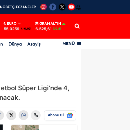
NÖBETÇİ ECZANELER
12
EURO
GRAM ALTIN
55,0259
6.525,61
%-0.03
% 0,51
in
Dünya
Asayiş
MENÜ
etbol Süper Ligi'nde 4,
anacak.
Abone Ol