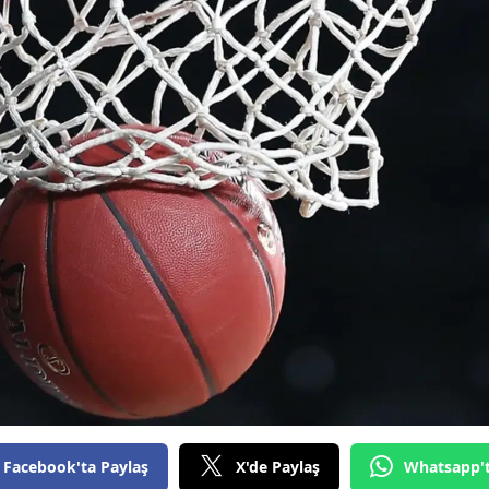
Bilecik
Bingöl
Bitlis
Bolu
Burdur
Bursa
Çanakkale
Çankırı
Çorum
Denizli
Facebook'ta Paylaş
X'de Paylaş
Whatsapp'
Diyarbakır