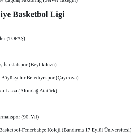
y Çağdaş Faktoring (Servet Tazegül)
Malatya
iye Basketbol Ligi
Manisa
Kahramanmaraş
iler (TOFAŞ)
Mardin
Muğla
 İstiklalspor (Beylikdüzü)
Muş
r Büyükşehir Belediyespor (Çayırova)
Nevşehir
a Lassa (Altındağ Atatürk)
Niğde
Ordu
manspor (90. Yıl)
Rize
asketbol-Fenerbahçe Koleji (Bandırma 17 Eylül Üniversitesi)
Sakarya