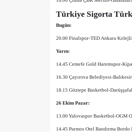
16.00 Çimsa ÇBK Mersin-Galatasara
Türkiye Sigorta Türk
Bugün:
20.00 Finalspor-TED Ankara Kolejl
Yarın:
14.45 Cemefe Gold Haremspor-Kipaş
16.30 Çayırova Belediyesi-Balıkesi
18.15 Göztepe Basketbol-Darüşşafak
26 Ekim Pazar:
13.00 Yalovaspor Basketbol-OGM Or
14.45 Parmos Otel Bandırma Bordo B