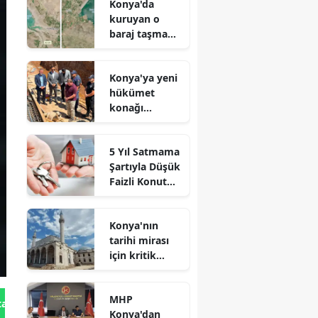
Konya'da
kuruyan o
baraj taşma
noktasına
geldi
Konya'ya yeni
hükümet
konağı
geliyor: Temel
atıldı
5 Yıl Satmama
Şartıyla Düşük
Faizli Konut
Kredisi
Geliyor!
Konya'nın
tarihi mirası
için kritik
süreç: Son
durum
MHP
açıklandı
tan Gönder
Konya'dan