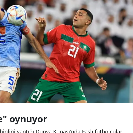
Samsun
Siirt
Sinop
Sivas
Tekirdağ
Tokat
Trabzon
Tunceli
Şanlıurfa
e" oynuyor
Uşak
ahipliği yaptığı Dünya Kupası'nda Faslı futbolcular,
Van