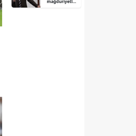
mağduriyetler
ini Meclis'te
haykırıyoruz