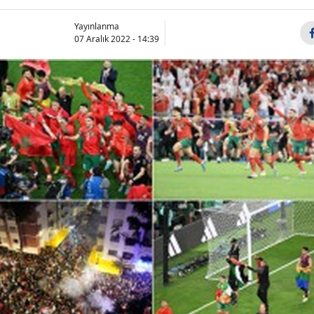
Bilecik
Yayınlanma
07 Aralık 2022 - 14:39
Bingöl
Bitlis
Bolu
Burdur
Bursa
Çanakkale
Çankırı
Çorum
Denizli
Diyarbakır