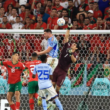
Mersin
İstanbul
İzmir
Kars
Kastamonu
Kayseri
Kırklareli
Kırşehir
Kocaeli
Konya
Kütahya