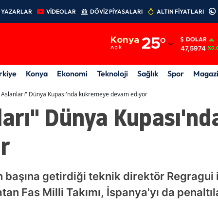
YAZARLAR
VİDEOLAR
DÖVİZ PİYASALARI
ALTIN FİYATLARI
Adana
Konya
25
°
DOLAR
Adıyaman
47,5974
Açık
%0.
Afyonkarahisar
rkiye
Konya
Ekonomi
Teknoloji
Sağlık
Spor
Magaz
Ağrı
s Aslanları" Dünya Kupası'nda kükremeye devam ediyor
nları" Dünya Kupası'n
Amasya
Ankara
r
Antalya
Artvin
başına getirdiği teknik direktör Regragui i
Aydın
tan Fas Milli Takımı, İspanya'yı da penaltı
Balıkesir