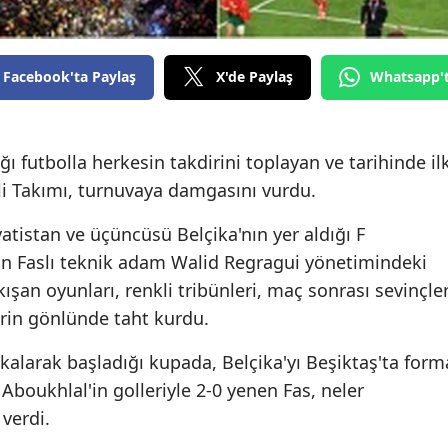
Edirne
Elazığ
Facebook'ta Paylaş
X'de Paylaş
Whatsapp'
Erzincan
Erzurum
 futbolla herkesin takdirini toplayan ve tarihinde il
lli Takımı, turnuvaya damgasını vurdu.
Eskişehir
Gaziantep
atistan ve üçüncüsü Belçika'nın yer aldığı F
an Faslı teknik adam Walid Regragui yönetimindeki
Giresun
kışan oyunları, renkli tribünleri, maç sonrası sevinçler
Gümüşhane
lerin gönlünde taht kurdu.
Hakkari
 kalarak başladığı kupada, Belçika'yı Beşiktaş'ta form
Aboukhlal'in golleriyle 2-0 yenen Fas, neler
Hatay
 verdi.
Isparta