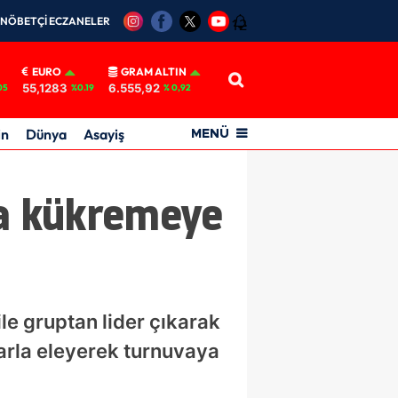
NÖBETÇİ ECZANELER
12
EURO
GRAM ALTIN
55,1283
6.555,92
05
%0.19
% 0,92
in
Dünya
Asayiş
MENÜ
da kükremeye
le gruptan lider çıkarak
larla eleyerek turnuvaya