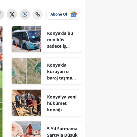
Abone Ol
Konya'da bu
minibüs
sadece iş
arayanlar için
çalışıyor!
Konya'da
kuruyan o
baraj taşma
noktasına
geldi
Konya'ya yeni
hükümet
konağı
geliyor: Temel
atıldı
5 Yıl Satmama
Şartıyla Düşük