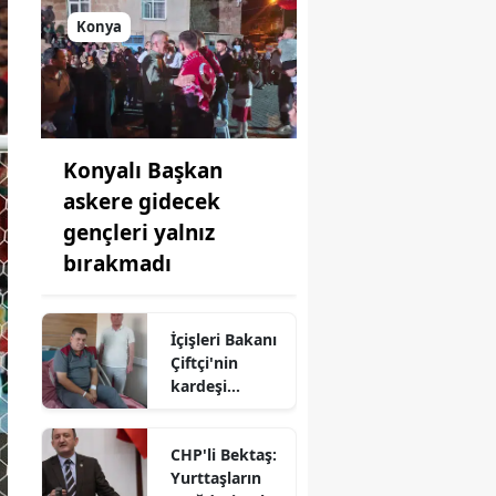
Konya
Konyalı Başkan
askere gidecek
gençleri yalnız
bırakmadı
İçişleri Bakanı
Çiftçi'nin
kardeşi
hastaneye
kaldırıldı!
CHP'li Bektaş:
Yurttaşların