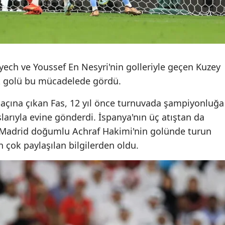
Malatya
Manisa
Kahramanmaraş
ech ve Youssef En Nesyri'nin golleriyle geçen Kuzey
Mardin
tek golü bu mücadelede gördü.
Muğla
maçına çıkan Fas, 12 yıl önce turnuvada şampiyonluğa
ışlarıyla evine gönderdi. İspanya'nın üç atıştan da
Muş
, Madrid doğumlu Achraf Hakimi'nin golünde turun
Nevşehir
 çok paylaşılan bilgilerden oldu.
Niğde
Ordu
Rize
Sakarya