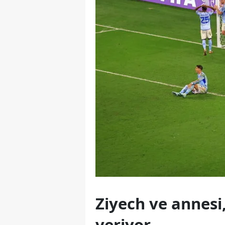
Ziyech ve annesi
veriyor