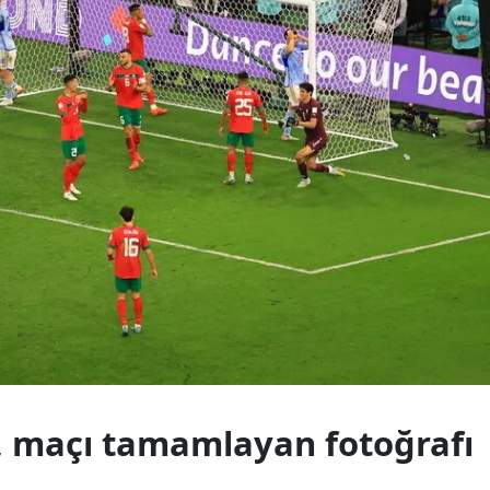
Yalova
Karabük
Kilis
Osmaniye
Düzce
, maçı tamamlayan fotoğrafı