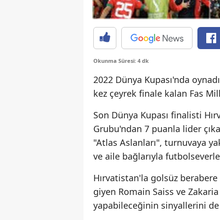
Okunma Süresi: 4 dk
2022 Dünya Kupası'nda oynadığı
kez çeyrek finale kalan Fas Mi
Son Dünya Kupası finalisti Hırv
Grubu'ndan 7 puanla lider çık
"Atlas Aslanları", turnuvaya ya
ve aile bağlarıyla futbolsever
Hırvatistan'la golsüz berabere
giyen Romain Saiss ve Zakaria 
yapabileceğinin sinyallerini de