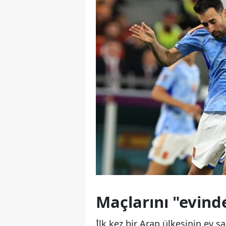
Maçlarını "evind
İlk kez bir Arap ülkesinin ev s