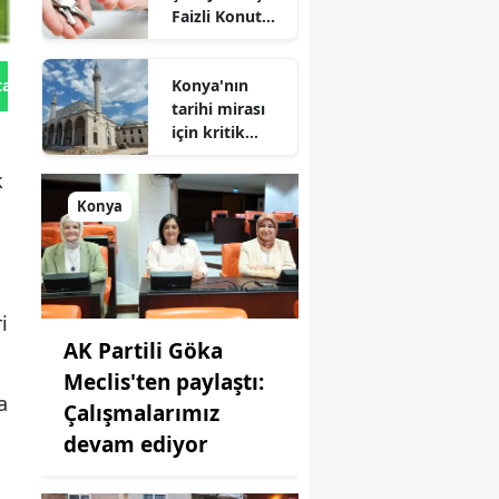
Faizli Konut
Kredisi
Geliyor!
Konya'nın
tan Gönder
tarihi mirası
için kritik
süreç: Son
k
durum
açıklandı
Konya
i
AK Partili Göka
Meclis'ten paylaştı:
a
Çalışmalarımız
devam ediyor