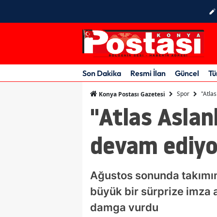
Son Dakika
Resmi İlan
Güncel
Tü
Spor
"Atla
Konya Postası Gazetesi
"Atlas Asla
devam ediyo
Ağustos sonunda takımın 
büyük bir sürprize imza a
damga vurdu