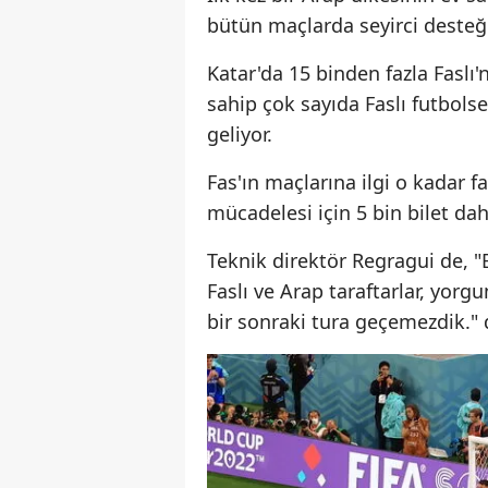
bütün maçlarda seyirci desteği
Katar'da 15 binden fazla Faslı'
sahip çok sayıda Faslı futbols
geliyor.
Fas'ın maçlarına ilgi o kadar 
mücadelesi için 5 bin bilet d
Teknik direktör Regragui de, 
Faslı ve Arap taraftarlar, yorg
bir sonraki tura geçemezdik." d