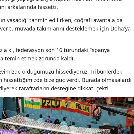
ni arkalarında hissetti.
Yozgat
nın yaşadığı tahmin edilirken, coğrafi avantaja da
Zonguldak
ever turnuvada takımlarını desteklemek için Doha'ya
Aksaray
Bayburt
fazla ki, federasyon son 16 turundaki İspanya
aha temin etmek zorunda kaldı.
Karaman
"Evimizde olduğumuzu hissediyoruz. Tribünlerdeki
Kırıkkale
un hissettiğimizde bize güç verdi. Burada olmasalardı
Batman
iyerek taraftarların desteğine dikkati çekti.
Şırnak
Bartın
Ardahan
Iğdır