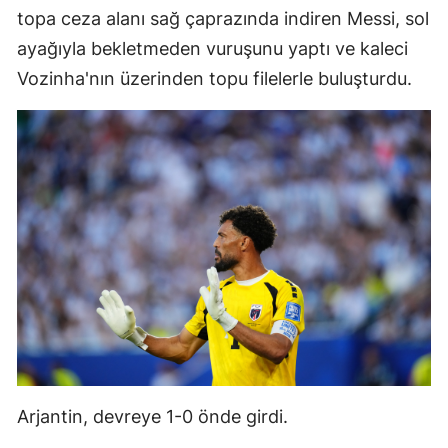
topa ceza alanı sağ çaprazında indiren Messi, sol
Malatya
ayağıyla bekletmeden vuruşunu yaptı ve kaleci
Manisa
Vozinha'nın üzerinden topu filelerle buluşturdu.
Kahramanmaraş
Mardin
Muğla
Muş
Nevşehir
Niğde
Ordu
Rize
Arjantin, devreye 1-0 önde girdi.
Sakarya