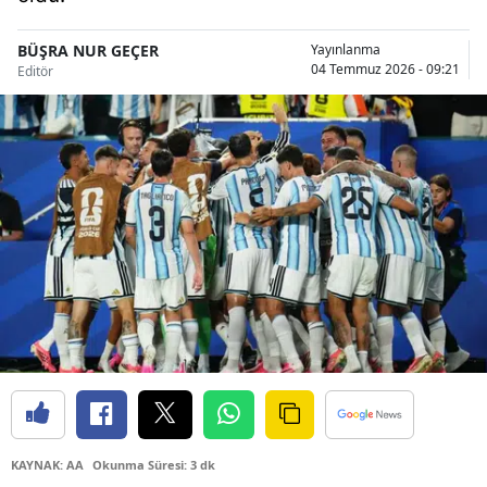
Bilecik
BÜŞRA NUR GEÇER
Yayınlanma
Bingöl
04 Temmuz 2026 - 09:21
Editör
Bitlis
Bolu
Burdur
Bursa
Çanakkale
Çankırı
Çorum
Denizli
KAYNAK: AA
Okunma Süresi: 3 dk
Diyarbakır