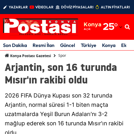
YAZARLAR
VİDEOLAR
DÖVİZ PİYASALARI
ALTIN FİYATLARI
Adana
Konya
25
°
Adıyaman
Açık
Afyonkarahisar
Son Dakika
Resmi İlan
Güncel
Türkiye
Konya
Ekon
Ağrı
Spor
Konya Postası Gazetesi
Arjantin, son 16 turunda
Amasya
Mısır'ın rakibi oldu
Ankara
Antalya
2026 FIFA Dünya Kupası son 32 turunda
Artvin
Arjantin, normal süresi 1-1 biten maçta
uzatmalarda Yeşil Burun Adaları'nı 3-2
Aydın
mağlup ederek son 16 turunda Mısır'ın rakibi
Balıkesir
oldu.