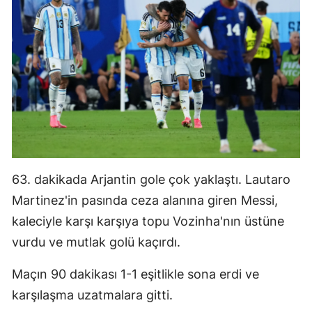
Yozgat
Zonguldak
Aksaray
Bayburt
Karaman
Kırıkkale
63. dakikada Arjantin gole çok yaklaştı. Lautaro
Batman
Martinez'in pasında ceza alanına giren Messi,
kaleciyle karşı karşıya topu Vozinha'nın üstüne
Şırnak
vurdu ve mutlak golü kaçırdı.
Bartın
Maçın 90 dakikası 1-1 eşitlikle sona erdi ve
Ardahan
karşılaşma uzatmalara gitti.
Iğdır