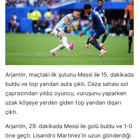
Mersin
İstanbul
İzmir
Kars
Kastamonu
Kayseri
Arjantin, maçtaki ilk şutunu Messi ile 15. dakikada
buldu ve top yandan auta çıktı. Ceza sahası sol
Kırklareli
çaprazından yıldız oyuncu, vuruşunu yaparken
Kırşehir
uzak köşeye yerden giden top yandan dışarı
Kocaeli
çıktı.
Konya
Arjantin, 29. dakikada Messi ile golü buldu ve 1-0
öne geçti. Lisandro Martinez'in uzun gönderdiği
Kütahya