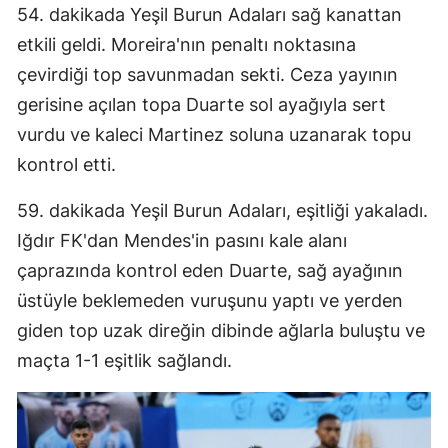
54. dakikada Yeşil Burun Adaları sağ kanattan
Samsun
etkili geldi. Moreira'nın penaltı noktasına
çevirdiği top savunmadan sekti. Ceza yayının
Siirt
gerisine açılan topa Duarte sol ayağıyla sert
Sinop
vurdu ve kaleci Martinez soluna uzanarak topu
Sivas
kontrol etti.
Tekirdağ
59. dakikada Yeşil Burun Adaları, eşitliği yakaladı.
Tokat
Iğdır FK'dan Mendes'in pasını kale alanı
çaprazında kontrol eden Duarte, sağ ayağının
Trabzon
üstüyle beklemeden vuruşunu yaptı ve yerden
Tunceli
giden top uzak direğin dibinde ağlarla buluştu ve
maçta 1-1 eşitlik sağlandı.
Şanlıurfa
Uşak
Van