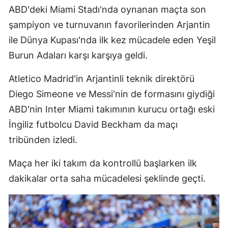
ABD'deki Miami Stadı'nda oynanan maçta son
Edirne
şampiyon ve turnuvanın favorilerinden Arjantin
Elazığ
ile Dünya Kupası'nda ilk kez mücadele eden Yeşil
Erzincan
Burun Adaları karşı karşıya geldi.
Erzurum
Atletico Madrid'in Arjantinli teknik direktörü
Diego Simeone ve Messi'nin de formasını giydiği
Eskişehir
ABD'nin Inter Miami takımının kurucu ortağı eski
Gaziantep
İngiliz futbolcu David Beckham da maçı
Giresun
tribünden izledi.
Gümüşhane
Maça her iki takım da kontrollü başlarken ilk
dakikalar orta saha mücadelesi şeklinde geçti.
Hakkari
Hatay
Isparta