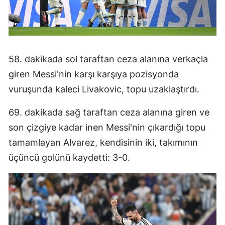
Yozgat
Zonguldak
58. dakikada sol taraftan ceza alanına verkaçla
Aksaray
giren Messi'nin karşı karşıya pozisyonda
Bayburt
vuruşunda kaleci Livakovic, topu uzaklaştırdı.
Karaman
69. dakikada sağ taraftan ceza alanına giren ve
Kırıkkale
son çizgiye kadar inen Messi'nin çıkardığı topu
tamamlayan Alvarez, kendisinin iki, takımının
Batman
üçüncü golünü kaydetti: 3-0.
Şırnak
Bartın
Ardahan
Iğdır