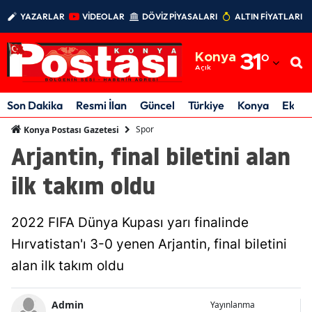
YAZARLAR
VİDEOLAR
DÖVİZ PİYASALARI
ALTIN FİYATLARI
Adana
Konya
31
°
Adıyaman
Açık
Afyonkarahisar
Son Dakika
Resmi İlan
Güncel
Türkiye
Konya
Ekon
Ağrı
Spor
Konya Postası Gazetesi
Arjantin, final biletini alan
Amasya
ilk takım oldu
Ankara
Antalya
2022 FIFA Dünya Kupası yarı finalinde
Artvin
Hırvatistan'ı 3-0 yenen Arjantin, final biletini
alan ilk takım oldu
Aydın
Balıkesir
Admin
Yayınlanma