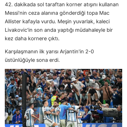
42. dakikada sol taraftan korner atışını kullanan
Samsun
Messi'nin ceza alanına gönderdiği topa Mac
Allister kafayla vurdu. Meşin yuvarlak, kaleci
Siirt
Livakovic'in son anda yaptığı müdahaleyle bir
Sinop
kez daha kornere çıktı.
Sivas
Karşılaşmanın ilk yarısı Arjantin'in 2-0
Tekirdağ
üstünlüğüyle sona erdi.
Tokat
Trabzon
Tunceli
Şanlıurfa
Uşak
Van