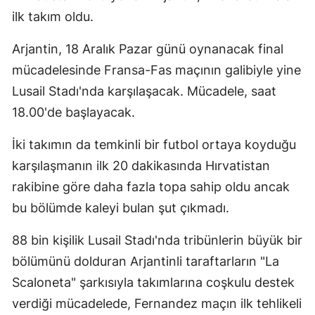
ilk takım oldu.
Edirne
Elazığ
Arjantin, 18 Aralık Pazar günü oynanacak final
mücadelesinde Fransa-Fas maçının galibiyle yine
Erzincan
Lusail Stadı'nda karşılaşacak. Mücadele, saat
Erzurum
18.00'de başlayacak.
Eskişehir
İki takımın da temkinli bir futbol ortaya koyduğu
Gaziantep
karşılaşmanın ilk 20 dakikasında Hırvatistan
rakibine göre daha fazla topa sahip oldu ancak
Giresun
bu bölümde kaleyi bulan şut çıkmadı.
Gümüşhane
88 bin kişilik Lusail Stadı'nda tribünlerin büyük bir
Hakkari
bölümünü dolduran Arjantinli taraftarların "La
Hatay
Scaloneta" şarkısıyla takımlarına coşkulu destek
verdiği mücadelede, Fernandez maçın ilk tehlikeli
Isparta