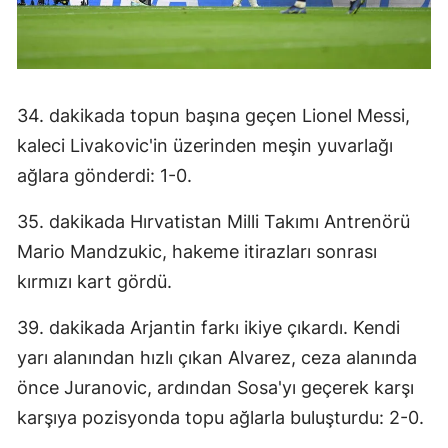
Malatya
Manisa
Kahramanmaraş
34. dakikada topun başına geçen Lionel Messi,
kaleci Livakovic'in üzerinden meşin yuvarlağı
Mardin
ağlara gönderdi: 1-0.
Muğla
35. dakikada Hırvatistan Milli Takımı Antrenörü
Muş
Mario Mandzukic, hakeme itirazları sonrası
Nevşehir
kırmızı kart gördü.
Niğde
39. dakikada Arjantin farkı ikiye çıkardı. Kendi
yarı alanından hızlı çıkan Alvarez, ceza alanında
Ordu
önce Juranovic, ardından Sosa'yı geçerek karşı
Rize
karşıya pozisyonda topu ağlarla buluşturdu: 2-0.
Sakarya