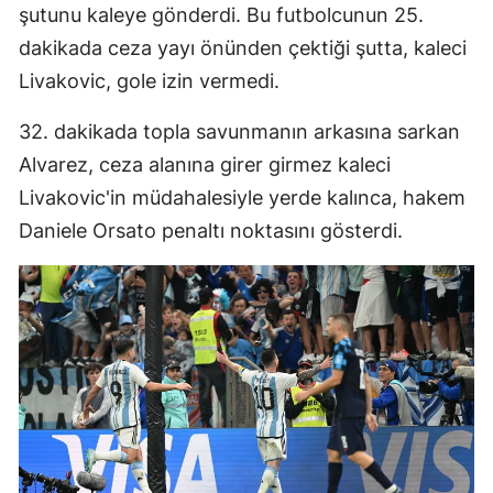
şutunu kaleye gönderdi. Bu futbolcunun 25.
Mersin
dakikada ceza yayı önünden çektiği şutta, kaleci
İstanbul
Livakovic, gole izin vermedi.
İzmir
32. dakikada topla savunmanın arkasına sarkan
Alvarez, ceza alanına girer girmez kaleci
Kars
Livakovic'in müdahalesiyle yerde kalınca, hakem
Kastamonu
Daniele Orsato penaltı noktasını gösterdi.
Kayseri
Kırklareli
Kırşehir
Kocaeli
Konya
Kütahya