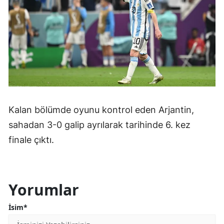
Yalova
Karabük
Kilis
Osmaniye
Düzce
Kalan bölümde oyunu kontrol eden Arjantin,
sahadan 3-0 galip ayrılarak tarihinde 6. kez
finale çıktı.
Yorumlar
İsim*