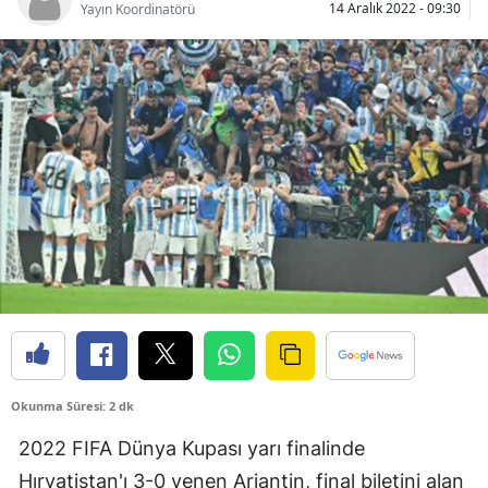
14 Aralık 2022 - 09:30
Yayın Koordinatörü
Bilecik
Bingöl
Bitlis
Bolu
Burdur
Bursa
Çanakkale
Çankırı
Çorum
Okunma Süresi: 2 dk
Denizli
2022 FIFA Dünya Kupası yarı finalinde
Diyarbakır
Hırvatistan'ı 3-0 yenen Arjantin, final biletini alan