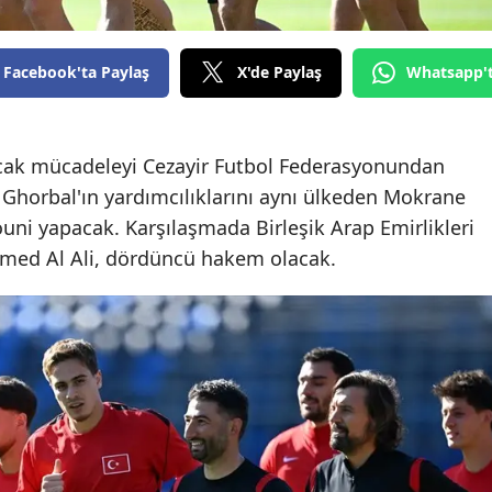
Edirne
Elazığ
Facebook'ta Paylaş
X'de Paylaş
Whatsapp'
Erzincan
Erzurum
cak mücadeleyi Cezayir Futbol Federasyonundan
horbal'ın yardımcılıklarını aynı ülkeden Mokrane
Eskişehir
ni yapacak. Karşılaşmada Birleşik Arap Emirlikleri
Gaziantep
ed Al Ali, dördüncü hakem olacak.
Giresun
Gümüşhane
Hakkari
Hatay
Isparta