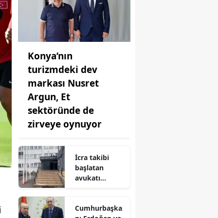
Konya’nın
turizmdeki dev
markası Nusret
Argun, Et
sektöründe de
zirveye oynuyor
İcra takibi
başlatan
avukatı
öldüren sanık
için
Cumhurbaşka
ağırlaştırılmış
i