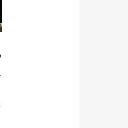
u
r
k