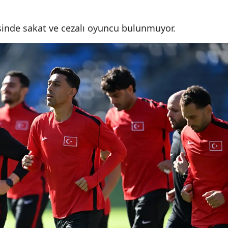
Malatya
esinde sakat ve cezalı oyuncu bulunmuyor.
Manisa
Kahramanmaraş
Mardin
Muğla
Muş
Nevşehir
Niğde
Ordu
Rize
Sakarya