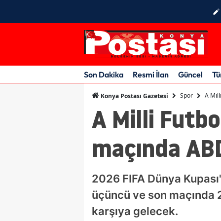
Son Dakika
Resmi İlan
Güncel
Tü
Spor
A Mil
Konya Postası Gazetesi
A Milli Futb
maçında ABD
2026 FIFA Dünya Kupası'
üçüncü ve son maçında 2
karşıya gelecek.