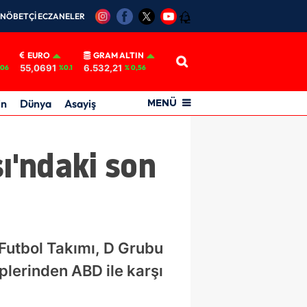
NÖBETÇİ ECZANELER
12
EURO
GRAM ALTIN
55,0691
6.532,21
.06
%0.1
% 0,56
in
Dünya
Asayiş
MENÜ
ı'ndaki son
Futbol Takımı, D Grubu
lerinden ABD ile karşı