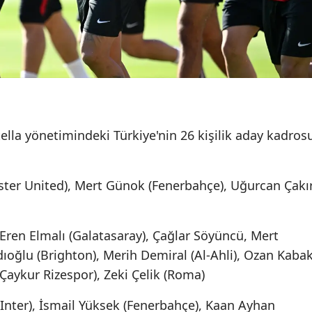
Samsun
Siirt
Sinop
Sivas
lla yönetimindeki Türkiye'nin 26 kişilik aday kadros
Tekirdağ
Tokat
ester United), Mert Günok (Fenerbahçe), Uğurcan Çakı
Trabzon
Tunceli
Eren Elmalı (Galatasaray), Çağlar Söyüncü, Mert
Şanlıurfa
ıoğlu (Brighton), Merih Demiral (Al-Ahli), Ozan Kaba
Çaykur Rizespor), Zeki Çelik (Roma)
Uşak
Inter), İsmail Yüksek (Fenerbahçe), Kaan Ayhan
Van