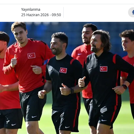
Bilecik
Yayınlanma
25 Haziran 2026 - 09:50
Bingöl
Bitlis
Bolu
Burdur
Bursa
Çanakkale
Çankırı
Çorum
Denizli
Diyarbakır