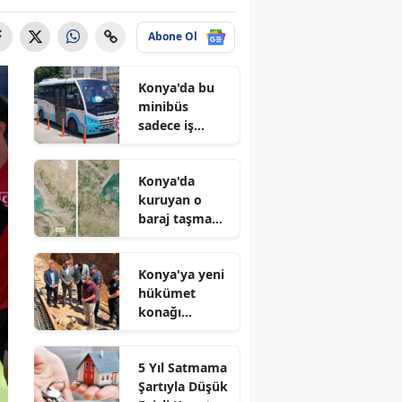
Abone Ol
Konya'da bu
minibüs
sadece iş
arayanlar için
çalışıyor!
Konya'da
kuruyan o
baraj taşma
noktasına
geldi
Konya'ya yeni
hükümet
konağı
geliyor: Temel
atıldı
5 Yıl Satmama
Şartıyla Düşük