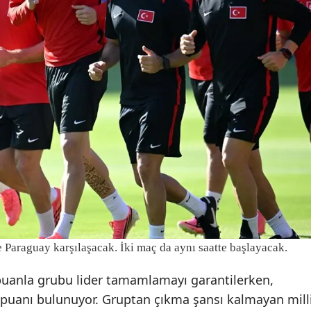
Mersin
İstanbul
İzmir
Kars
Kastamonu
Kayseri
Kırklareli
Kırşehir
Kocaeli
 Paraguay karşılaşacak. İki maç da aynı saatte başlayacak.
Konya
uanla grubu lider tamamlamayı garantilerken,
r puanı bulunuyor. Gruptan çıkma şansı kalmayan mill
Kütahya