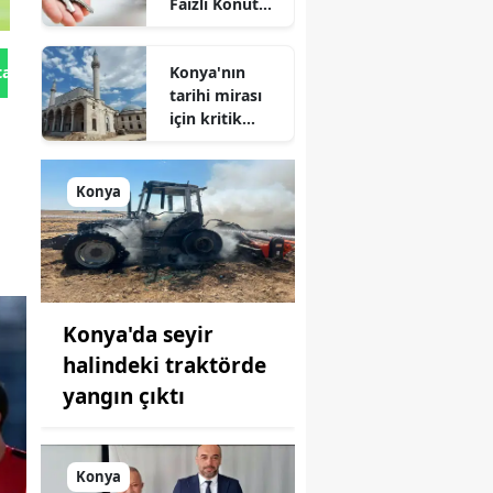
Faizli Konut
Kredisi
Geliyor!
Konya'nın
tan Gönder
tarihi mirası
için kritik
süreç: Son
durum
açıklandı
Konya
Konya'da seyir
halindeki traktörde
yangın çıktı
Konya