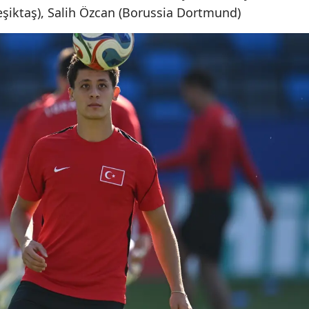
eşiktaş), Salih Özcan (Borussia Dortmund)
Yozgat
Zonguldak
Aksaray
Bayburt
Karaman
Kırıkkale
Batman
Şırnak
Bartın
Ardahan
Iğdır