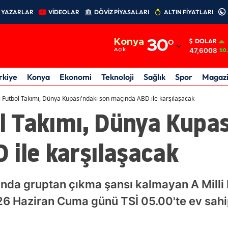
YAZARLAR
VİDEOLAR
DÖVİZ PİYASALARI
ALTIN FİYATLARI
Adana
Konya
30
°
DOLAR
Adıyaman
47,6008
Açık
%0
Afyonkarahisar
rkiye
Konya
Ekonomi
Teknoloji
Sağlık
Spor
Magaz
Ağrı
li Futbol Takımı, Dünya Kupası'ndaki son maçında ABD ile karşılaşacak
ol Takımı, Dünya Kupas
Amasya
Ankara
 ile karşılaşacak
Antalya
Artvin
nda gruptan çıkma şansı kalmayan A Milli 
Aydın
6 Haziran Cuma günü TSİ 05.00'te ev sahip
Balıkesir