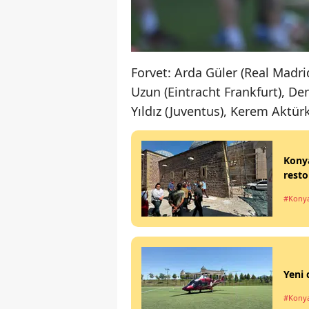
Forvet: Arda Güler (Real Madri
Uzun (Eintracht Frankfurt), De
Yıldız (Juventus), Kerem Aktü
Konya
rest
#Kony
Yeni 
#Kony