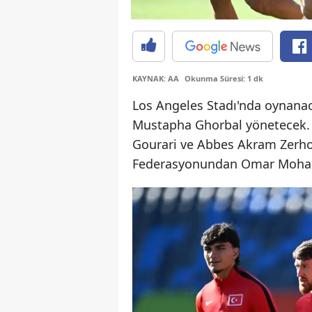
KAYNAK: AA
Okunma Süresi: 1 dk
Los Angeles Stadı'nda oynana
Mustapha Ghorbal yönetecek. G
Gourari ve Abbes Akram Zerhou
Federasyonundan Omar Moham