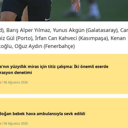
Yalova
Karabük
d), Barış Alper Yılmaz, Yunus Akgün (Galatasaray), Ca
Kilis
niz Gül (Porto), İrfan Can Kahveci (Kasımpaşa), Kenan
rkoğlu, Oğuz Aydın (Fenerbahçe)
Osmaniye
Düzce
'nın yüzyıllık miras için titiz çalışma: İki önemli eserde
orasyon denetimi
a
/ 06 Ağustos 2026
doğan bebek hava ambulansıyla sevk edildi
a
/ 06 Ağustos 2026