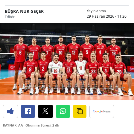
Bilecik
BÜŞRA NUR GEÇER
Yayınlanma
29 Haziran 2026 - 11:20
Editör
Bingöl
Bitlis
Bolu
Burdur
Bursa
Çanakkale
Çankırı
Çorum
Denizli
KAYNAK: AA
Okunma Süresi: 2 dk
Diyarbakır