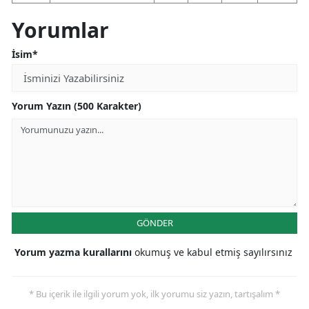
Yorumlar
Yozgat
Zonguldak
İsim*
Aksaray
Yorum Yazın (500 Karakter)
Bayburt
Karaman
Kırıkkale
Batman
GÖNDER
Şırnak
Bartın
Yorum yazma kurallarını
okumuş ve kabul etmiş sayılırsınız
Ardahan
* Bu içerik ile ilgili yorum yok, ilk yorumu siz yazın, tartışalım *
Iğdır