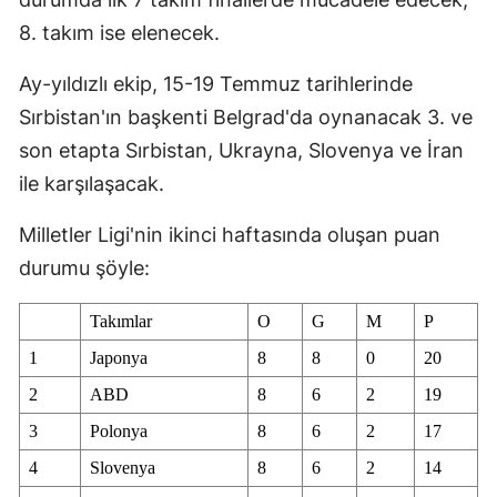
8. takım ise elenecek.
Malatya
Manisa
Ay-yıldızlı ekip, 15-19 Temmuz tarihlerinde
Sırbistan'ın başkenti Belgrad'da oynanacak 3. ve
Kahramanmaraş
son etapta Sırbistan, Ukrayna, Slovenya ve İran
Mardin
ile karşılaşacak.
Muğla
Milletler Ligi'nin ikinci haftasında oluşan puan
Muş
durumu şöyle:
Nevşehir
Takımlar
O
G
M
P
Niğde
1
Japonya
8
8
0
20
2
ABD
8
6
2
19
Ordu
3
Polonya
8
6
2
17
Rize
4
Slovenya
8
6
2
14
Sakarya