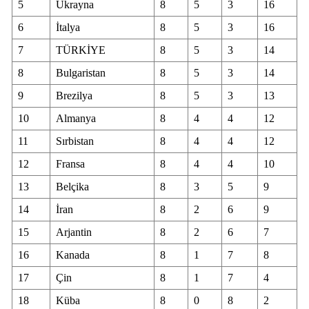
5
Ukrayna
8
5
3
16
Samsun
6
İtalya
8
5
3
16
7
TÜRKİYE
8
5
3
14
Siirt
8
Bulgaristan
8
5
3
14
Sinop
9
Brezilya
8
5
3
13
Sivas
10
Almanya
8
4
4
12
Tekirdağ
11
Sırbistan
8
4
4
12
12
Fransa
8
4
4
10
Tokat
13
Belçika
8
3
5
9
Trabzon
14
İran
8
2
6
9
Tunceli
15
Arjantin
8
2
6
7
Şanlıurfa
16
Kanada
8
1
7
8
Uşak
17
Çin
8
1
7
4
18
Küba
8
0
8
2
Van