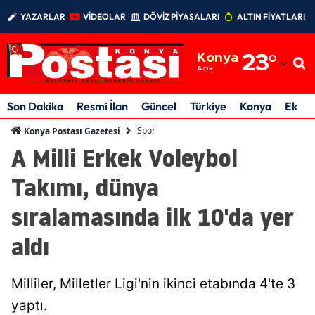
YAZARLAR
VİDEOLAR
DÖVİZ PİYASALARI
ALTIN FİYATLARI
Adana
Konya
23
°
Adıyaman
Açık
Afyonkarahisar
Son Dakika
Resmi İlan
Güncel
Türkiye
Konya
Ekon
Ağrı
Spor
Konya Postası Gazetesi
A Milli Erkek Voleybol
Amasya
Takımı, dünya
Ankara
sıralamasında ilk 10'da yer
Antalya
aldı
Artvin
Aydın
Milliler, Milletler Ligi'nin ikinci etabında 4'te 3
Balıkesir
yaptı.