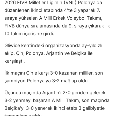
2026 FIVB Milletler Ligi'nin (VNL) Polonya'da
Edirne
düzenlenen ikinci etabında 4'te 3 yaparak 7.
Elazığ
sıraya yükselen A Milli Erkek Voleybol Takımı,
FIVB dünya sıralamasında da 9. sıraya çıkarak ilk
Erzincan
10 takım içerisine girdi.
Erzurum
Gliwice kentindeki organizasyonda ay-yıldızlı
Eskişehir
ekip, Çin, Polonya, Arjantin ve Belçika ile
Gaziantep
karşılaştı.
Giresun
İlk maçını Çin'e karşı 3-0 kazanan milliler, son
şampiyon Polonya'ya 3-2 mağlup oldu.
Gümüşhane
Hakkari
Üçüncü maçında Arjantin'i 2-0 geriden gelerek
3-2 yenmeyi başaran A Milli Takım, son maçında
Hatay
Belçika'yı 3-0 yenerek ikinci etabı 3 galibiyetle
Isparta
tamamlamış oldu.