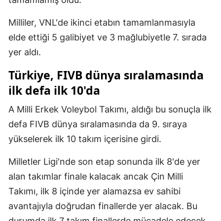
Mersin
Milliler, VNL'de ikinci etabın tamamlanmasıyla
İstanbul
elde ettiği 5 galibiyet ve 3 mağlubiyetle 7. sırada
yer aldı.
İzmir
Türkiye, FIVB dünya sıralamasında
Kars
ilk defa ilk 10'da
Kastamonu
A Milli Erkek Voleybol Takımı, aldığı bu sonuçla ilk
Kayseri
defa FIVB dünya sıralamasında da 9. sıraya
Kırklareli
yükselerek ilk 10 takım içerisine girdi.
Kırşehir
Milletler Ligi'nde son etap sonunda ilk 8'de yer
Kocaeli
alan takımlar finale kalacak ancak Çin Milli
Takımı, ilk 8 içinde yer alamazsa ev sahibi
Konya
avantajıyla doğrudan finallerde yer alacak. Bu
Kütahya
durumda ilk 7 takım finallerde mücadele edecek,