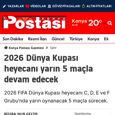
YAZARLAR
VİDEOLAR
DÖVİZ PİYASALARI
ALTIN FİYATLARI
Adana
Konya
20
°
Adıyaman
Açık
Afyonkarahisar
Son Dakika
Resmi İlan
Güncel
Türkiye
Konya
Ekon
Ağrı
Spor
Konya Postası Gazetesi
2026 Dünya Kupası
Amasya
heyecanı yarın 5 maçla
Ankara
devam edecek
Antalya
Artvin
2026 FIFA Dünya Kupası heyecanı C, D, E ve F
Aydın
Grubu'nda yarın oynanacak 5 maçla sürecek.
Balıkesir
BÜŞRA NUR GEÇER
Yayınlanma