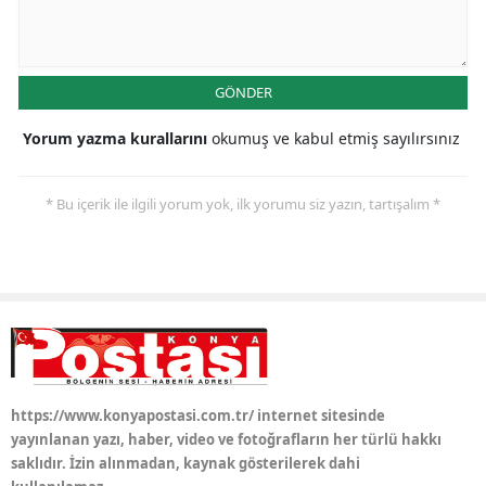
Malatya
Manisa
GÖNDER
Kahramanmaraş
Yorum yazma kurallarını
okumuş ve kabul etmiş sayılırsınız
Mardin
* Bu içerik ile ilgili yorum yok, ilk yorumu siz yazın, tartışalım *
Muğla
Muş
Nevşehir
Niğde
Ordu
https://www.konyapostasi.com.tr/ internet sitesinde
Rize
yayınlanan yazı, haber, video ve fotoğrafların her türlü hakkı
saklıdır. İzin alınmadan, kaynak gösterilerek dahi
Sakarya