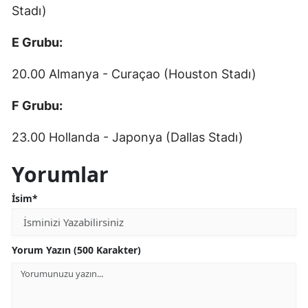
Stadı)
Mersin
E Grubu:
İstanbul
20.00 Almanya - Curaçao (Houston Stadı)
İzmir
Kars
F Grubu:
Kastamonu
23.00 Hollanda - Japonya (Dallas Stadı)
Kayseri
Yorumlar
Kırklareli
İsim*
Kırşehir
Kocaeli
Yorum Yazın (500 Karakter)
Konya
Kütahya