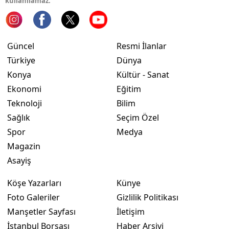
kullanılamaz.
Samsun
Siirt
Güncel
Resmi İlanlar
Sinop
Türkiye
Dünya
Konya
Kültür - Sanat
Sivas
Ekonomi
Eğitim
Tekirdağ
Teknoloji
Bilim
Sağlık
Seçim Özel
Tokat
Spor
Medya
Trabzon
Magazin
Asayiş
Tunceli
Köşe Yazarları
Künye
Şanlıurfa
Foto Galeriler
Gizlilik Politikası
Uşak
Manşetler Sayfası
İletişim
İstanbul Borsası
Haber Arşivi
Van