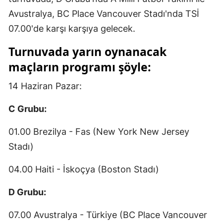
Edirne
Avustralya, BC Place Vancouver Stadı'nda TSİ
07.00'de karşı karşıya gelecek.
Elazığ
Turnuvada yarın oynanacak
Erzincan
maçların programı şöyle:
Erzurum
14 Haziran Pazar:
Eskişehir
C Grubu:
Gaziantep
01.00 Brezilya - Fas (New York New Jersey
Giresun
Stadı)
Gümüşhane
04.00 Haiti - İskoçya (Boston Stadı)
Hakkari
D Grubu:
Hatay
07.00 Avustralya - Türkiye (BC Place Vancouver
Isparta