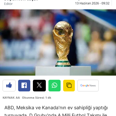
13 Haziran 2026 - 09:32
Editör
Bilecik
Bingöl
Bitlis
Bolu
Burdur
Bursa
Çanakkale
Çankırı
Çorum
KAYNAK: AA
Okunma Süresi: 1 dk
Denizli
ABD, Meksika ve Kanada'nın ev sahipliği yaptığı
Diyarbakır
turnuvada, D Grubu'nda A Milli Futbol Takımı ile