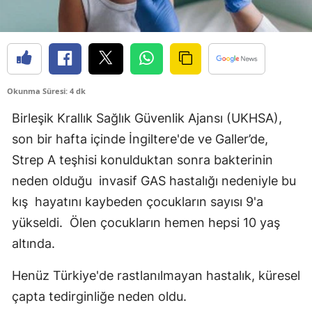
Edirne
Elazığ
Erzincan
Okunma Süresi: 4 dk
Erzurum
Birleşik Krallık Sağlık Güvenlik Ajansı (UKHSA),
Eskişehir
son bir hafta içinde İngiltere'de ve Galler’de,
Strep A teşhisi konulduktan sonra bakterinin
Gaziantep
neden olduğu invasif GAS hastalığı nedeniyle bu
Giresun
kış hayatını kaybeden çocukların sayısı 9'a
Gümüşhane
yükseldi. Ölen çocukların hemen hepsi 10 yaş
altında.
Hakkari
Hatay
Henüz Türkiye'de rastlanılmayan hastalık, küresel
çapta tedirginliğe neden oldu.
Isparta