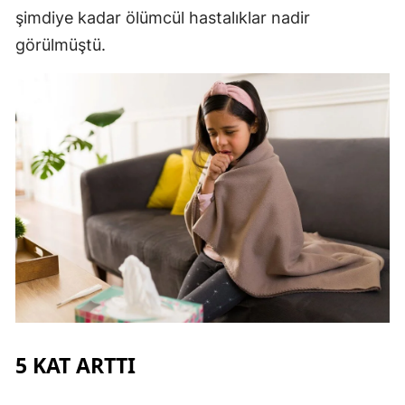
şimdiye kadar ölümcül hastalıklar nadir
Malatya
görülmüştü.
Manisa
Kahramanmaraş
Mardin
Muğla
Muş
Nevşehir
Niğde
Ordu
5 KAT ARTTI
Rize
Sakarya