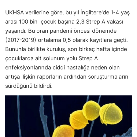
Samsun
UKHSA verilerine göre, bu yıl İngiltere'de 1-4 yaş
arası 100 bin çocuk başına 2,3 Strep A vakası
Siirt
yaşandı. Bu oran pandemi öncesi dönemde
Sinop
(2017-2019) ortalama 0,5 olarak kayıtlara geçti.
Sivas
Bununla birlikte kuruluş, son birkaç hafta içinde
çocuklarda alt solunum yolu Strep A
Tekirdağ
enfeksiyonlarında ciddi hastalığa neden olan
Tokat
artışa ilişkin raporların ardından soruşturmaların
sürdüğünü bildirdi.
Trabzon
Tunceli
Şanlıurfa
Uşak
Van