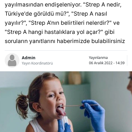
yayılmasından endişeleniyor. "Strep A nedir,
Bilecik
Türkiye'de görüldü mü?", "Strep A nasıl
Bingöl
yayılır?", "Strep A'nın belirtileri nelerdir?" ve
Bitlis
"Strep A hangi hastalıklara yol açar?" gibi
soruların yanıtlarını haberimizde bulabilirsiniz
Bolu
Burdur
Admin
Yayınlanma
06 Aralık 2022 - 14:39
Yayın Koordinatörü
Bursa
Çanakkale
Çankırı
Çorum
Denizli
Diyarbakır