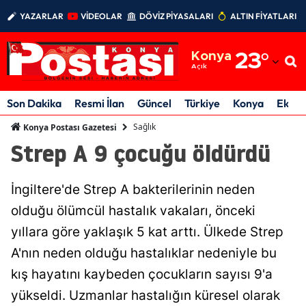
YAZARLAR
VİDEOLAR
DÖVİZ PİYASALARI
ALTIN FİYATLARI
Adana
Konya
23
°
Adıyaman
Açık
Afyonkarahisar
Son Dakika
Resmi İlan
Güncel
Türkiye
Konya
Ekon
Ağrı
Sağlık
Konya Postası Gazetesi
Strep A 9 çocuğu öldürdü
Amasya
Ankara
İngiltere'de Strep A bakterilerinin neden
Antalya
olduğu ölümcül hastalık vakaları, önceki
yıllara göre yaklaşık 5 kat arttı. Ülkede Strep
Artvin
A'nın neden olduğu hastalıklar nedeniyle bu
Aydın
kış hayatını kaybeden çocukların sayısı 9'a
Balıkesir
yükseldi. Uzmanlar hastalığın küresel olarak