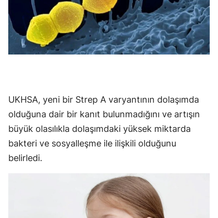
Yozgat
Zonguldak
Aksaray
Bayburt
Karaman
UKHSA, yeni bir Strep A varyantının dolaşımda
olduğuna dair bir kanıt bulunmadığını ve artışın
Kırıkkale
büyük olasılıkla dolaşımdaki yüksek miktarda
Batman
bakteri ve sosyalleşme ile ilişkili olduğunu
Şırnak
belirledi.
Bartın
Ardahan
Iğdır