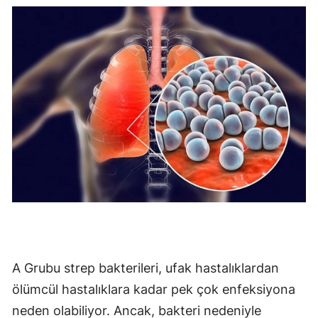
Mersin
İstanbul
İzmir
Kars
Kastamonu
Kayseri
Kırklareli
Kırşehir
Kocaeli
A Grubu strep bakterileri, ufak hastalıklardan
Konya
ölümcül hastalıklara kadar pek çok enfeksiyona
neden olabiliyor. Ancak, bakteri nedeniyle
Kütahya