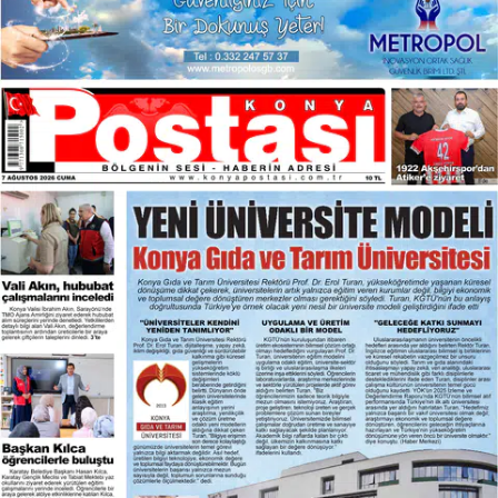
Samsun
Siirt
Sinop
Sivas
Tekirdağ
Tokat
Trabzon
Tunceli
Şanlıurfa
Uşak
Van