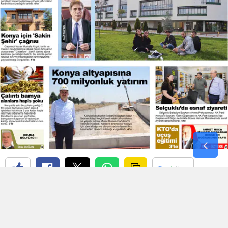
Yozgat
Zonguldak
Aksaray
Bayburt
Karaman
Kırıkkale
Batman
Şırnak
Bartın
Ardahan
Iğdır