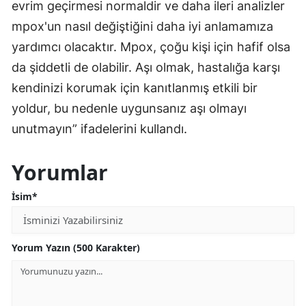
evrim geçirmesi normaldir ve daha ileri analizler
Mersin
mpox'un nasıl değiştiğini daha iyi anlamamıza
yardımcı olacaktır. Mpox, çoğu kişi için hafif olsa
İstanbul
da şiddetli de olabilir. Aşı olmak, hastalığa karşı
İzmir
kendinizi korumak için kanıtlanmış etkili bir
Kars
yoldur, bu nedenle uygunsanız aşı olmayı
unutmayın” ifadelerini kullandı.
Kastamonu
Kayseri
Yorumlar
Kırklareli
İsim*
Kırşehir
Kocaeli
Yorum Yazın (500 Karakter)
Konya
Kütahya