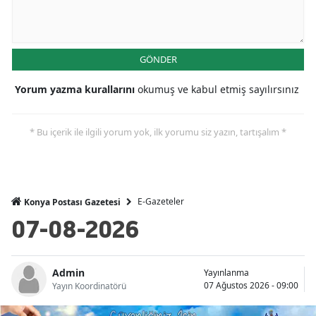
Malatya
Manisa
GÖNDER
Kahramanmaraş
Yorum yazma kurallarını
okumuş ve kabul etmiş sayılırsınız
Mardin
* Bu içerik ile ilgili yorum yok, ilk yorumu siz yazın, tartışalım *
Muğla
Muş
Nevşehir
E-Gazeteler
Konya Postası Gazetesi
07-08-2026
Niğde
Ordu
Admin
Yayınlanma
Rize
07 Ağustos 2026 - 09:00
Yayın Koordinatörü
Sakarya