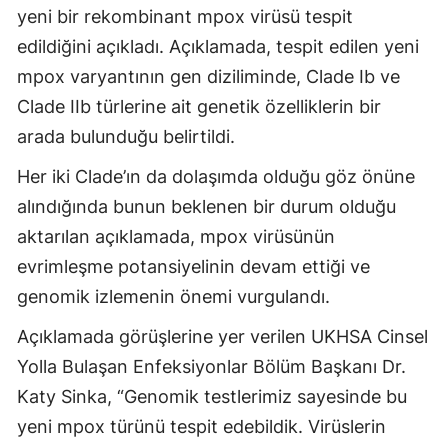
yeni bir rekombinant mpox virüsü tespit
Edirne
edildiğini açıkladı. Açıklamada, tespit edilen yeni
Elazığ
mpox varyantının gen diziliminde, Clade Ib ve
Clade IIb türlerine ait genetik özelliklerin bir
Erzincan
arada bulunduğu belirtildi.
Erzurum
Her iki Clade’ın da dolaşımda olduğu göz önüne
Eskişehir
alındığında bunun beklenen bir durum olduğu
Gaziantep
aktarılan açıklamada, mpox virüsünün
evrimleşme potansiyelinin devam ettiği ve
Giresun
genomik izlemenin önemi vurgulandı.
Gümüşhane
Açıklamada görüşlerine yer verilen UKHSA Cinsel
Hakkari
Yolla Bulaşan Enfeksiyonlar Bölüm Başkanı Dr.
Hatay
Katy Sinka, “Genomik testlerimiz sayesinde bu
yeni mpox türünü tespit edebildik. Virüslerin
Isparta