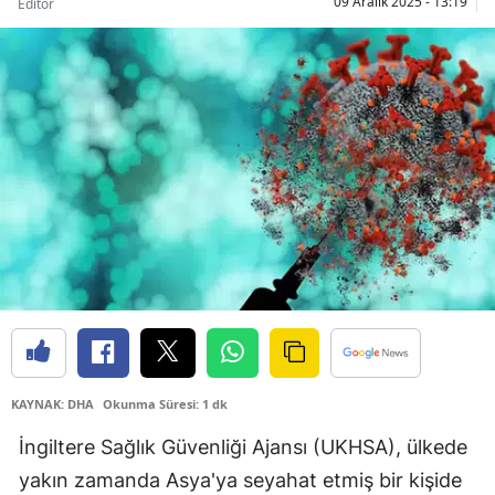
09 Aralık 2025 - 13:19
Editör
Bilecik
Bingöl
Bitlis
Bolu
Burdur
Bursa
Çanakkale
Çankırı
Çorum
KAYNAK: DHA
Okunma Süresi: 1 dk
Denizli
İngiltere Sağlık Güvenliği Ajansı (UKHSA), ülkede
Diyarbakır
yakın zamanda Asya'ya seyahat etmiş bir kişide