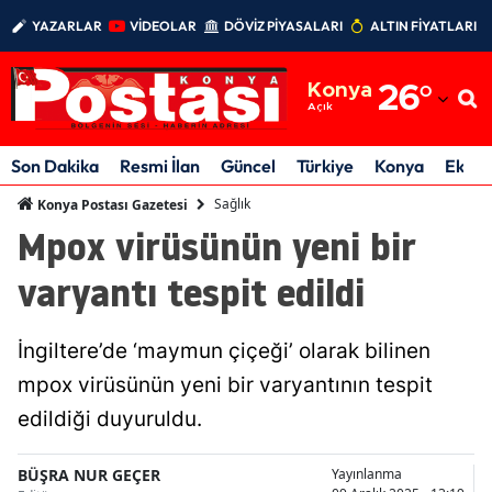
YAZARLAR
VİDEOLAR
DÖVİZ PİYASALARI
ALTIN FİYATLARI
Adana
Konya
26
°
Adıyaman
Açık
Afyonkarahisar
Son Dakika
Resmi İlan
Güncel
Türkiye
Konya
Ekon
Ağrı
Sağlık
Konya Postası Gazetesi
Mpox virüsünün yeni bir
Amasya
varyantı tespit edildi
Ankara
Antalya
İngiltere’de ‘maymun çiçeği’ olarak bilinen
Artvin
mpox virüsünün yeni bir varyantının tespit
edildiği duyuruldu.
Aydın
Balıkesir
BÜŞRA NUR GEÇER
Yayınlanma