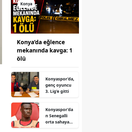
Konya
Konya’da eğlence
mekanında kavga: 1
ölü
Konyaspor’da,
genç oyuncu
3. Lig’e gitti
Konyaspor’da
n Senegalli
orta sahaya
teklif