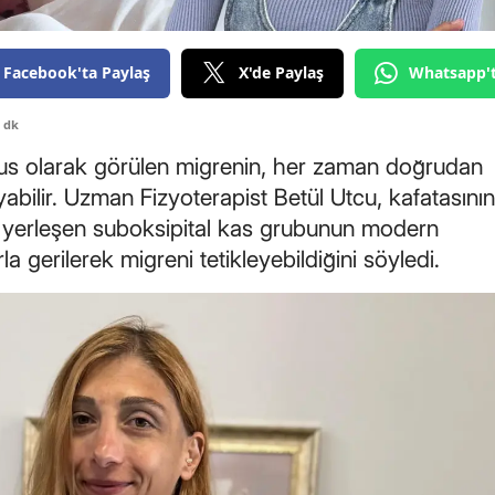
Edirne
Elazığ
Facebook'ta Paylaş
X'de Paylaş
Whatsapp'
Erzincan
 dk
bus olarak görülen migrenin, her zaman doğrudan
Erzurum
ayabilir. Uzman Fizyoterapist Betül Utcu, kafatasının
Eskişehir
 yerleşen suboksipital kas grubunun modern
Gaziantep
la gerilerek migreni tetikleyebildiğini söyledi.
Giresun
Gümüşhane
Hakkari
Hatay
Isparta