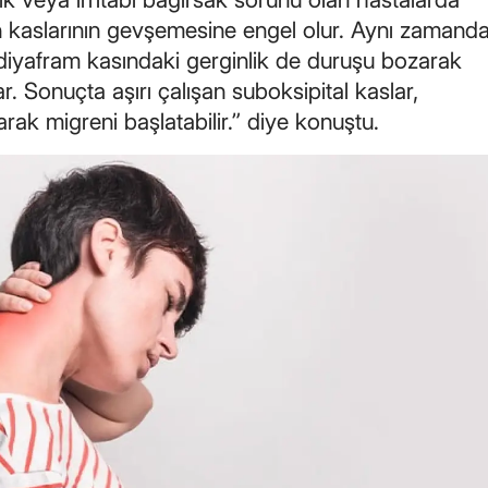
n kaslarının gevşemesine engel olur. Aynı zamand
Yalova
e diyafram kasındaki gerginlik de duruşu bozarak
. Sonuçta aşırı çalışan suboksipital kaslar,
Karabük
arak migreni başlatabilir.” diye konuştu.
Kilis
Osmaniye
Düzce