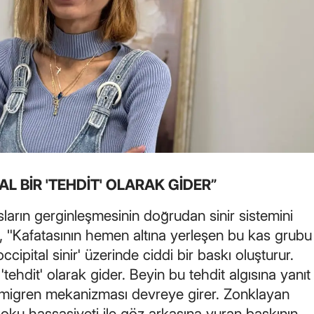
Mersin
İstanbul
İzmir
Kars
Kastamonu
Kayseri
AL BİR 'TEHDİT' OLARAK GİDER”
Kırklareli
arın gerginleşmesinin doğrudan sinir sistemini
Kırşehir
cu, "Kafatasının hemen altına yerleşen bu kas grubu
Kocaeli
ccipital sinir' üzerinde ciddi bir baskı oluşturur.
tehdit' olarak gider. Beyin bu tehdit algısına yanıt
Konya
 migren mekanizması devreye girer. Zonklayan
Kütahya
e koku hassasiyeti ile göz arkasına vuran baskının