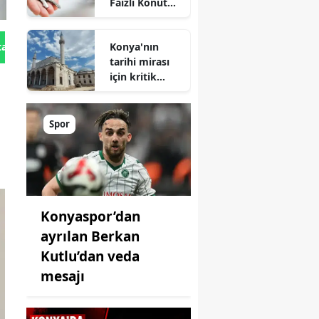
Faizli Konut
Kredisi
Geliyor!
Konya'nın
tan Gönder
tarihi mirası
için kritik
süreç: Son
durum
açıklandı
Spor
Konyaspor’dan
ayrılan Berkan
Kutlu’dan veda
mesajı