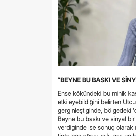
“BEYNE BU BASKI VE SİNY
Ense kökündeki bu minik kasl
etkileyebildiğini belirten Ut
gerginleştiğinde, bölgedeki 'o
Beyne bu baskı ve sinyal bir '
verdiğinde ise sonuç olarak
tipte baş ağrısı, ışık, ses v