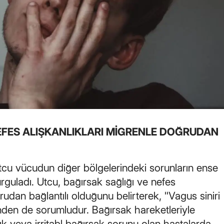
Yozgat
Zonguldak
Aksaray
Bayburt
Karaman
Kırıkkale
NEFES ALIŞKANLIKLARI MİGRENLE DOĞRUDAN
Batman
Şırnak
tcu vücudun diğer bölgelerindeki sorunların ense
urguladı. Utcu, bağırsak sağlığı ve nefes
Bartın
ğrudan bağlantılı olduğunu belirterek, "Vagus siniri
Ardahan
den de sorumludur. Bağırsak hareketleriyle
zlık veya irritabl bağırsak sorunu olan hastalarda
Iğdır