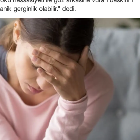
ik gerginlik olabilir." dedi.
Malatya
Manisa
Kahramanmaraş
Mardin
Muğla
Muş
Nevşehir
Niğde
Ordu
Rize
Sakarya