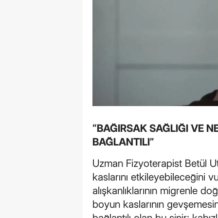
“BAĞIRSAK SAĞLIĞI VE 
BAĞLANTILI”
Uzman Fizyoterapist Betül U
kaslarını etkileyebileceğini v
alışkanlıklarının migrenle do
boyun kaslarının gevşemesin
bağlantılı olan bu sinir; kabı