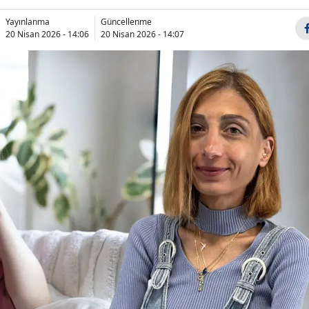
Bilecik
Yayınlanma
Güncellenme
20 Nisan 2026 - 14:06
20 Nisan 2026 - 14:07
Bingöl
Bitlis
Bolu
Burdur
Bursa
Çanakkale
Çankırı
Çorum
Denizli
Diyarbakır