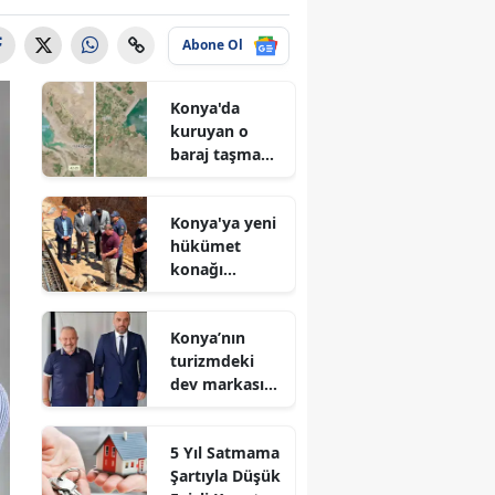
Abone Ol
Konya'da
kuruyan o
baraj taşma
noktasına
geldi
Konya'ya yeni
hükümet
konağı
geliyor: Temel
atıldı
Konya’nın
turizmdeki
dev markası
Nusret Argun,
Et sektöründe
5 Yıl Satmama
de zirveye
Şartıyla Düşük
oynuyor