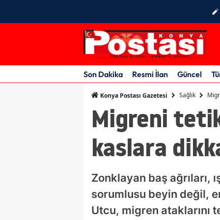
Son Dakika
Resmi İlan
Güncel
Tü
Sağlık
Migr
Konya Postası Gazetesi
Migreni teti
kaslara dikk
Zonklayan baş ağrıları, 
sorumlusu beyin değil, e
Utcu, migren ataklarını t