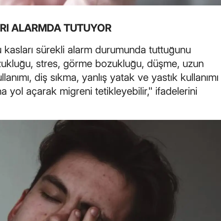
Samsun
ARI ALARMDA TUTUYOR
Siirt
bu kasları sürekli alarm durumunda tuttuğunu
Sinop
zukluğu, stres, görme bozukluğu, düşme, uzun
ullanımı, diş sıkma, yanlış yatak ve yastık kullanımı
Sivas
a yol açarak migreni tetikleyebilir," ifadelerini
Tekirdağ
Tokat
Trabzon
Tunceli
Şanlıurfa
Uşak
Van