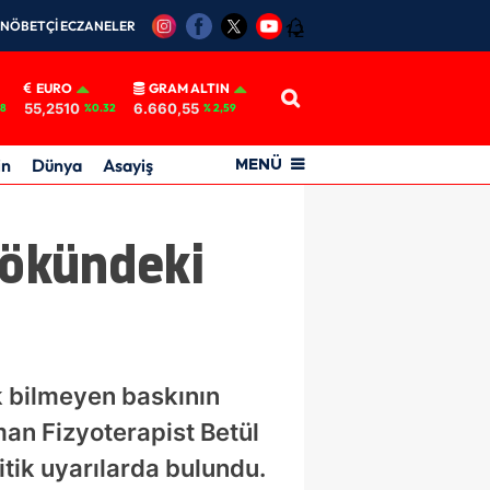
NÖBETÇİ ECZANELER
12
EURO
GRAM ALTIN
55,2510
6.660,55
18
%0.32
% 2,59
in
Dünya
Asayiş
MENÜ
kökündeki
k bilmeyen baskının
man Fizyoterapist Betül
itik uyarılarda bulundu.