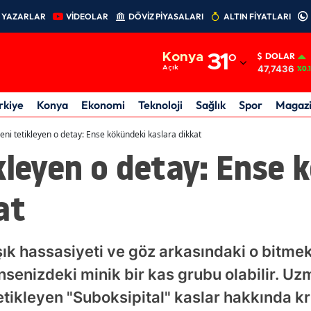
YAZARLAR
VİDEOLAR
DÖVİZ PİYASALARI
ALTIN FİYATLARI
Adana
Konya
31
°
DOLAR
Adıyaman
47,7436
Açık
%0.
Afyonkarahisar
rkiye
Konya
Ekonomi
Teknoloji
Sağlık
Spor
Magaz
Ağrı
eni tetikleyen o detay: Ense kökündeki kaslara dikkat
kleyen o detay: Ense 
Amasya
Ankara
at
Antalya
Artvin
ışık hassasiyeti ve göz arkasındaki o bitme
Aydın
nsenizdeki minik bir kas grubu olabilir. Uz
etikleyen "Suboksipital" kaslar hakkında kr
Balıkesir