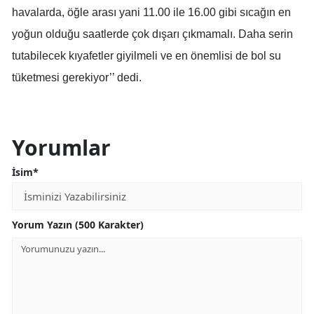
havalarda, öğle arası yani 11.00 ile 16.00 gibi sıcağın en
Samsun
yoğun olduğu saatlerde çok dışarı çıkmamalı. Daha serin
Siirt
tutabilecek kıyafetler giyilmeli ve en önemlisi de bol su
tüketmesi gerekiyor’’ dedi.
Sinop
Sivas
Tekirdağ
Yorumlar
Tokat
İsim*
Trabzon
Yorum Yazın (500 Karakter)
Tunceli
Şanlıurfa
Uşak
Van