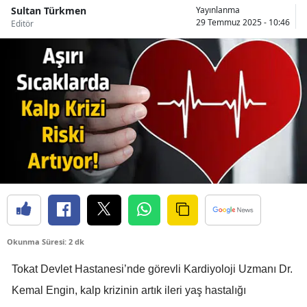
Sultan Türkmen
Yayınlanma
Bilecik
29 Temmuz 2025 - 10:46
Editör
Bingöl
Bitlis
Bolu
Burdur
Bursa
Çanakkale
Çankırı
Çorum
Okunma Süresi: 2 dk
Denizli
Tokat Devlet Hastanesi’nde görevli Kardiyoloji Uzmanı Dr.
Kemal Engin, kalp krizinin artık ileri yaş hastalığı
Diyarbakır