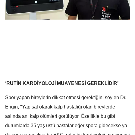
Mersin
İstanbul
İzmir
Kars
Kastamonu
Kayseri
Kırklareli
‘RUTİN KARDİYOLOJİ MUAYENESİ GEREKLİDİR’
Kırşehir
Spor yapan bireylerin dikkat etmesi gerektiğini söylen Dr.
Engin, "Yapısal olarak kalp hastalığı olan bireylerde
Kocaeli
aslında ani kalp ölümleri görülüyor. Özellikle bu gibi
Konya
durumlarda 35 yaş üstü hastalar eğer spora gidecekse ya
Kütahya
da spor yapacaksa bir EKG, rutin bir kardiyoloji muayenesi