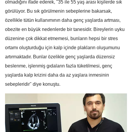
olmadığını ifade ederek, "35 ile 55 yaş arası kişilerde sık
Edirne
görülüyor. Bu sık görülmenin sebeplerine bakarsak,
Elazığ
özellikle tütün kullanımının daha genç yaşlarda artması,
obezite en büyük nedenlerde bir tanesidir. Bireylerin uyku
Erzincan
düzenine çok dikkat etmemesi, bunların hepsi bir stres
Erzurum
ortamı oluşturduğu için kalp içinde plakların oluşumunu
Eskişehir
artırmaktadır. Bunlar özelikle genç yaşlarda düzensiz
beslenme, işlenmiş gıdaların fazla tüketilmesi, genç
Gaziantep
yaşlarda kalp krizini daha da az yaşlara inmesinin
Giresun
sebepleridir" diye konuştu.
Gümüşhane
Hakkari
Hatay
Isparta