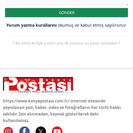
Yozgat
GÖNDER
Zonguldak
Yorum yazma kurallarını
okumuş ve kabul etmiş sayılırsınız
Aksaray
* Bu içerik ile ilgili yorum yok, ilk yorumu siz yazın, tartışalım *
Bayburt
Karaman
Kırıkkale
Batman
Şırnak
https://www.konyapostasi.com.tr/ internet sitesinde
yayınlanan yazı, haber, video ve fotoğrafların her türlü hakkı
Bartın
saklıdır. İzin alınmadan, kaynak gösterilerek dahi
Ardahan
kullanılamaz.
Iğdır