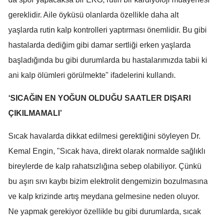
Malatya
gereklidir. Aile öyküsü olanlarda özellikle daha alt
yaşlarda rutin kalp kontrolleri yaptırması önemlidir. Bu gibi
Manisa
hastalarda dediğim gibi damar sertliği erken yaşlarda
Kahramanmaraş
başladığında bu gibi durumlarda bu hastalarımızda tabii ki
Mardin
ani kalp ölümleri görülmekte" ifadelerini kullandı.
Muğla
‘SICAĞIN EN YOĞUN OLDUĞU SAATLER DIŞARI
ÇIKILMAMALI’
Muş
Nevşehir
Sıcak havalarda dikkat edilmesi gerektiğini söyleyen Dr.
Kemal Engin, "Sıcak hava, direkt olarak normalde sağlıklı
Niğde
bireylerde de kalp rahatsızlığına sebep olabiliyor. Çünkü
Ordu
bu aşırı sıvı kaybı bizim elektrolit dengemizin bozulmasına
Rize
ve kalp krizinde artış meydana gelmesine neden oluyor.
Ne yapmak gerekiyor özellikle bu gibi durumlarda, sıcak
Sakarya