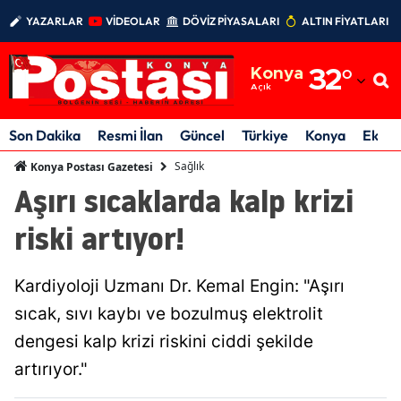
YAZARLAR
VİDEOLAR
DÖVİZ PİYASALARI
ALTIN FİYATLARI
Adana
Konya
32
°
Adıyaman
Açık
Afyonkarahisar
Son Dakika
Resmi İlan
Güncel
Türkiye
Konya
Ekon
Ağrı
Sağlık
Konya Postası Gazetesi
Aşırı sıcaklarda kalp krizi
Amasya
riski artıyor!
Ankara
Antalya
Kardiyoloji Uzmanı Dr. Kemal Engin: "Aşırı
Artvin
sıcak, sıvı kaybı ve bozulmuş elektrolit
dengesi kalp krizi riskini ciddi şekilde
Aydın
artırıyor."
Balıkesir