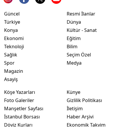
Yalova
Güncel
Resmi İlanlar
Türkiye
Dünya
Karabük
Konya
Kültür - Sanat
Kilis
Ekonomi
Eğitim
Teknoloji
Bilim
Osmaniye
Sağlık
Seçim Özel
Düzce
Spor
Medya
Magazin
Asayiş
Köşe Yazarları
Künye
Foto Galeriler
Gizlilik Politikası
Manşetler Sayfası
İletişim
İstanbul Borsası
Haber Arşivi
Döviz Kurları
Ekonomik Takvim