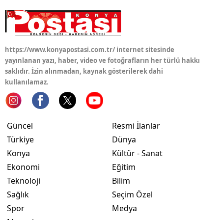
Edirne
Elazığ
https://www.konyapostasi.com.tr/ internet sitesinde
Erzincan
yayınlanan yazı, haber, video ve fotoğrafların her türlü hakkı
saklıdır. İzin alınmadan, kaynak gösterilerek dahi
Erzurum
kullanılamaz.
Eskişehir
Gaziantep
Güncel
Resmi İlanlar
Giresun
Türkiye
Dünya
Konya
Kültür - Sanat
Gümüşhane
Ekonomi
Eğitim
Hakkari
Teknoloji
Bilim
Hatay
Sağlık
Seçim Özel
Spor
Medya
Isparta