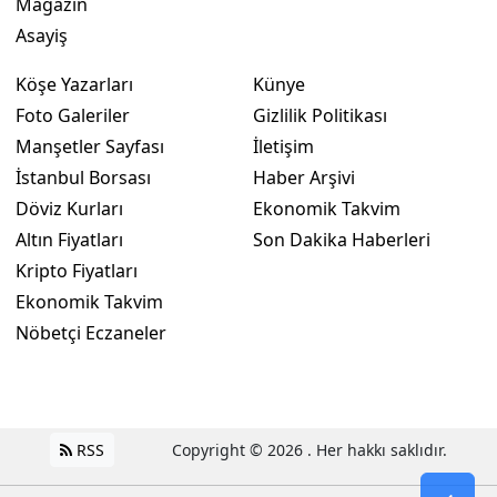
Magazin
Mersin
Asayiş
İstanbul
Köşe Yazarları
Künye
Foto Galeriler
Gizlilik Politikası
İzmir
Manşetler Sayfası
İletişim
Kars
İstanbul Borsası
Haber Arşivi
Döviz Kurları
Ekonomik Takvim
Kastamonu
Altın Fiyatları
Son Dakika Haberleri
Kayseri
Kripto Fiyatları
Ekonomik Takvim
Kırklareli
Nöbetçi Eczaneler
Kırşehir
Kocaeli
Konya
RSS
Copyright © 2026 . Her hakkı saklıdır.
Kütahya