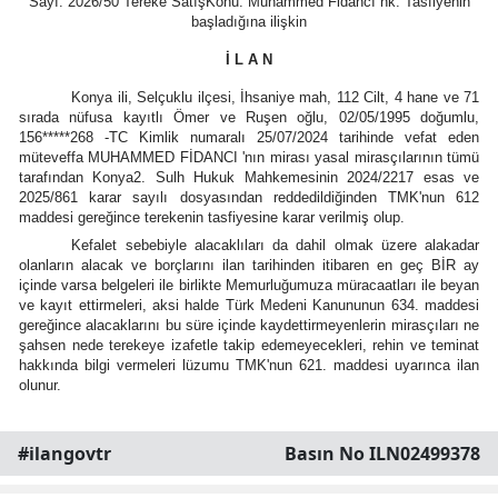
Sayı:
2026/50 Tereke SatışKonu: Muhammed Fidancı hk. Tasfiyenin
başladığına ilişkin
Bilecik
İ L A N
Bingöl
Konya ili, Selçuklu ilçesi, İhsaniye mah, 112 Cilt, 4 hane ve 71
Bitlis
sırada nüfusa kayıtlı Ömer ve Ruşen oğlu, 02/05/1995 doğumlu,
156*****268 -TC Kimlik numaralı 25/07/2024 tarihinde vefat eden
müteveffa MUHAMMED FİDANCI 'nın mirası yasal mirasçılarının tümü
Bolu
tarafından Konya2. Sulh Hukuk Mahkemesinin 2024/2217 esas ve
2025/861 karar sayılı dosyasından reddedildiğinden TMK'nun 612
Burdur
maddesi gereğince terekenin tasfiyesine karar verilmiş olup.
Kefalet sebebiyle alacaklıları da dahil olmak üzere alakadar
Bursa
olanların alacak ve borçlarını ilan tarihinden itibaren en geç BİR ay
içinde varsa belgeleri ile birlikte Memurluğumuza müracaatları ile beyan
Çanakkale
ve kayıt ettirmeleri, aksi halde Türk Medeni Kanununun 634. maddesi
gereğince alacaklarını bu süre içinde kaydettirmeyenlerin mirasçıları ne
Çankırı
şahsen nede terekeye izafetle takip edemeyecekleri, rehin ve teminat
hakkında bilgi vermeleri lüzumu TMK'nun 621. maddesi uyarınca ilan
olunur.
Çorum
Denizli
#ilangovtr
Basın No ILN02499378
Diyarbakır