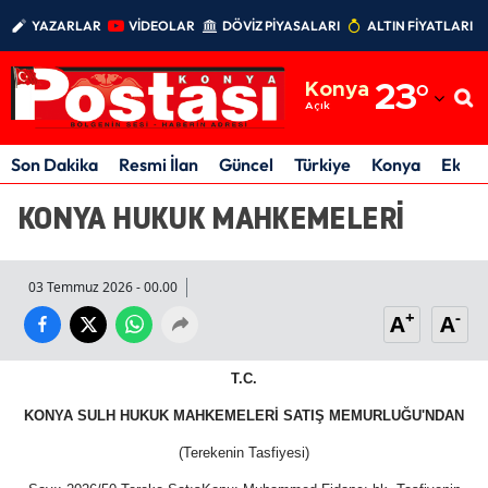
YAZARLAR
VİDEOLAR
DÖVİZ PİYASALARI
ALTIN FİYATLARI
Adana
Konya
23
°
Adıyaman
Açık
Afyonkarahisar
Son Dakika
Resmi İlan
Güncel
Türkiye
Konya
Ekon
Ağrı
KONYA HUKUK MAHKEMELERİ
Amasya
03 Temmuz 2026 - 00.00
Ankara
+
-
A
A
Antalya
Artvin
T.C.
KONYA SULH HUKUK MAHKEMELERİ SATIŞ MEMURLUĞU'NDAN
Aydın
(Terekenin Tasfiyesi)
Balıkesir