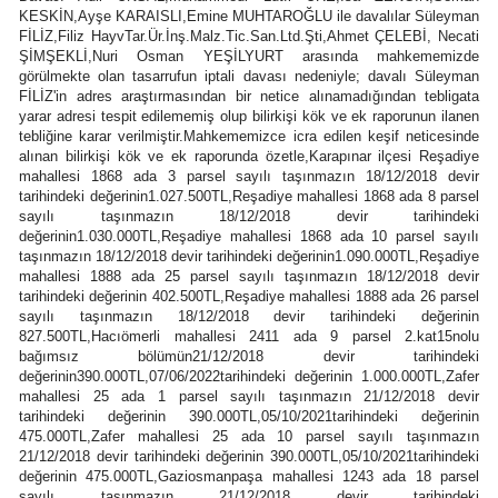
KESKİN,Ayşe KARAISLI,Emine MUHTAROĞLU ile davalılar Süleyman
Bilecik
FİLİZ,Filiz HayvTar.Ür.İnş.Malz.Tic.San.Ltd.Şti,Ahmet ÇELEBİ, Necati
ŞİMŞEKLİ,Nuri Osman YEŞİLYURT arasında mahkememizde
Bingöl
görülmekte olan tasarrufun iptali davası nedeniyle; davalı Süleyman
FİLİZ'in adres araştırmasından bir netice alınamadığından tebligata
Bitlis
yarar adresi tespit edilememiş olup bilirkişi kök ve ek raporunun ilanen
tebliğine karar verilmiştir.Mahkememizce icra edilen keşif neticesinde
alınan bilirkişi kök ve ek raporunda özetle,Karapınar ilçesi Reşadiye
Bolu
mahallesi 1868 ada 3 parsel sayılı taşınmazın 18/12/2018 devir
tarihindeki değerinin1.027.500TL,Reşadiye mahallesi 1868 ada 8 parsel
Burdur
sayılı taşınmazın 18/12/2018 devir tarihindeki
değerinin1.030.000TL,Reşadiye mahallesi 1868 ada 10 parsel sayılı
Bursa
taşınmazın 18/12/2018 devir tarihindeki değerinin1.090.000TL,Reşadiye
mahallesi 1888 ada 25 parsel sayılı taşınmazın 18/12/2018 devir
Çanakkale
tarihindeki değerinin 402.500TL,Reşadiye mahallesi 1888 ada 26 parsel
sayılı taşınmazın 18/12/2018 devir tarihindeki değerinin
827.500TL,Hacıömerli mahallesi 2411 ada 9 parsel 2.kat15nolu
Çankırı
bağımsız bölümün21/12/2018 devir tarihindeki
değerinin390.000TL,07/06/2022tarihindeki değerinin 1.000.000TL,Zafer
Çorum
mahallesi 25 ada 1 parsel sayılı taşınmazın 21/12/2018 devir
tarihindeki değerinin 390.000TL,05/10/2021tarihindeki değerinin
Denizli
475.000TL,Zafer mahallesi 25 ada 10 parsel sayılı taşınmazın
21/12/2018 devir tarihindeki değerinin 390.000TL,05/10/2021tarihindeki
değerinin 475.000TL,Gaziosmanpaşa mahallesi 1243 ada 18 parsel
Diyarbakır
sayılı taşınmazın 21/12/2018 devir tarihindeki