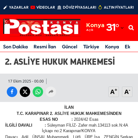
YAZARLAR
VİDEOLAR
DÖVİZ PİYASALARI
ALTIN FİYATLARI
Adana
Konya
31
°
Adıyaman
Açık
Afyonkarahisar
Son Dakika
Resmi İlan
Güncel
Türkiye
Konya
Ekon
Ağrı
2. ASLİYE HUKUK MAHKEMESİ
Amasya
17 Ekim 2025 - 00.00
Ankara
+
-
A
A
Antalya
Artvin
İLAN
T.C. KARAPINAR 2. ASLİYE HUKUK MAHKEMESİNDEN
Aydın
ESAS NO
:
2024/42 Esas
İLGİLİ DAVALI
:
Süleyman FİLİZ- Zafer mah.134113 sok.N:4A
İçkapı no:2 Karapınar/KONYA
Balıkesir
Davacı Adil ÜNSAL,Muhammedi Lütfi ÜRE,İsa ZENGİN,Serkan