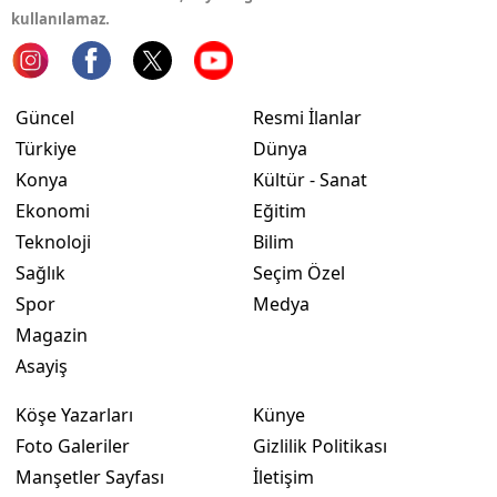
kullanılamaz.
Mersin
İstanbul
Güncel
Resmi İlanlar
İzmir
Türkiye
Dünya
Kars
Konya
Kültür - Sanat
Ekonomi
Eğitim
Kastamonu
Teknoloji
Bilim
Kayseri
Sağlık
Seçim Özel
Spor
Medya
Kırklareli
Magazin
Kırşehir
Asayiş
Kocaeli
Köşe Yazarları
Künye
Konya
Foto Galeriler
Gizlilik Politikası
Manşetler Sayfası
İletişim
Kütahya