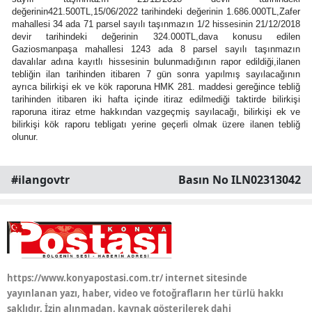
değerinin421.500TL,15/06/2022 tarihindeki değerinin 1.686.000TL,Zafer
Edirne
mahallesi 34 ada 71 parsel sayılı taşınmazın 1/2 hissesinin 21/12/2018
devir tarihindeki değerinin 324.000TL,dava konusu edilen
Elazığ
Gaziosmanpaşa mahallesi 1243 ada 8 parsel sayılı taşınmazın
davalılar adına kayıtlı hissesinin bulunmadığının rapor edildiği,ilanen
Erzincan
tebliğin ilan tarihinden itibaren 7 gün sonra yapılmış sayılacağının
ayrıca bilirkişi ek ve kök raporuna HMK 281. maddesi gereğince tebliğ
tarihinden itibaren iki hafta içinde itiraz edilmediği taktirde bilirkişi
Erzurum
raporuna itiraz etme hakkından vazgeçmiş sayılacağı, bilirkişi ek ve
bilirkişi kök raporu tebligatı yerine geçerli olmak üzere ilanen tebliğ
Eskişehir
olunur.
Gaziantep
#ilangovtr
Basın No ILN02313042
Giresun
Gümüşhane
Hakkari
Hatay
https://www.konyapostasi.com.tr/ internet sitesinde
yayınlanan yazı, haber, video ve fotoğrafların her türlü hakkı
Isparta
saklıdır. İzin alınmadan, kaynak gösterilerek dahi