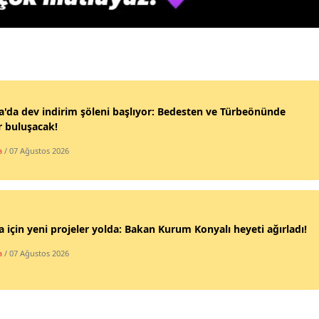
Yalova
Karabük
Kilis
'da dev indirim şöleni başlıyor: Bedesten ve Türbeönünde
Osmaniye
r buluşacak!
Düzce
a
/ 07 Ağustos 2026
 için yeni projeler yolda: Bakan Kurum Konyalı heyeti ağırladı!
a
/ 07 Ağustos 2026