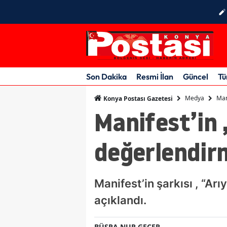
Son Dakika
Resmi İlan
Güncel
Tü
Medya
Man
Konya Postası Gazetesi
Manifest’in
değerlendirm
Manifest’in şarkısı , “Ar
açıklandı.
BÜŞRA NUR GEÇER