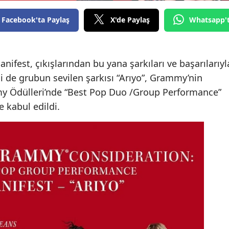
Edirne
Facebook'ta Paylaş
X'de Paylaş
Whatsapp'
Elazığ
Erzincan
anifest, çıkışlarından bu yana şarkıları ve başarılarıyl
Erzurum
 de grubun sevilen şarkısı “Arıyo”, Grammy’nin
y Ödülleri’nde “Best Pop Duo /Group Performance”
Eskişehir
 kabul edildi.
Gaziantep
Giresun
Gümüşhane
Hakkari
Hatay
Isparta