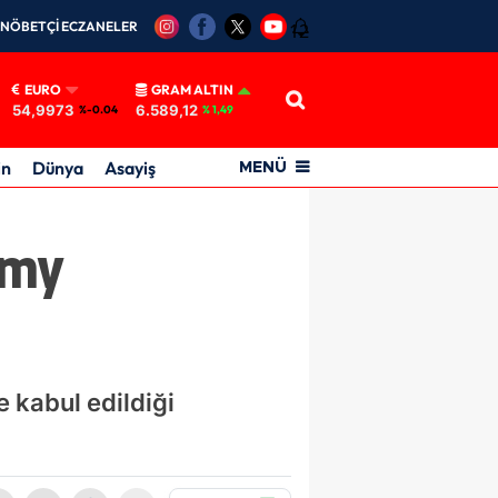
NÖBETÇİ ECZANELER
12
EURO
GRAM ALTIN
54,9973
6.589,12
%-0.04
% 1,49
in
Dünya
Asayiş
MENÜ
mmy
e kabul edildiği