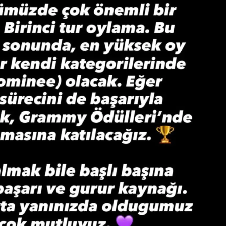
Yozgat
Zonguldak
Aksaray
Bayburt
Karaman
Kırıkkale
Batman
Şırnak
Bartın
Ardahan
Iğdır