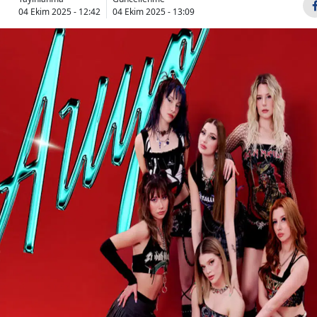
04 Ekim 2025 - 12:42
04 Ekim 2025 - 13:09
Bilecik
Bingöl
Bitlis
Bolu
Burdur
Bursa
Çanakkale
Çankırı
Çorum
Denizli
Diyarbakır