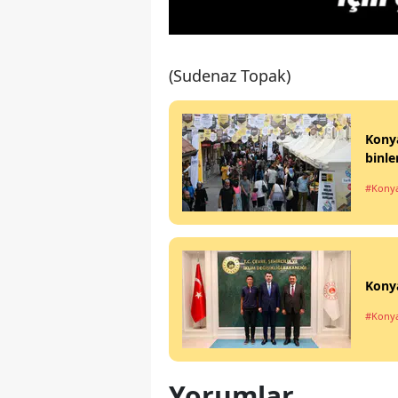
(Sudenaz Topak)
Konya
binle
#Kony
Konya
#Kony
Yorumlar