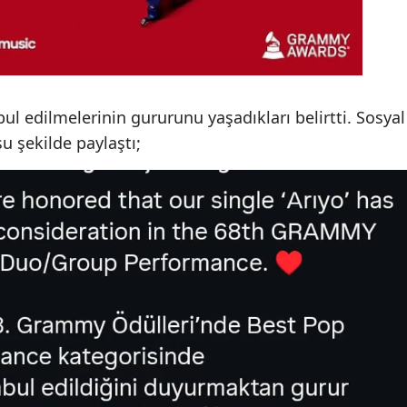
Malatya
Manisa
Kahramanmaraş
l edilmelerinin gururunu yaşadıkları belirtti. Sosyal
Mardin
u şekilde paylaştı;
Muğla
Muş
Nevşehir
Niğde
Ordu
Rize
Sakarya