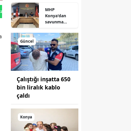
durum
MHP
açıklandı
tan Gönder
Konya'dan
savunma
sanayisinde
yeni hamle: İlk
a
toplantı
Güncel
yapıldı!
Çalıştığı inşatta 650
bin liralık kablo
çaldı
Konya