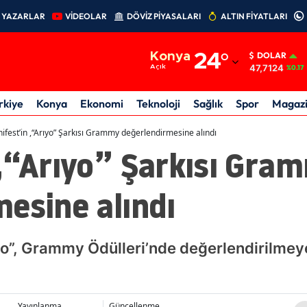
YAZARLAR
VİDEOLAR
DÖVİZ PİYASALARI
ALTIN FİYATLARI
Adana
Konya
24
°
DOLAR
Adıyaman
47,7124
Açık
%0.17
Afyonkarahisar
rkiye
Konya
Ekonomi
Teknoloji
Sağlık
Spor
Magaz
Ağrı
ifest’in ,“Arıyo” Şarkısı Grammy değerlendirmesine alındı
 ,“Arıyo” Şarkısı Gra
Amasya
Ankara
esine alındı
Antalya
Artvin
ıyo”, Grammy Ödülleri’nde değerlendirilmey
Aydın
Balıkesir
Yayınlanma
Güncellenme