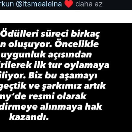
Samsun
Siirt
Sinop
Sivas
Tekirdağ
Tokat
Trabzon
Tunceli
Şanlıurfa
Uşak
Van