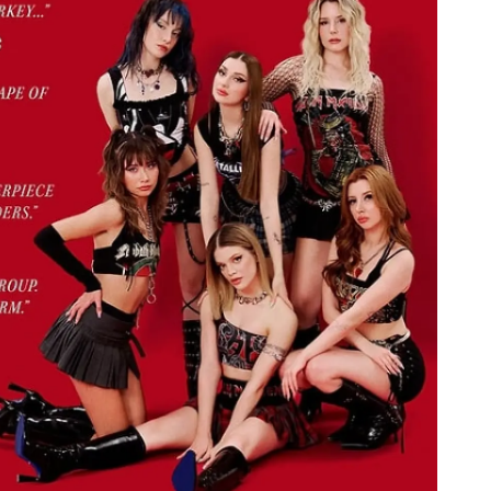
Mersin
İstanbul
İzmir
Kars
Kastamonu
Kayseri
Kırklareli
Kırşehir
Kocaeli
Konya
Kütahya