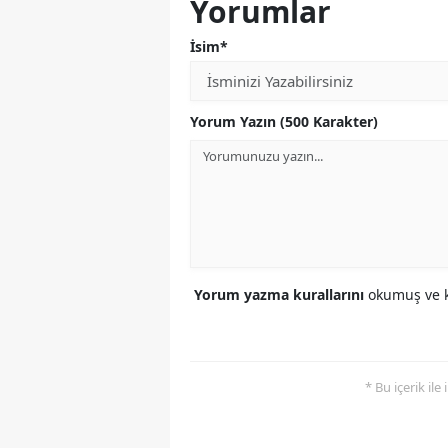
Yorumlar
İsim*
Yorum Yazın (500 Karakter)
Yorum yazma kurallarını
okumuş ve k
* Bu içerik ile