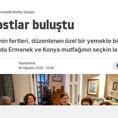
Malatya
rmenekli dostlar buluştu
stlar buluştu
Manisa
Kahramanmaraş
nin fertleri, düzenlenen özel bir yemekte b
Mardin
a Ermenek ve Konya mutfağının seçkin lezze
Muğla
Muş
Yayınlanma
06 Ağustos 2026 - 10:40
Nevşehir
Niğde
Ordu
Rize
Sakarya