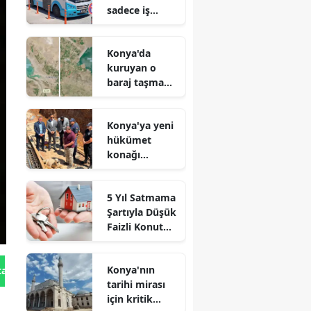
sadece iş
arayanlar için
çalışıyor!
Konya'da
kuruyan o
baraj taşma
noktasına
geldi
Konya'ya yeni
hükümet
konağı
geliyor: Temel
atıldı
5 Yıl Satmama
Şartıyla Düşük
Faizli Konut
Kredisi
Geliyor!
Konya'nın
tan Gönder
tarihi mirası
için kritik