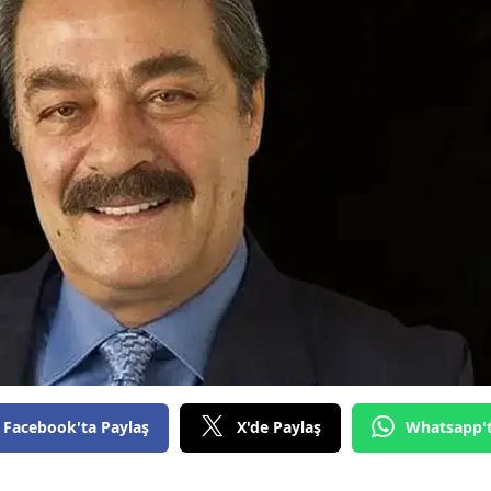
Bilecik
Bingöl
Bitlis
Bolu
Burdur
Bursa
Çanakkale
Çankırı
Çorum
Facebook'ta Paylaş
X'de Paylaş
Whatsapp'
Denizli
Diyarbakır