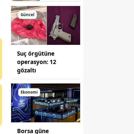
süreç: Son
durum
açıklandı
Güncel
Suç örgütüne
operasyon: 12
gözaltı
Ekonomi
Borsa güne