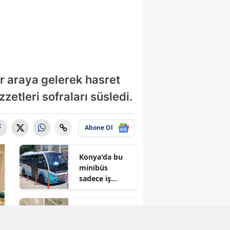
ir araya gelerek hasret
tleri sofraları süsledi.
Abone Ol
Konya'da bu
minibüs
sadece iş
arayanlar için
çalışıyor!
Konya'da
kuruyan o