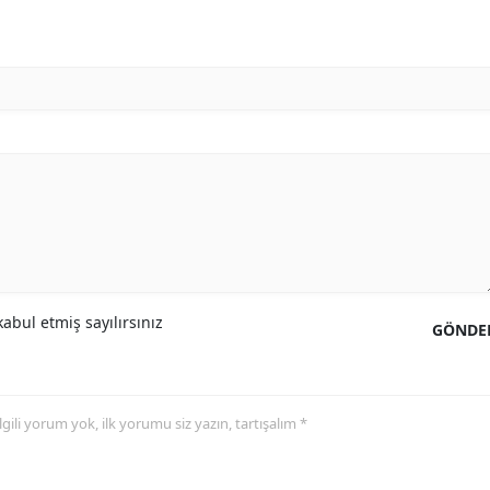
Mersin
İstanbul
İzmir
Kars
Kastamonu
Kayseri
Kırklareli
abul etmiş sayılırsınız
GÖNDE
Kırşehir
Kocaeli
 ilgili yorum yok, ilk yorumu siz yazın, tartışalım *
Konya
Kütahya