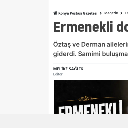
Magazin
E
Konya Postası Gazetesi
Ermenekli do
Öztaş ve Derman aileleri
giderdi. Samimi buluşmad
MELİKE SAĞLIK
Editör