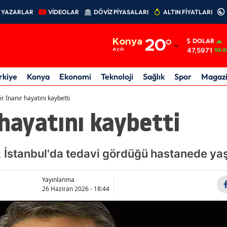
YAZARLAR
VİDEOLAR
DÖVİZ PİYASALARI
ALTIN FİYATLARI
Adana
Konya
20
°
DOLAR
Adıyaman
47,5971
Açık
%0.0
Afyonkarahisar
rkiye
Konya
Ekonomi
Teknoloji
Sağlık
Spor
Magaz
Ağrı
ir İnanır hayatını kaybetti
 hayatını kaybetti
Amasya
Ankara
, İstanbul'da tedavi gördüğü hastanede yaş
Antalya
Artvin
Yayınlanma
26 Haziran 2026 - 18:44
Aydın
Balıkesir