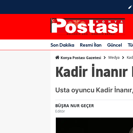
Son Dakika
Resmi İlan
Güncel
Tü
Medya
Kad
Konya Postası Gazetesi
Kadir İnanır
Usta oyuncu Kadir İnanır
BÜŞRA NUR GEÇER
Editör