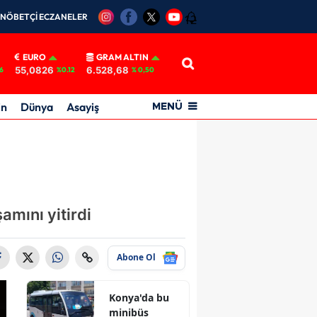
NÖBETÇİ ECZANELER
12
EURO
GRAM ALTIN
55,0826
6.528,68
6
%0.12
% 0,50
in
Dünya
Asayiş
MENÜ
amını yitirdi
Abone Ol
Konya'da bu
minibüs