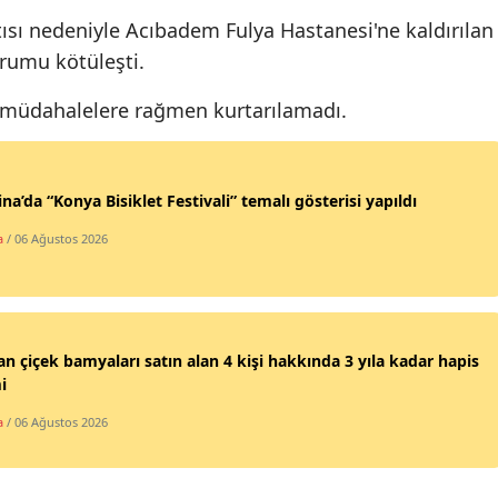
ısı nedeniyle Acıbadem Fulya Hastanesi'ne kaldırılan
Edirne
urumu kötüleşti.
Elazığ
m müdahalelere rağmen kurtarılamadı.
Erzincan
Erzurum
ina’da “Konya Bisiklet Festivali” temalı gösterisi yapıldı
Eskişehir
a
/ 06 Ağustos 2026
Gaziantep
Giresun
Gümüşhane
an çiçek bamyaları satın alan 4 kişi hakkında 3 yıla kadar hapis
i
Hakkari
a
/ 06 Ağustos 2026
Hatay
Isparta