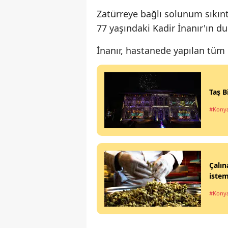
Zatürreye bağlı solunum sıkınt
77 yaşındaki Kadir İnanır'ın d
İnanır, hastanede yapılan tü
Taş B
#Kony
Çalın
istem
#Kony