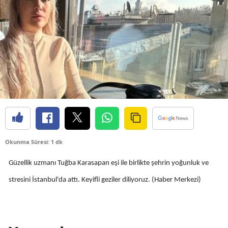
Bilecik
Bingöl
Bitlis
Bolu
Burdur
Bursa
Çanakkale
Okunma Süresi: 1 dk
Çankırı
Güzellik uzmanı Tuğba Karasapan eşi ile birlikte şehrin yoğunluk ve
Çorum
stresini İstanbul'da attı. Keyifli geziler diliyoruz. (Haber Merkezi)
Denizli
Diyarbakır