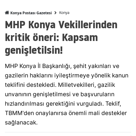
Mersin
Konya
Konya Postası Gazetesi
MHP Konya Vekillerinden
İstanbul
kritik öneri: Kapsam
İzmir
genişletilsin!
Kars
Kastamonu
MHP Konya İl Başkanlığı, şehit yakınları ve
Kayseri
gazilerin haklarını iyileştirmeye yönelik kanun
Kırklareli
teklifini destekledi. Milletvekilleri, gazilik
unvanının genişletilmesi ve başvuruların
Kırşehir
hızlandırılması gerektiğini vurguladı. Teklif,
Kocaeli
TBMM'den onaylanırsa önemli mali destekler
Konya
sağlanacak.
Kütahya