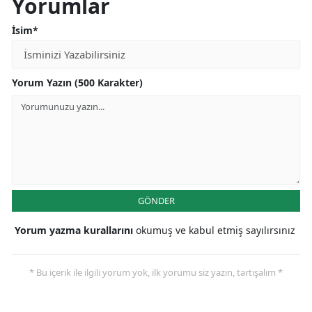
Yorumlar
Edirne
İsim*
Elazığ
Erzincan
Yorum Yazın (500 Karakter)
Erzurum
Eskişehir
Gaziantep
Giresun
GÖNDER
Gümüşhane
Yorum yazma kurallarını
okumuş ve kabul etmiş sayılırsınız
Hakkari
* Bu içerik ile ilgili yorum yok, ilk yorumu siz yazın, tartışalım *
Hatay
Isparta