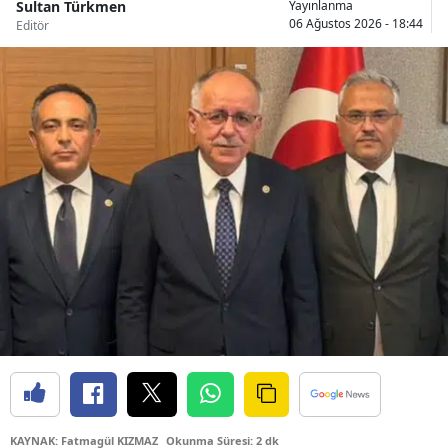
Sultan Türkmen
Yayınlanma
06 Ağustos 2026 - 18:44
Editör
Malatya
Manisa
Kahramanmaraş
Mardin
Muğla
Muş
Nevşehir
Niğde
Ordu
Rize
Sakarya
KAYNAK: Fatmagül KIZMAZ
Okunma Süresi: 2 dk