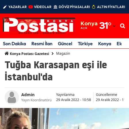
YAZARLAR
VİDEOLAR
DÖVİZ PİYASALARI
ALTIN FİYATLARI
Adana
Konya
31
°
Adıyaman
Açık
Afyonkarahisar
Son Dakika
Resmi İlan
Güncel
Türkiye
Konya
Ekon
Ağrı
Magazin
Konya Postası Gazetesi
Tuğba Karasapan eşi ile
Amasya
İstanbul'da
Ankara
Antalya
Admin
Yayınlanma
Güncellenme
Artvin
29 Aralık 2022 - 10:58
29 Aralık 2022 - 11:
Yayın Koordinatörü
Aydın
Balıkesir