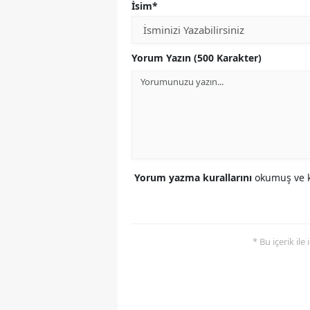
İsim*
Yorum Yazın (500 Karakter)
Yorum yazma kurallarını
okumuş ve k
* Bu içerik ile