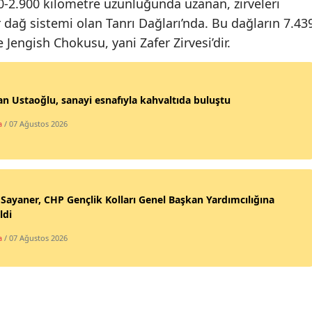
00-2.900 kilometre uzunluğunda uzanan, zirveleri
Edirne
r dağ sistemi olan Tanrı Dağları’nda. Bu dağların 7.43
 Jengish Chokusu, yani Zafer Zirvesi’dir.
Elazığ
Erzincan
n Ustaoğlu, sanayi esnafıyla kahvaltıda buluştu
Erzurum
a
/ 07 Ağustos 2026
Eskişehir
Gaziantep
Giresun
 Sayaner, CHP Gençlik Kolları Genel Başkan Yardımcılığına
ldi
Gümüşhane
a
/ 07 Ağustos 2026
Hakkari
Hatay
Isparta