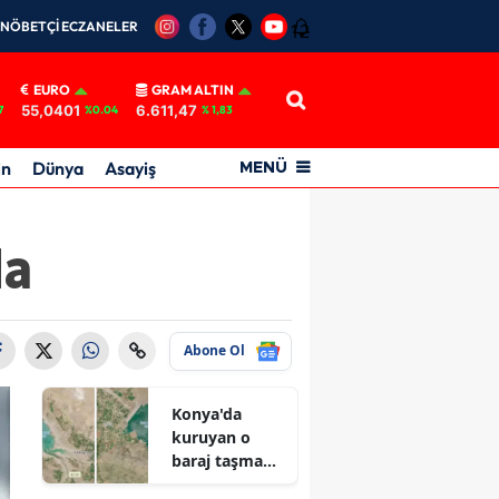
NÖBETÇİ ECZANELER
12
EURO
GRAM ALTIN
55,0401
6.611,47
7
%0.04
% 1,83
in
Dünya
Asayiş
MENÜ
da
Abone Ol
Konya'da
kuruyan o
baraj taşma
noktasına