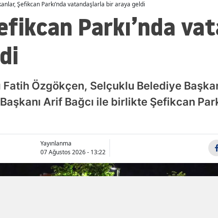
anlar, Şefikcan Parkı’nda vatandaşlarla bir araya geldi
Malatya
efikcan Parkı’nda vat
Manisa
di
Kahramanmaraş
Mardin
nı Fatih Özgökçen, Selçuklu Belediye Başk
Muğla
 Başkanı Arif Bağcı ile birlikte Şefikcan Par
Muş
Nevşehir
Yayınlanma
07 Ağustos 2026 - 13:22
Niğde
Ordu
Rize
Sakarya