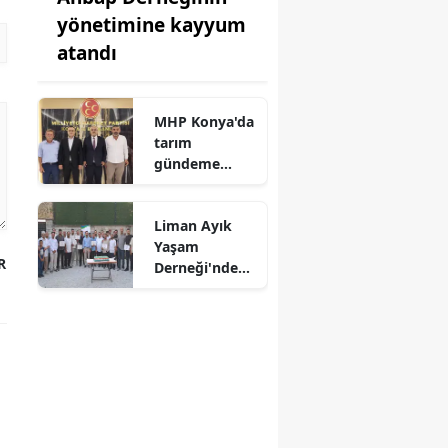
yönetimine kayyum
atandı
MHP Konya'da
tarım
gündeme
geldi!
Liman Ayık
Yaşam
R
Derneği'nden
dokuz kişi
mezuniyet
sevinci yaşadı