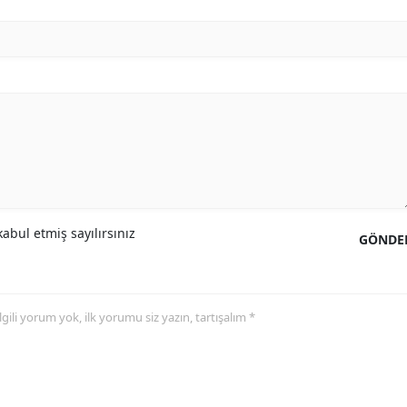
Mersin
İstanbul
İzmir
Kars
Kastamonu
Kayseri
abul etmiş sayılırsınız
GÖNDE
Kırklareli
Kırşehir
 ilgili yorum yok, ilk yorumu siz yazın, tartışalım *
Kocaeli
Konya
Kütahya