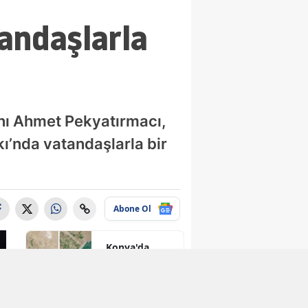
andaşlarla
anı Ahmet Pekyatırmacı,
kı’nda vatandaşlarla bir
Abone Ol
Konya'da
kuruyan o
baraj taşma
noktasına
geldi