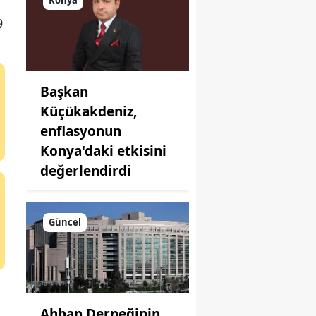
yapıldı!
9
Başkan
Küçükakdeniz,
enflasyonun
Konya'daki etkisini
değerlendirdi
Güncel
Ahbap Derneğinin