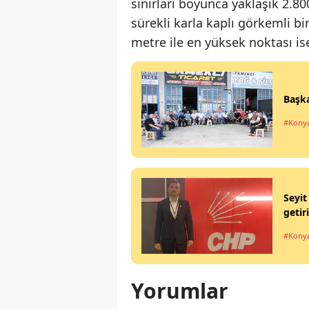
sınırları boyunca yaklaşık 2.8
sürekli karla kaplı görkemli bi
metre ile en yüksek noktası ise
Başka
#Kony
Seyit
getiri
#Kony
Yorumlar