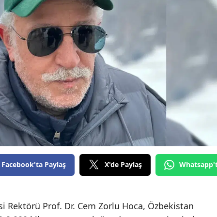
Bilecik
Bingöl
Bitlis
Bolu
Burdur
Bursa
Çanakkale
Çankırı
Facebook'ta Paylaş
X'de Paylaş
Whatsapp'
Çorum
Denizli
i Rektörü Prof. Dr. Cem Zorlu Hoca, Özbekistan
Diyarbakır