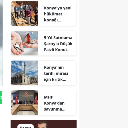
geldi
Konya'ya yeni
hükümet
konağı
geliyor: Temel
atıldı
5 Yıl Satmama
Şartıyla Düşük
Faizli Konut
Kredisi
Geliyor!
Konya'nın
tarihi mirası
için kritik
süreç: Son
durum
MHP
tan Gönder
açıklandı
Konya'dan
savunma
sanayisinde
yeni hamle: İlk
toplantı
Konya