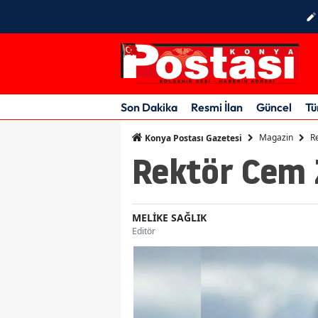
Son Dakika
Resmi İlan
Güncel
Tü
Magazin
R
Konya Postası Gazetesi
Rektör Cem Z
MELİKE SAĞLIK
Editör