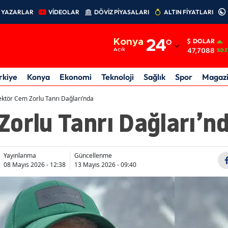
YAZARLAR
VİDEOLAR
DÖVİZ PİYASALARI
ALTIN FİYATLARI
Adana
Konya
24
°
DOLAR
Adıyaman
47,7088
Açık
%0.1
Afyonkarahisar
rkiye
Konya
Ekonomi
Teknoloji
Sağlık
Spor
Magaz
Ağrı
ektör Cem Zorlu Tanrı Dağları’nda
orlu Tanrı Dağları’n
Amasya
Ankara
Antalya
Yayınlanma
Güncellenme
08 Mayıs 2026 - 12:38
13 Mayıs 2026 - 09:40
Artvin
Aydın
Balıkesir