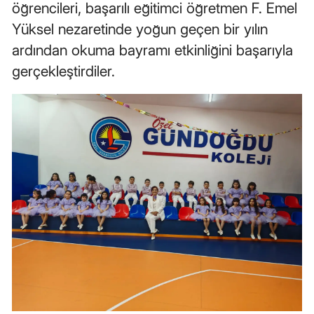
öğrencileri, başarılı eğitimci öğretmen F. Emel
Edirne
Yüksel nezaretinde yoğun geçen bir yılın
Elazığ
ardından okuma bayramı etkinliğini başarıyla
gerçekleştirdiler.
Erzincan
Erzurum
Eskişehir
Gaziantep
Giresun
Gümüşhane
Hakkari
Hatay
Isparta