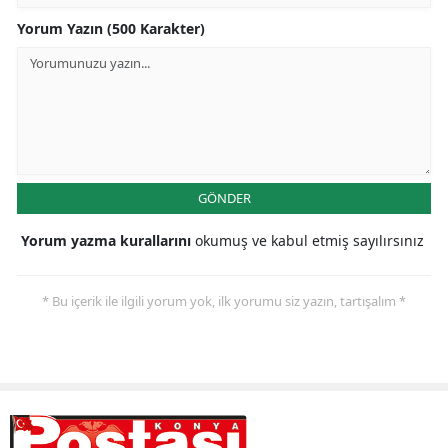
Yorum Yazın (500 Karakter)
Yalova
Karabük
Kilis
Osmaniye
GÖNDER
Düzce
Yorum yazma kurallarını
okumuş ve kabul etmiş sayılırsınız
* Bu içerik ile ilgili yorum yok, ilk yorumu siz yazın, tartışalım *