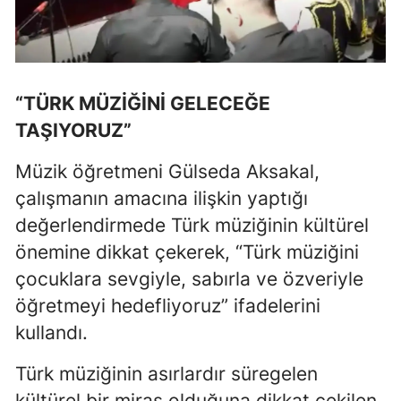
Malatya
Manisa
“TÜRK MÜZİĞİNİ GELECEĞE
Kahramanmaraş
TAŞIYORUZ”
Mardin
Müzik öğretmeni Gülseda Aksakal,
Muğla
çalışmanın amacına ilişkin yaptığı
Muş
değerlendirmede Türk müziğinin kültürel
Nevşehir
önemine dikkat çekerek, “Türk müziğini
çocuklara sevgiyle, sabırla ve özveriyle
Niğde
öğretmeyi hedefliyoruz” ifadelerini
Ordu
kullandı.
Rize
Türk müziğinin asırlardır süregelen
Sakarya
kültürel bir miras olduğuna dikkat çekilen