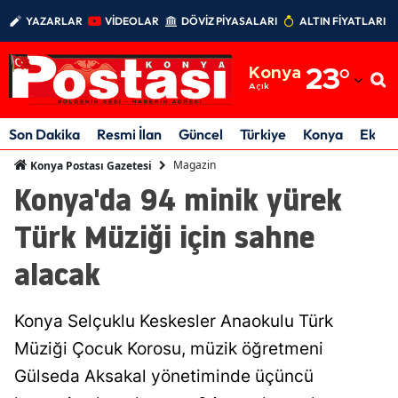
YAZARLAR
VİDEOLAR
DÖVİZ PİYASALARI
ALTIN FİYATLARI
Adana
Konya
23
°
Adıyaman
Açık
Afyonkarahisar
Son Dakika
Resmi İlan
Güncel
Türkiye
Konya
Ekon
Ağrı
Magazin
Konya Postası Gazetesi
Konya'da 94 minik yürek
Amasya
Türk Müziği için sahne
Ankara
alacak
Antalya
Artvin
Konya Selçuklu Keskesler Anaokulu Türk
Aydın
Müziği Çocuk Korosu, müzik öğretmeni
Gülseda Aksakal yönetiminde üçüncü
Balıkesir