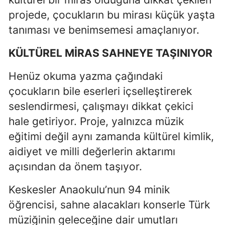
projede, çocukların bu mirası küçük yaşta
Samsun
tanıması ve benimsemesi amaçlanıyor.
Siirt
KÜLTÜREL MİRAS SAHNEYE TAŞINIYOR
Sinop
Henüz okuma yazma çağındaki
Sivas
çocukların bile eserleri içselleştirerek
Tekirdağ
seslendirmesi, çalışmayı dikkat çekici
hale getiriyor. Proje, yalnızca müzik
Tokat
eğitimi değil aynı zamanda kültürel kimlik,
Trabzon
aidiyet ve milli değerlerin aktarımı
Tunceli
açısından da önem taşıyor.
Şanlıurfa
Keskesler Anaokulu’nun 94 minik
Uşak
öğrencisi, sahne alacakları konserle Türk
müziğinin geleceğine dair umutları
Van