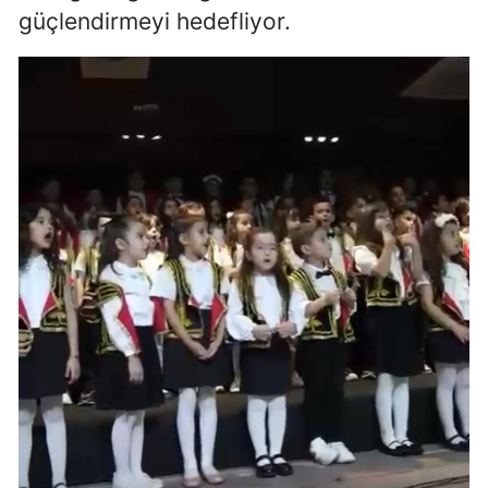
güçlendirmeyi hedefliyor.
Yozgat
Zonguldak
Aksaray
Bayburt
Karaman
Kırıkkale
Batman
Şırnak
Bartın
Ardahan
Iğdır