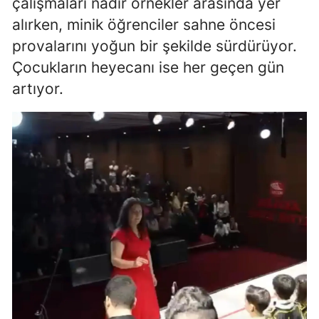
çalışmaları nadir örnekler arasında yer
Mersin
alırken, minik öğrenciler sahne öncesi
provalarını yoğun bir şekilde sürdürüyor.
İstanbul
Çocukların heyecanı ise her geçen gün
İzmir
artıyor.
Kars
Kastamonu
Kayseri
Kırklareli
Kırşehir
Kocaeli
Konya
Kütahya