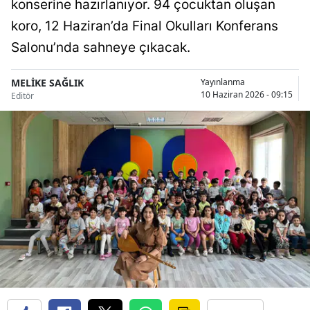
konserine hazırlanıyor. 94 çocuktan oluşan
Bilecik
koro, 12 Haziran’da Final Okulları Konferans
Bingöl
Salonu’nda sahneye çıkacak.
Bitlis
MELİKE SAĞLIK
Yayınlanma
10 Haziran 2026 - 09:15
Editör
Bolu
Burdur
Bursa
Çanakkale
Çankırı
Çorum
Denizli
Diyarbakır