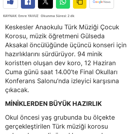
Edirne
KAYNAK: Emre YAVUZ
Okunma Süresi: 2 dk
Elazığ
Keskesler Anaokulu Türk Müziği Çocuk
Erzincan
Korosu, müzik öğretmeni Gülseda
Aksakal öncülüğünde üçüncü konseri için
Erzurum
hazırlıklarını sürdürüyor. 94 minik
Eskişehir
koristten oluşan dev koro, 12 Haziran
Gaziantep
Cuma günü saat 14.00’te Final Okulları
Konferans Salonu’nda izleyici karşısına
Giresun
çıkacak.
Gümüşhane
MİNİKLERDEN BÜYÜK HAZIRLIK
Hakkari
Okul öncesi yaş grubunda bu ölçekte
Hatay
gerçekleştirilen Türk müziği korosu
Isparta