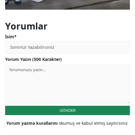
Yalova
Yorumlar
Karabük
İsim*
Kilis
Osmaniye
Yorum Yazın (500 Karakter)
Düzce
GÖNDER
Yorum yazma kurallarını
okumuş ve kabul etmiş sayılırsınız